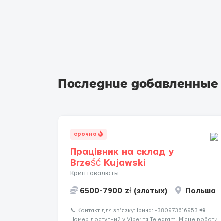
Последние добавленные
срочно
Працівник на склад у
Brześć Kujawski
Криптовалюты
6500-7900 zł (злотых)
Польша
📞 Контакт для зв’язку: Ірина: +380973616953 📲
Номер доступний у Viber та Telegram. Місце роботи