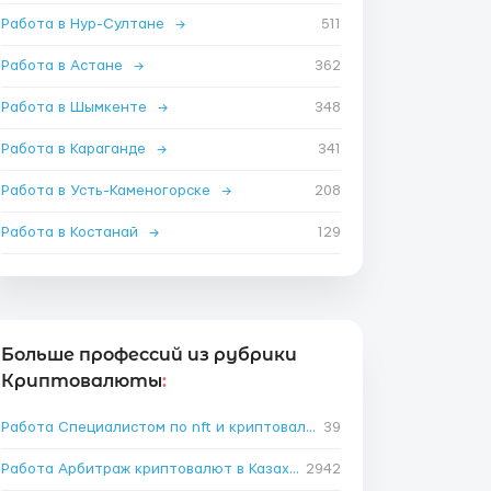
Работа в Нур-Султане
→
511
Работа в Астане
→
362
Работа в Шымкенте
→
348
Работа в Караганде
→
341
Работа в Усть-Каменогорске
→
208
Работа в Костанай
→
129
Больше профессий из рубрики
Криптовалюты
:
Работа Специалистом по nft и криптовалюте в Казахстане
39
→
Работа Арбитраж криптовалют в Казахстане
2942
→