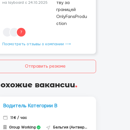
на layboard с 24.10.2025
7
Посмотреть отзывы о компании ⟶
Отправить резюме
охожие вакансии
.
Водитель Категории В
11€ / час
Group Working
Бельгия (Антверпен)