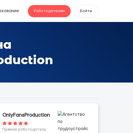
ахование
Работодателям
Войти
на
oduction
OnlyFansProduction
Прямой работодатель