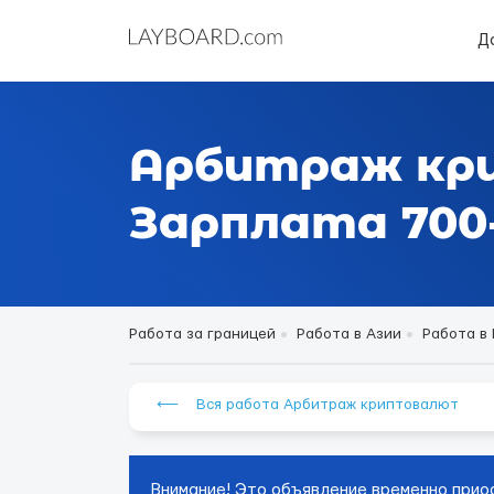
Д
Арбитраж кр
Зарплата 700-
Работа за границей
Работа в Азии
Работа в
⟵ Вся работа Арбитраж криптовалют
Внимание! Это объявление временно прио