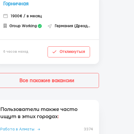
Горничная
1900€ / в месяц
Group Working
Германия (Дрезден)
Откликнуться
6 часов назад
Все похожие вакансии
Пользователи также часто
ищут в этих городах
:
Работа в Алматы
→
3374