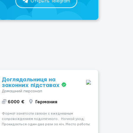
Открыть Telegram
Доглядальниця на
законних підставах
Домашний персонал
6000 €
Германия
Формат занятости связан с ежедневным
сопровождением подопечного. Ночной уход:
Прокидається один-два рази за ніч. Место работы:
Braunschweig, 38116. Заработная плата — 1500 €.