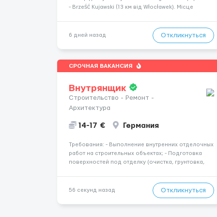
- Brześć Kujawski (13 км від Włocławek). Місце
оформлення - Bydgoszcz Ставка: 31,40 zł/год
brutto. Робочих годин на місяць: 170-200 Місячна
вар...
Откликнуться
6 дней назад
СРОЧНАЯ ВАКАНСИЯ
Внутрянщик
Строительство - Ремонт -
Архитектура
14-17 €
Германия
Требования: - Выполнение внутренних отделочных
работ на строительных объектах; - Подготовка
поверхностей под отделку (очистка, грунтовка,
выравнивание); - Штукатурные и шпаклёвочные
работы; - Монтаж гипсокартонных конструкций
(стены, перегородки, потолки); - Укладка плитки на
Откликнуться
56 секунд назад
стены и п...