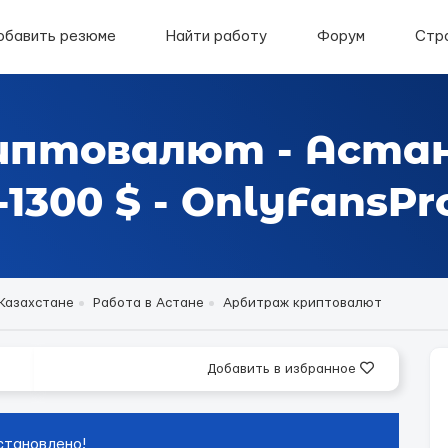
обавить резюме
Найти работу
Форум
Стр
иптовалют - Аста
1300 $ - OnlyFansPr
 Казахстане
Работа в Астане
Арбитраж криптовалют
Добавить в избранное
становлено!