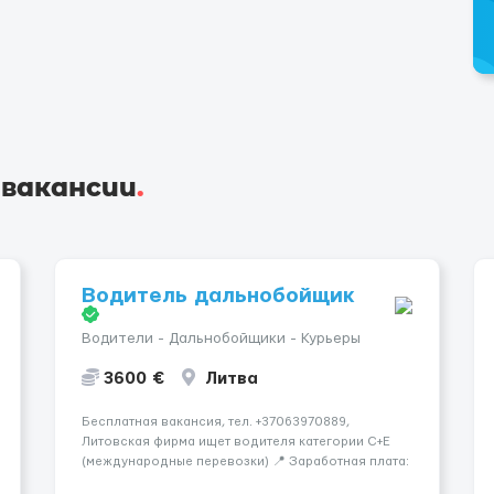
 вакансии
.
Водитель дальнобойщик
Водители - Дальнобойщики - Курьеры
3600 €
Литва
Бесплатная вакансия, тел. +37063970889,
Литовская фирма ищет водителя категории C+E
(международные перевозки) 📍 Заработная плата:
💶 3600 € нетто в месяц 🚛 Что предстоит делать: