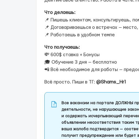
Дейтинговое агентство. Работа в чате. Н
Что делаешь:
📌 Пишешь клиентам, консультируешь, п
📌 Договариваешься о встречах — место,
📌 Работаешь в удобном темпе
Что получаешь:
💸 600$ ставка + Бонусы
🎓 Обучение 3 дня — бесплатно
📲 Всё необходимое для работы — предо
Всё просто. Пиши в ТГ:
@Shams_Hr1
Все вакансии на портале ДОЛЖНЫ пр
деятельности, не нарушающие закон
и содержать исчерпывающий перечень
объявлении несоответствия таким т
ваша жалоба подтвердится — соотве
получит предупреждение или будет 