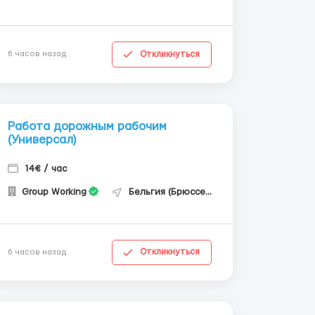
Откликнуться
6 часов назад
Работа дорожным рабочим
(Универсал)
14€ / час
Group Working
Бельгия (Брюссель)
Откликнуться
6 часов назад