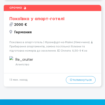
СРОЧНО
Покоївка у апарт-готелі
2000 €
Германия
Покоївка в апарт-готель | Франкфурт-на-Майні (Німеччина) 🧹
Прибирання апартаментів, заміна постільної білизни та
підготовка номерів до заселення. 💶 Оплата: 6,50–9 € за
номер, під час стажування — 8 €/год. Середній дохід —
близько 2000 € на місяць (після вирахув...
Re_cruiter
Агентство
Откликнуться
13 мин. назад