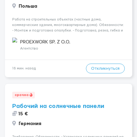
Польша
Работа на строительных объектах (частные дома,
коммерческие здания, многоквартирные дома). Обязанности:
- Монтаж и подготовка опалубки. - Подготовка, резка, гибка и
монтаж арматуры согласно технической документации. -
Связка арматурных стержней. - Заливка бетона. - Демонтаж
PROEXWORK SP. Z O.O.
опалубки после за...
Агентство
Откликнуться
16 мин. назад
срочно
Рабочий на солнечные панели
15 €
Германия
Требования: Обязанности: - Установка солнечных панелей на