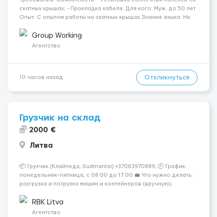
скатных крышах; - Прокладка кабеля. Для кого: Муж. до 50 лет
Опыт: С опытом работы на скатных крышах Знание языка: Не
требуется Дополнительно: Паспорт ЕС/§ 24 Где работать?
Германия, Буцбах Условия...
Group Working
Агентство
Откликнуться
10 часов назад
Грузчик на склад
2000 €
Литва
📦 Грузчик (Клайпеда, Sudmantai) +37063970889; 🕗 График:
понедельник–пятница, с 08:00 до 17:00 💼 Что нужно делать:
разгрузка и погрузка машин и контейнеров (вручную);
сортировка товара; поддержание порядка на складе;
выполнение других поручений заведующего складом. ✅
RBK Litva
Требования: ...
Агентство