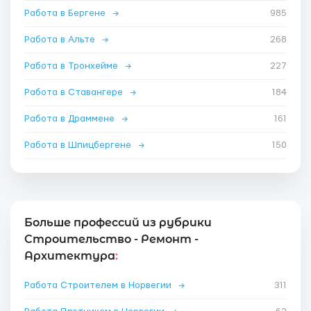
Работа в Бергене
→
985
Работа в Альте
→
268
Работа в Тронхейме
→
227
Работа в Ставангере
→
184
Работа в Драммене
→
161
Работа в Шпицбергене
→
150
Больше профессий из рубрики
Строительство - Ремонт -
Архитектура
:
Работа Строителем в Норвегии
→
311