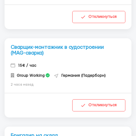
Откликнуться
Сварщик-монтажник в судостроении
(MAG-сварка)
15€ / час
Group Working
Германия (Падерборн)
2 часа назад
Откликнуться
Бригадир на склад