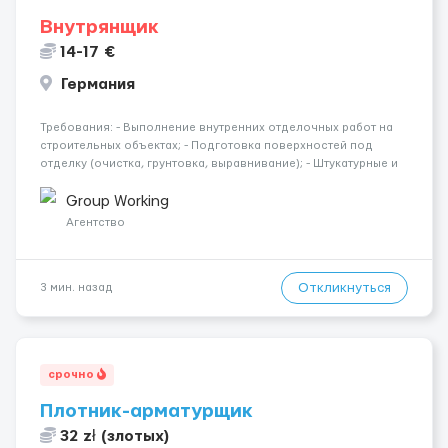
Внутрянщик
14-17 €
Германия
Требования: - Выполнение внутренних отделочных работ на
строительных объектах; - Подготовка поверхностей под
отделку (очистка, грунтовка, выравнивание); - Штукатурные и
шпаклёвочные работы; - Монтаж гипсокартонных конструкций
(стены, перегородки, потолки); - Укладка плитки на стены и п...
Group Working
Агентство
Откликнуться
3 мин. назад
срочно
Плотник-арматурщик
32 zł (злотых)