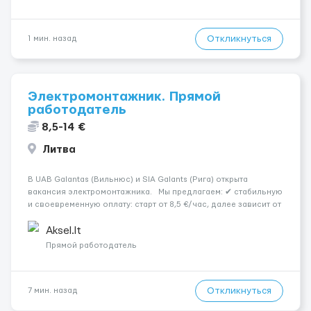
Откликнуться
1 мин. назад
Электромонтажник. Прямой
работодатель
8,5-14 €
Литва
В UAB Galantas (Вильнюс) и SIA Galants (Рига) открыта
вакансия электромонтажника. Мы предлагаем: ✔ стабильную
и своевременную оплату: старт от 8,5 €/час, далее зависит от
вашего опыта и квалификации (в командировках 14 евро/
час); ✔ график работы возможен до 10 часов в день; ...
Aksel.lt
Прямой работодатель
Откликнуться
7 мин. назад