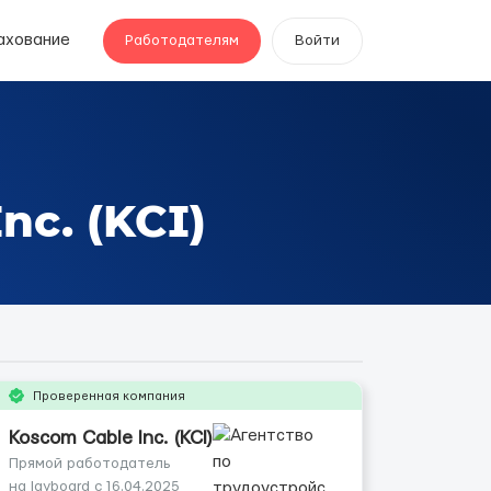
ахование
Работодателям
Войти
nc. (KCI)
Проверенная компания
Koscom Cable Inc. (KCI)
Прямой работодатель
на layboard с 16.04.2025