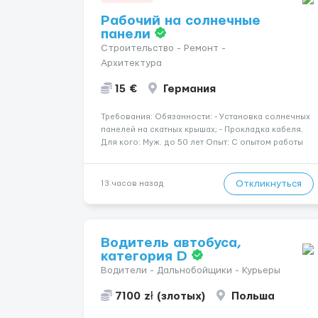
Рабочий на солнечные
панели
Строительство - Ремонт -
Архитектура
15 €
Германия
Требования: Обязанности: - Установка солнечных
панелей на скатных крышах; - Прокладка кабеля.
Для кого: Муж. до 50 лет Опыт: С опытом работы
на скатных крышах Знание языка: Не требуется
Дополнительно: Паспорт ЕС/§ 24 Где работать?
Германия, Буцбах Условия...
Откликнуться
13 часов назад
Водитель автобуса,
категория D
Водители - Дальнобойщики - Курьеры
7100 zł (злотых)
Польша