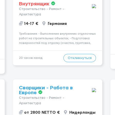
Внутрянщик
Строительство - Ремонт -
Архитектура
14-17 €
Германия
Требования: - Выполнение внутренних отделочных
работ на строительных объектах; - Подготовка
поверхностей под отделку (очистка, грунтовка,
выравнивание); - Штукатурные и шпаклёвочные
работы; - Монтаж гипсокартонных конструкций
(стены, перегородки, потолки); - Укладка плитки на
Откликнуться
20 часов назад
стены и п...
Сварщики - Работа в
Европе
Строительство - Ремонт -
Архитектура
от 2800 NETTO €
Нидерланды