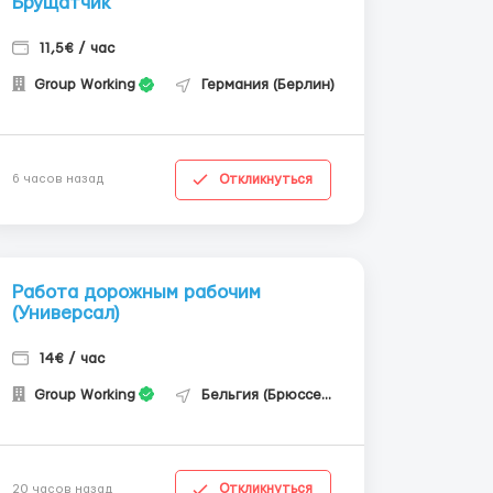
Брущатчик
11,5€ / час
Group Working
Германия (Берлин)
Откликнуться
6 часов назад
Работа дорожным рабочим
(Универсал)
14€ / час
Group Working
Бельгия (Брюссель)
Откликнуться
20 часов назад