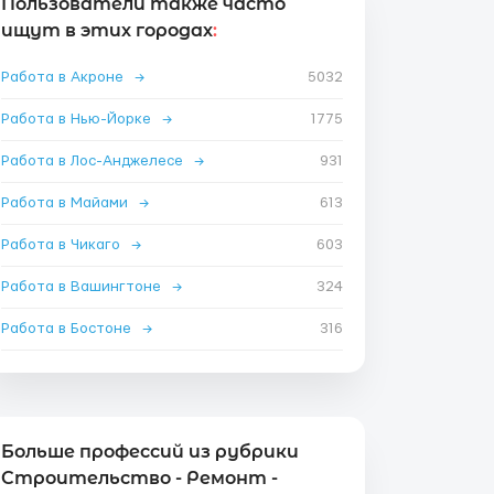
Пользователи также часто
ищут в этих городах
:
Работа в Акроне
→
5032
Работа в Нью-Йорке
→
1775
Работа в Лос-Анджелесе
→
931
Работа в Майами
→
613
Работа в Чикаго
→
603
Работа в Вашингтоне
→
324
Работа в Бостоне
→
316
Больше профессий из рубрики
Строительство - Ремонт -