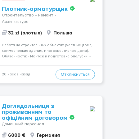
Плотник-арматурщик
Строительство - Ремонт -
Архитектура
32 zł (злотых)
Польша
Работа на строительных объектах (частные дома,
коммерческие здания, многоквартирные дома).
Обязанности: - Монтаж и подготовка опалубки. -
Подготовка, резка, гибка и монтаж арматуры
согласно технической документации. - Связка
арматурных стержней. - Заливка бетона. -
Откликнуться
20 часов назад
Демонтаж опалубки после за...
Доглядальниця з
проживанням та
офіційним договором
Домашний персонал
6000 €
Германия