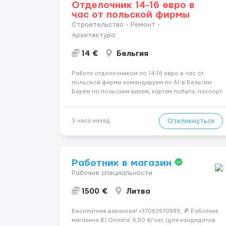
Отделочник 14-16 евро в
час от польской фирмы
Строительство - Ремонт -
Архитектура
14 €
Бельгия
Работа отделочником по 14-16 евро в час от
польской фирмы командируем по А1 в Бельгию
Берём по польским визам, картам побыта, паспорт
ЕС Рабочая одежда своя На бригаду выдаётся
автомобиль Рабочих часов 200-240 на месяц
Зарплата раз в две недели на банковскую карту
Откликнуться
3 часа назад
Звоните на V...
Работник в магазин
Рабочие специальности
1500 €
Литва
Бесплатная вакансия! +37063970889, 🔎 Работник
магазина 💶 Оплата: 6,50 €/час (для кандидатов