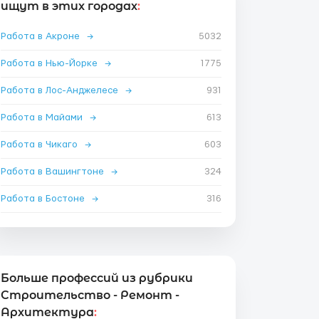
ищут в этих городах
:
Работа в Акроне
→
5032
Работа в Нью-Йорке
→
1775
Работа в Лос-Анджелесе
→
931
Работа в Майами
→
613
Работа в Чикаго
→
603
Работа в Вашингтоне
→
324
Работа в Бостоне
→
316
Больше профессий из рубрики
Строительство - Ремонт -
Архитектура
: