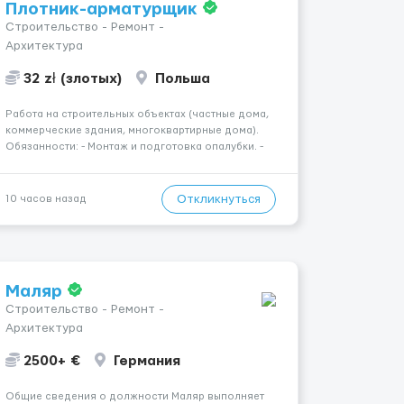
Плотник-арматурщик
Строительство - Ремонт -
Архитектура
32 zł (злотых)
Польша
Работа на строительных объектах (частные дома,
коммерческие здания, многоквартирные дома).
Обязанности: - Монтаж и подготовка опалубки. -
Подготовка, резка, гибка и монтаж арматуры
согласно технической документации. - Связка
арматурных стержней. - Заливка бетона. -
Откликнуться
10 часов назад
Демонтаж опалубки после за...
Маляр
Строительство - Ремонт -
Архитектура
2500+ €
Германия
Общие сведения о должности Маляр выполняет