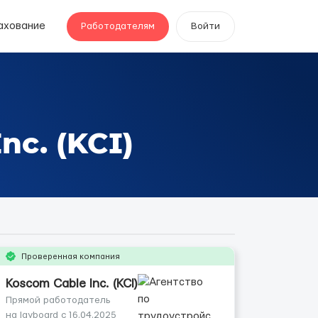
ахование
Работодателям
Войти
nc. (KCI)
Проверенная компания
Koscom Cable Inc. (KCI)
Прямой работодатель
на layboard с 16.04.2025