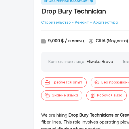
ПРОВЕРЕННАЯ ВАКАНСИЯ
Drop Bury Technician
Строительство - Ремонт - Архитектура
9,000 $ / в месяц
США (Модесто)
Контактное лицо:
Eliwska Bravo
Те
Требуется опыт
Без проживан
Знание языка
Рабочая виза
We are hiring
Drop Bury Technicians or Cre
fiber lines. This role involves operating p