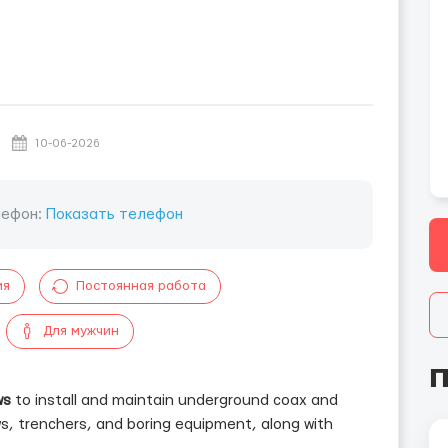
10-06-2026
лефон:
Показать телефон
ия
Постоянная работа
Для мужчин
П
ws
to install and maintain underground coax and
lows, trenchers, and boring equipment, along with