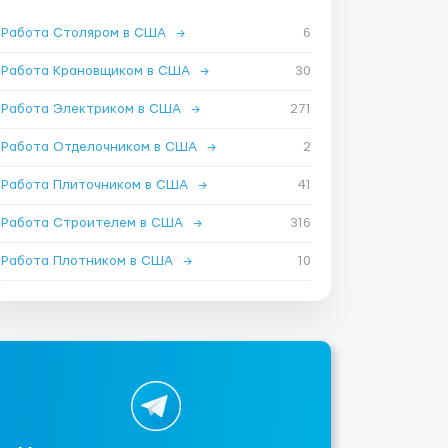
Работа Столяром в США
→
6
Работа Крановщиком в США
→
30
Работа Электриком в США
→
271
Работа Отделочником в США
→
2
Работа Плиточником в США
→
41
Работа Строителем в США
→
316
Работа Плотником в США
→
10