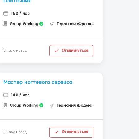
Плиточник
15€ / час
Group Working
Германия (Франкфурт-на-Майне)
Откликнуться
3 часа назад
Мастер ногтевого сервиса
14€ / час
Group Working
Германия (Баден-Вюртемберг)
Откликнуться
3 часа назад