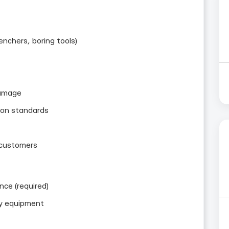
nchers, boring tools)
damage
tion standards
customers
nce (required)
ry equipment