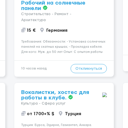
Рабочий на солнечные
панели
Строительство - Ремонт -
Архитектура
15 €
Германия
Требования: Обязанности: - Установка солнечных
панелей на скатных крышах; - Прокладка кабеля.
Для кого: Муж. до 50 лет Опыт: С опытом работы
на скатных крышах Знание языка: Не требуется
Дополнительно: Паспорт ЕС/§ 24 Где работать?
Германия, Буцбах Условия...
Откликнуться
10 часов назад
Вокалистки, хостес для
работы в клубе.
Культура - Сфера услуг
от 1700+% $
Турция
Турция: Бурса, Эдирне, Газиантеп, Анкара.