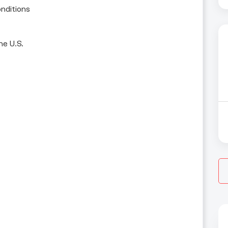
onditions
he U.S.