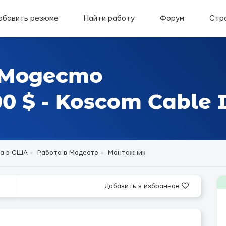
обавить резюме
Найти работу
Форум
Стр
 Модесто
 $ - Koscom Cable I
а в США
Работа в Модесто
Монтажник
Добавить в избранное