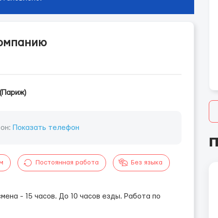
компанию
(Париж)
он:
Показать телефон
П
м
Постоянная работа
Без языка
мена - 15 часов. До 10 часов езды. Работа по