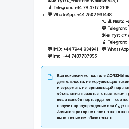
Жми тут: 👉EkaterinaVolkova44👈
📱
Telegram: +44 73 4717 2109
💬 WhatsApp: +44 7502 961448
📞 👤 Nikita 
💬 Telegram:
Жми тут: 👉
📱
Telegram: 
💬 IMO: +44 7944 834941
💬 WhatsApp
💬
Imo
:
+44 7487737995
Все вакансии на портале ДОЛЖНЫ пр
деятельности, не нарушающие закон
и содержать исчерпывающий перечень
объявлении несоответствия таким т
ваша жалоба подтвердится — соотве
получит предупреждение или будет 
Администратор не несет ответствен
выполнение им обязательств.