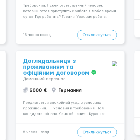
Требования: Нужен ответственный человек
который готов приступить к работе в любое время
суток Где работать? Греция Условия работы:
Предоставляем жилье, машину и пропитание
Оплата 1500€ за рейс Контакт: ТГ:serhiitrafik ...
Откликнуться
13 часов назад
Доглядальниця з
проживанням та
офіційним договором
Домашний персонал
6000 €
Германия
Предлагается спокойный уход в условиях
проживания. Условия и требования: Пол
кандидата: жіноча. Язык общения: . Курение: .
Водительские права: . Номер вакансии: 2183
КОНТАКТЫ ДЛЯ УТОЧНЕНИЯ УСЛОВИЙ Польша +48
459 567 591 Укр...
Откликнуться
5 часов назад