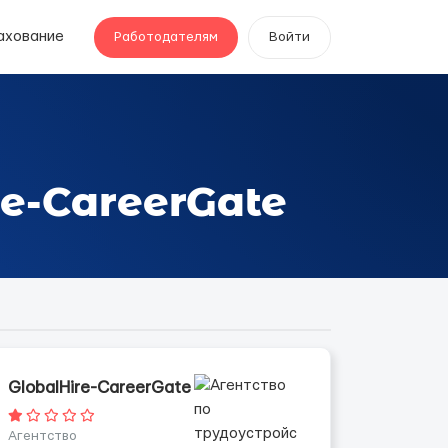
ахование
Работодателям
Войти
re-CareerGate
GlobalHire-CareerGate
Агентство