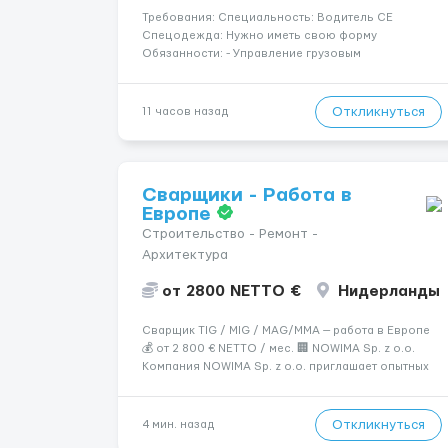
Требования: Специальность: Водитель СЕ
Спецодежда: Нужно иметь свою форму
Обязанности: - Управление грузовым
автомобилем категории CE с прицепом или
полуприцепом; - Осуществление перевозки
грузов по установленным маршрутам в
Откликнуться
11 часов назад
соответствии с транспортными документами; -
Обеспечение безоп...
Сварщики - Работа в
Европе
Строительство - Ремонт -
Архитектура
от 2800 NETTO €
Нидерланды
Сварщик TIG / MIG / MAG/MMA — работа в Европе
💰 от 2 800 € NETTO / мес. 🏢 NOWIMA Sp. z o.o.
Компания NOWIMA Sp. z o.o. приглашает опытных
сварщиков на промышленные объекты и заводы в
странах Европы: Польша, Германия, Бельгия,
Нидерланды, Италия, Швеция, Франция. Мы
Откликнуться
4 мин. назад
гарантиру...