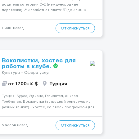
водитель категории C+E (международные
перевозки) 📍 Заработная плата: 💶 до 3600 €
нетто в месяц 🚛 Что предстоит делать:
Международные перевозки на тентах и
рефрижераторах. В среднем 400–500 км в день.
Откликнуться
1 мин. назад
Погр...
Вокалистки, хостес для
работы в клубе.
Культура - Сфера услуг
от 1700+% $
Турция
Турция: Бурса, Эдирне, Газиантеп, Анкара.
Требуются: Вокалистки (эстрадный репертуар на
разных языках) + хостеc, со своей программой для
работы в клубе. Рабочая виза. Контракт от четырех
месяцев до года. Короткий контракт от одного до
трех месяцев. Мед. страховка. Высокая зарплат...
Откликнуться
5 часов назад