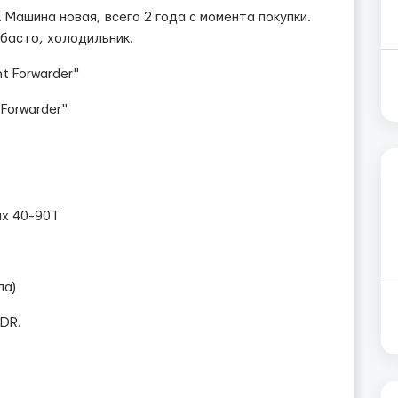
Машина новая, всего 2 года с момента покупки.
басто, холодильник.
t Forwarder"
Forwarder"
ах 40-90Т
ла)
DR.