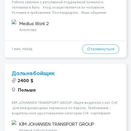
Работа связана с регулярной поддержкой пожилого
человека в быту. Уход осуществляется за чоловіком.
Условия и требования: Пол кандидата: . Язык общения:
німецька. Курение: тільки ззовні. Водительские права: все
одно. Номер вакансии: 9999 ...
Medius Work 2
Агентство
Откликнуться
1 мин. назад
Дальнебойщик
2400 $
Польша
KIM JOHANSEN TRANSPORT GROUP: Ищем водителя с кат. С+Е
для международных перевозок по Европе. Требования: -
водительское удостоверение категории C+E -сертификат
ADR!!! - готовность к полной занятости и гибкому графику -
опыт работы водителем грузовика Наша компания мож...
KİM JOHANSEN TRANSPORT GROUP
Прямой работодатель