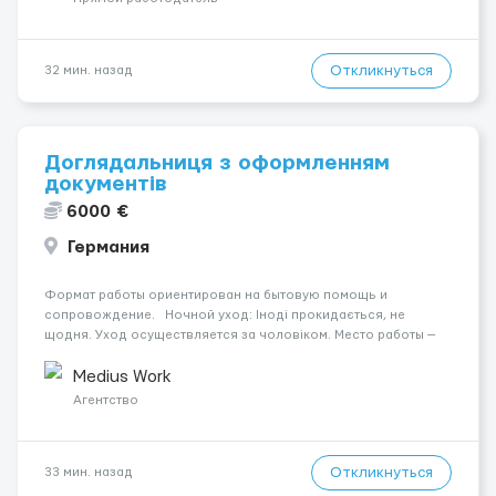
Откликнуться
32 мин. назад
Доглядальниця з оформленням
документів
6000 €
Германия
Формат работы ориентирован на бытовую помощь и
сопровождение. Ночной уход: Іноді прокидається, не
щодня. Уход осуществляется за чоловіком. Место работы —
Schwalbach, 66773. Психологическое состояние: В ясному
розумі. Оплата составляет 1600 €. Мобильность пациента:
Medius Work
Мобіл...
Агентство
Откликнуться
33 мин. назад