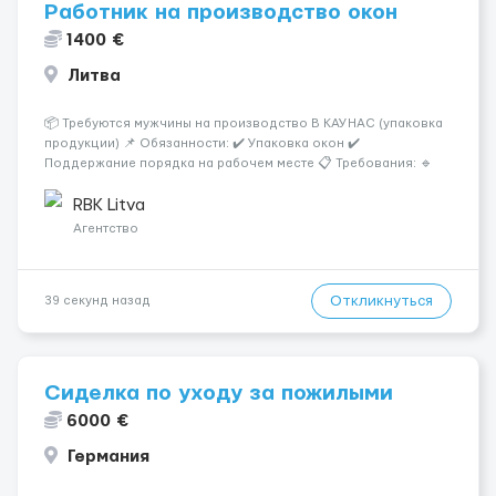
Работник на производство окон
1400 €
Литва
📦 Требуются мужчины на производство В КАУНАС (упаковка
продукции) 📌 Обязанности: ✔️ Упаковка окон ✔️
Поддержание порядка на рабочем месте 📋 Требования: 🔹
Ответственность и аккуратность 🔹 Желание работать 💰
Условия работы: 🕐 График: 5/2, по 8–10 часов 💶 Оплата: 7 €
RBK Litva
в...
Агентство
Откликнуться
39 секунд назад
Сиделка по уходу за пожилыми
6000 €
Германия