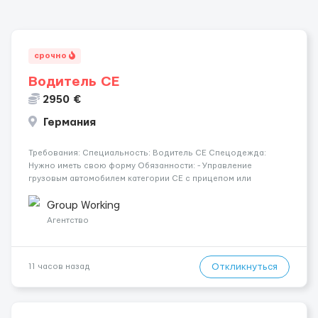
срочно
Водитель СЕ
2950 €
Германия
Требования: Специальность: Водитель СЕ Спецодежда:
Нужно иметь свою форму Обязанности: - Управление
грузовым автомобилем категории CE с прицепом или
полуприцепом; - Осуществление перевозки грузов по
установленным маршрутам в соответствии с транспортными
Group Working
документами; - Обеспечение безоп...
Агентство
Откликнуться
11 часов назад