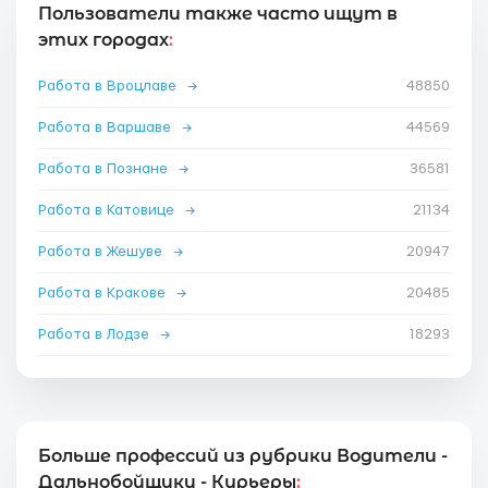
Пользователи также часто ищут в
этих городах
:
Работа в Вроцлаве
→
48850
Работа в Варшаве
→
44569
Работа в Познане
→
36581
Работа в Катовице
→
21134
Работа в Жешуве
→
20947
Работа в Кракове
→
20485
Работа в Лодзе
→
18293
Больше профессий из рубрики Водители -
Дальнобойщики - Курьеры
: