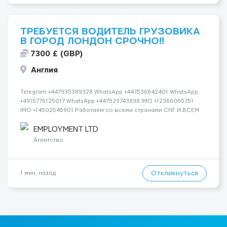
ТРЕБУЕТСЯ ВОДИТЕЛЬ ГРУЗОВИКА
В ГОРОД ЛОНДОН СРОЧНО!!
7300 £ (GBP)
Англия
Telegram +447935389328 WhatsApp +447536642401 WhatsApp
+4915776125017 WhatsApp +447529743898 IMO +12366065751
IMO +14502545901 Работаем со всеми странами СНГ И ВСЕМ
МИРОМ ВСЕ СТРАНЫ ВСЕ НАЦИИ СДЕЛАЙ СКРИНШОТ! 📲
Telegram:@Vitali_Novikovs ...
EMPLOYMENT LTD
Агентство
Откликнуться
1 мин. назад