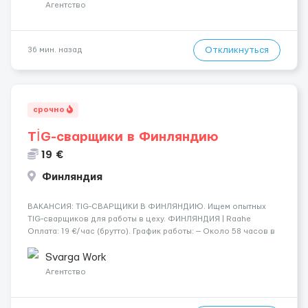
Агентство
Откликнуться
36 мин. назад
срочно
TİG-сварщики в Финляндию
19 €
Финляндия
​​ВАКАНСИЯ: TIG-СВАРЩИКИ В ФИНЛЯНДИЮ. Ищем опытных
TIG-сварщиков для работы в цеху. ФИНЛЯНДИЯ | Raahe
Оплата: 19 €/час (брутто). График работы: — Около 58 часов в
неделю гарантированно. — Возможны дополнительные
переработки. Дата начала: — Как можно скорее....
Svarga Work
Агентство