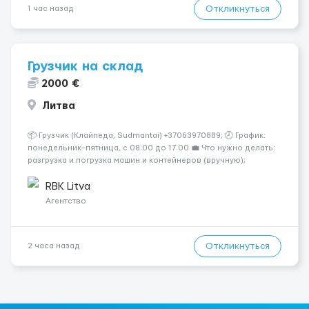
Откликнуться
1 час назад
Грузчик на склад
2000 €
Литва
📦 Грузчик (Клайпеда, Sudmantai) +37063970889; 🕗 График:
понедельник–пятница, с 08:00 до 17:00 💼 Что нужно делать:
разгрузка и погрузка машин и контейнеров (вручную);
сортировка товара; поддержание порядка на складе;
выполнение других поручений заведующего складом. ✅
RBK Litva
Требования: ...
Агентство
Откликнуться
2 часа назад