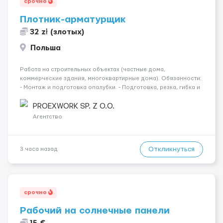
срочно
Плотник-арматурщик
32 zł (злотых)
Польша
Работа на строительных объектах (частные дома,
коммерческие здания, многоквартирные дома). Обязанности:
- Монтаж и подготовка опалубки. - Подготовка, резка, гибка и
монтаж арматуры согласно технической документации. -
Связка арматурных стержней. - Заливка бетона. - Демонтаж
PROEXWORK SP. Z O.O.
опалубки после за...
Агентство
Откликнуться
3 часа назад
срочно
Рабочий на солнечные панели