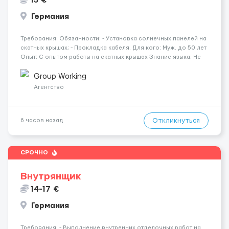
15 €
Германия
Требования: Обязанности: - Установка солнечных панелей на
скатных крышах; - Прокладка кабеля. Для кого: Муж. до 50 лет
Опыт: С опытом работы на скатных крышах Знание языка: Не
требуется Дополнительно: Паспорт ЕС/§ 24 Где работать?
Германия, Буцбах Условия...
Group Working
Агентство
Откликнуться
6 часов назад
СРОЧНО
Внутрянщик
14-17 €
Германия
Требования: - Выполнение внутренних отделочных работ на