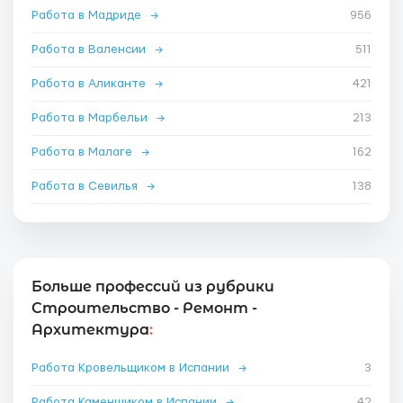
Работа в Мадриде
→
956
Работа в Валенсии
→
511
Работа в Аликанте
→
421
Работа в Марбельи
→
213
Работа в Малаге
→
162
Работа в Севилья
→
138
Больше профессий из рубрики
Строительство - Ремонт -
Архитектура
:
Работа Кровельщиком в Испании
→
3
Работа Каменщиком в Испании
→
42