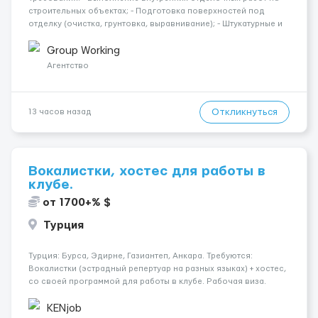
строительных объектах; - Подготовка поверхностей под
отделку (очистка, грунтовка, выравнивание); - Штукатурные и
шпаклёвочные работы; - Монтаж гипсокартонных конструкций
(стены, перегородки, потолки); - Укладка плитки на стены и п...
Group Working
Агентство
Откликнуться
13 часов назад
Вокалистки, хостес для работы в
клубе.
от 1700+% $
Турция
Турция: Бурса, Эдирне, Газиантеп, Анкара. Требуются:
Вокалистки (эстрадный репертуар на разных языках) + хостеc,
со своей программой для работы в клубе. Рабочая виза.
Контракт от четырех месяцев до года. Короткий контракт от
одного до трех месяцев. Мед. страховка. Высокая зарплат...
KENjob