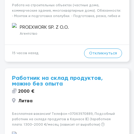
Работа на строительных объектах (частные дома,
коммерческие здания, многоквартирные дома). Обязанности:
- Монтаж и подготовка опалубки. - Подготовка, резка, гибка и
монтаж арматуры согласно технической документации. -
Связка арматурных стержней. - Заливка бетона. - Демонтаж
PROEXWORK SP. Z O.O.
опалубки после за...
Агентство
Откликнуться
15 часов назад
Работник на склад продуктов,
можно без опыта
2000 €
Литва
Бесплатная вакансия! Tелефон +37063970889, Подсобный
работник на складе продуктов в Каунасе 💶 Заработная
плата: 1300–2000 €/месяц (зависит от выработки) 🕒
Количество часов: около 160 часов в месяц 📅 График: 5