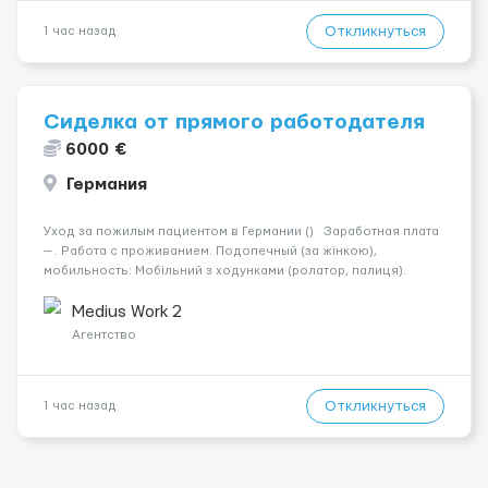
Откликнуться
1 час назад
Сиделка от прямого работодателя
6000 €
Германия
Уход за пожилым пациентом в Германии () Заработная плата
— . Работа с проживанием. Подопечный (за жінкою),
мобильность: Мобільний з ходунками (ролатор, палиця).
Психологическое состояние: Початкова стадія деменції.
Ночью: Спить не прокидаючись. Требования: По...
Medius Work 2
Агентство
Откликнуться
1 час назад