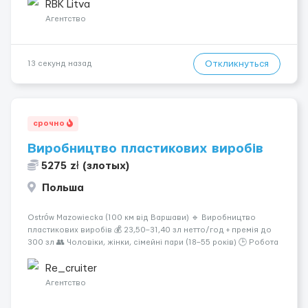
рабочих дней в неделю (пн–сб, плавающий график) 📦
RBK Litva
Обязанности...
Агентство
Откликнуться
13 секунд назад
срочно
Виробництво пластикових виробів
5275 zł (злотых)
Польша
Ostrów Mazowiecka (100 км від Варшави) 🔹 Виробництво
пластикових виробів 💰 23,50–31,40 зл нетто/год + премія до
300 зл 👥 Чоловіки, жінки, сімейні пари (18–55 років) 🕒 Робота
у 2–3 зміни 🏠 Житло — 650 зл/міс. Компенсація за власне
житло — 400 зл. 📦 Обов...
Re_cruiter
Агентство