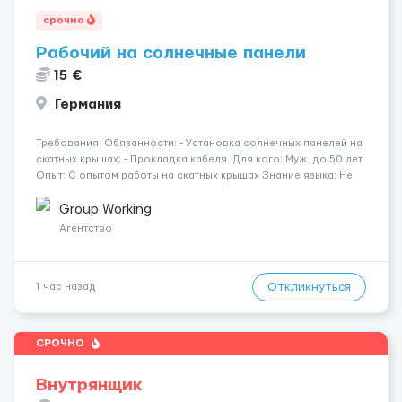
срочно
Рабочий на солнечные панели
15 €
Германия
Требования: Обязанности: - Установка солнечных панелей на
скатных крышах; - Прокладка кабеля. Для кого: Муж. до 50 лет
Опыт: С опытом работы на скатных крышах Знание языка: Не
требуется Дополнительно: Паспорт ЕС/§ 24 Где работать?
Германия, Буцбах Условия...
Group Working
Агентство
Откликнуться
1 час назад
СРОЧНО
Внутрянщик