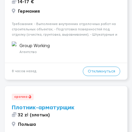
14-17 €
Германия
Требования: - Выполнение внутренних отделочных работ на
строительных объектах; - Подготовка поверхностей под
отделку (очистка, грунтовка, выравнивание); - Штукатурные и
шпаклёвочные работы; - Монтаж гипсокартонных конструкций
(стены, перегородки, потолки); - Укладка плитки на стены и п...
Group Working
Агентство
Откликнуться
8 часов назад
срочно
Плотник-арматурщик
32 zł (злотых)
Польша