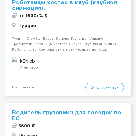
Работницы хостес в клуб (клубная
анимация).
от 1600+% $
Турция
Турция: Стамбул, Бурса, Эдирне, Газиантеп, Анкара.
Требуются: Работницы хостесc в клубе (клубная анимация).
Рабочая виза. Контракт от четырех месяцев до года.
Короткий контракт от одного до трех месяцев. Мед.
страховка. Высокая зарплата + %. Легально. Безопасно.
KENjob
*Коммуникабел...
Агентство
Откликнуться
8 часов назад
Водитель грузовика для поездок по
ЕС
3600 €
Польша