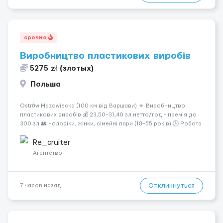
срочно
Виробництво пластикових виробів
5275 zł (злотых)
Польша
Ostrów Mazowiecka (100 км від Варшави) 🔹 Виробництво
пластикових виробів 💰 23,50–31,40 зл нетто/год + премія до
300 зл 👥 Чоловіки, жінки, сімейні пари (18–55 років) 🕒 Робота
у 2–3 зміни 🏠 Житло — 650 зл/міс. Компенсація за власне
житло — 400 зл. 📦 Обов...
Re_cruiter
Агентство
Откликнуться
7 часов назад