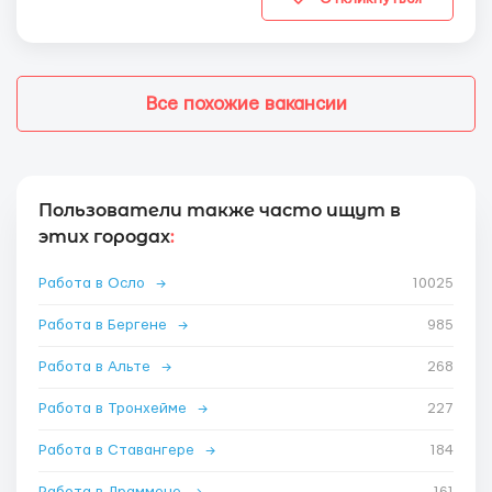
Все похожие вакансии
Пользователи также часто ищут в
этих городах
:
Работа в Осло
→
10025
Работа в Бергене
→
985
Работа в Альте
→
268
Работа в Тронхейме
→
227
Работа в Ставангере
→
184
Работа в Драммене
→
161