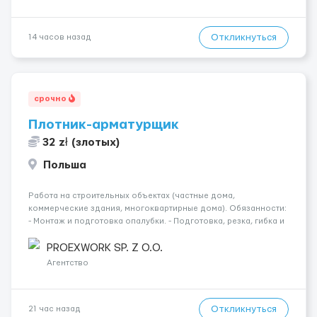
Откликнуться
14 часов назад
срочно
Плотник-арматурщик
32 zł (злотых)
Польша
Работа на строительных объектах (частные дома,
коммерческие здания, многоквартирные дома). Обязанности:
- Монтаж и подготовка опалубки. - Подготовка, резка, гибка и
монтаж арматуры согласно технической документации. -
Связка арматурных стержней. - Заливка бетона. - Демонтаж
PROEXWORK SP. Z O.O.
опалубки после за...
Агентство
Откликнуться
21 час назад