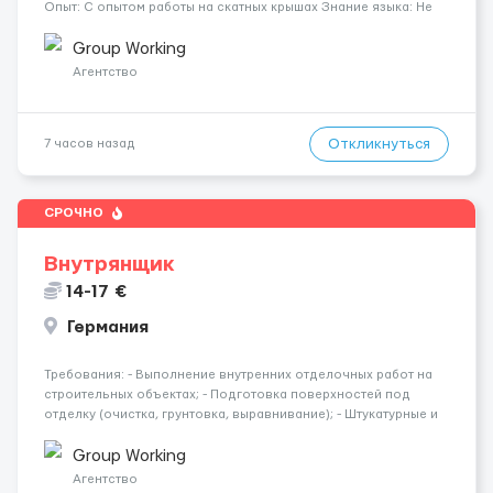
Опыт: С опытом работы на скатных крышах Знание языка: Не
требуется Дополнительно: Паспорт ЕС/§ 24 Где работать?
Германия, Буцбах Условия...
Group Working
Агентство
Откликнуться
7 часов назад
СРОЧНО
Внутрянщик
14-17 €
Германия
Требования: - Выполнение внутренних отделочных работ на
строительных объектах; - Подготовка поверхностей под
отделку (очистка, грунтовка, выравнивание); - Штукатурные и
шпаклёвочные работы; - Монтаж гипсокартонных конструкций
(стены, перегородки, потолки); - Укладка плитки на стены и п...
Group Working
Агентство