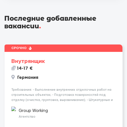
Последние добавленные
вакансии
.
СРОЧНО
Внутрянщик
14-17 €
Германия
Требования: - Выполнение внутренних отделочных работ на
строительных объектах; - Подготовка поверхностей под
отделку (очистка, грунтовка, выравнивание); - Штукатурные и
шпаклёвочные работы; - Монтаж гипсокартонных конструкций
(стены, перегородки, потолки); - Укладка плитки на стены и п...
Group Working
Агентство