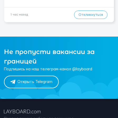
Откликнуться
1 час назад
Не пропусти вакансии за
границей
Подпишись на наш телеграм-канал @layboard
Открыть Telegram