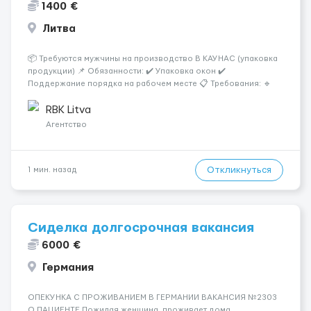
1400 €
Литва
📦 Требуются мужчины на производство В КАУНАС (упаковка
продукции) 📌 Обязанности: ✔️ Упаковка окон ✔️
Поддержание порядка на рабочем месте 📋 Требования: 🔹
Ответственность и аккуратность 🔹 Желание работать 💰
Условия работы: 🕐 График: 5/2, по 8–10 часов 💶 Оплата: 7 €
RBK Litva
в...
Агентство
Откликнуться
1 мин. назад
Сиделка долгосрочная вакансия
6000 €
Германия
ОПЕКУНКА С ПРОЖИВАНИЕМ В ГЕРМАНИИ ВАКАНСИЯ №2303
О ПАЦИЕНТЕ Пожилая женщина, проживает дома.