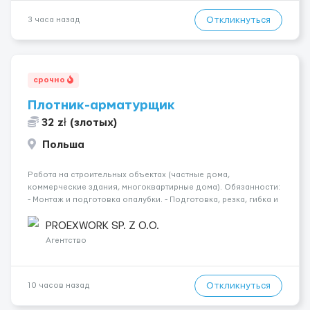
Откликнуться
3 часа назад
срочно
Плотник-арматурщик
32 zł (злотых)
Польша
Работа на строительных объектах (частные дома,
коммерческие здания, многоквартирные дома). Обязанности:
- Монтаж и подготовка опалубки. - Подготовка, резка, гибка и
монтаж арматуры согласно технической документации. -
Связка арматурных стержней. - Заливка бетона. - Демонтаж
PROEXWORK SP. Z O.O.
опалубки после за...
Агентство
Откликнуться
10 часов назад