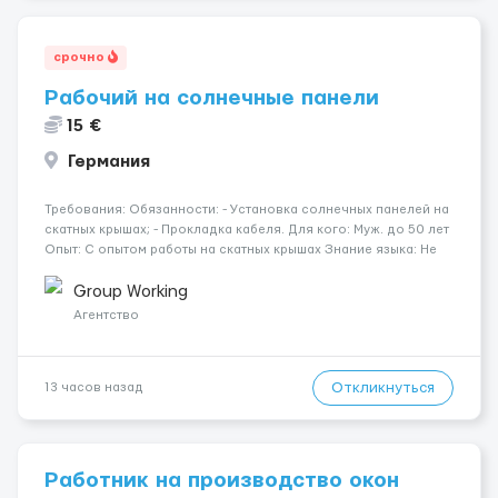
срочно
Рабочий на солнечные панели
15 €
Германия
Требования: Обязанности: - Установка солнечных панелей на
скатных крышах; - Прокладка кабеля. Для кого: Муж. до 50 лет
Опыт: С опытом работы на скатных крышах Знание языка: Не
требуется Дополнительно: Паспорт ЕС/§ 24 Где работать?
Германия, Буцбах Условия...
Group Working
Агентство
Откликнуться
13 часов назад
Работник на производство окон