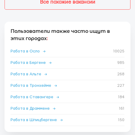
Все похожие вакансии
Пользователи также часто ищут в
этих городах
:
Работа в Осло
→
10025
Работа в Бергене
→
985
Работа в Альте
→
268
Работа в Тронхейме
→
227
Работа в Ставангере
→
184
Работа в Драммене
→
161
Работа в Шпицбергене
→
150