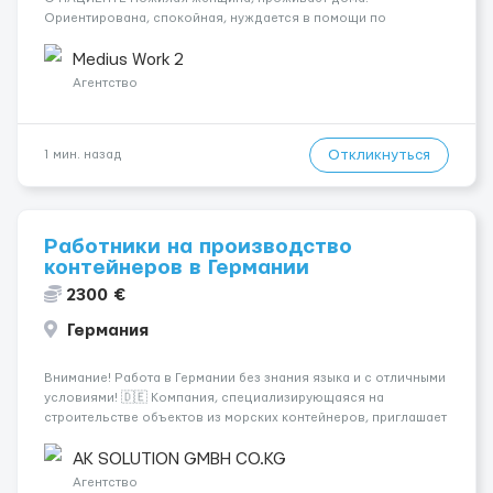
Ориентирована, спокойная, нуждается в помощи по
хозяйству и базовом уходе. СОСТОЯНИЕ И УХОД Базовый
уход, помощь с гигиеной, контроль режима дня и поддержка
Medius Work 2
в быту. &nbs...
Агентство
Откликнуться
1 мин. назад
Работники на производство
контейнеров в Германии
2300 €
Германия
Внимание! Работа в Германии без знания языка и с отличными
условиями! 🇩🇪 Компания, специализирующаяся на
строительстве объектов из морских контейнеров, приглашает
специалистов на следующие позиции: - Электрики 💡 -
Монтажники ⚒ - Плиточники 🪜 - Сантехники 🚰 - Сварщики 🔧 -
AK SOLUTION GMBH CO.KG
Маляры 🎨 - Садовни...
Агентство