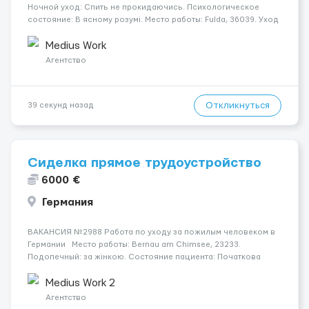
Ночной уход: Спить не прокидаючись. Психологическое
состояние: В ясному розумі. Место работы: Fulda, 36039. Уход
осуществляется за чоловіком. Оплата составляет 1700 €.
Мобильность пациента: Мобільний. Условия и...
Medius Work
Агентство
Откликнуться
39 секунд назад
Сиделка прямое трудоустройство
6000 €
Германия
ВАКАНСИЯ №2988 Работа по уходу за пожилым человеком в
Германии Место работы: Bernau am Chimsee, 23233.
Подопечный: за жінкою. Состояние пациента: Початкова
стадія деменції. Мобильность: Прикутий до ліжка (можливість
сидіти є). Ночной уход: Спить не прокидаючись. ...
Medius Work 2
Агентство