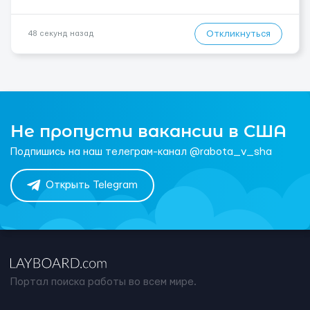
Откликнуться
48 секунд назад
Не пропусти вакансии в США
Подпишись на наш телеграм-канал @rabota_v_sha
Открыть Telegram
Портал поиска работы во всем мире.