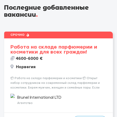
Последние добавленные
вакансии
.
СРОЧНО
Работа на складе парфюмерии и
косметики для всех граждан!
4600-6000 €
Норвегия
📦 Работа на складе парфюмерии и косметики 📦 Открыт
набор сотрудников на современный склад парфюмерии и
косметики. Берем мужчин, женщин и семейные пары. Если
раньше на складе не работали — ничего страшного, всему
обучают уже после приезда. Работа не тяжелая. Нужно
Brunel International LTD
собирать заказы, сортиро...
Агентство