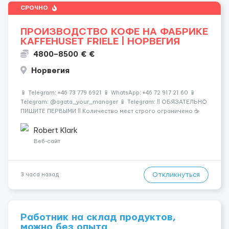
СРОЧНО
ПРОИЗВОДСТВО КОФЕ НА ФАБРИКЕ
KAFFEHUSET FRIELE | НОРВЕГИЯ
4800–8500 € €
Норвегия
📱 Telegram: +46 73 779 6921 📱 WhatsApp: +46 72 917 21 60 📱
Telegram: @agata_your_manager 📱 Telegram: ‼️ ОБЯЗАТЕЛЬНО
ПИШИТЕ ПЕРВЫМИ ‼️ Количество мест строго ограничено ☕️
Европа • 🏭 Современное производство • 💰 Высокие
зарплаты Работа на кофе-заводе — стабильность и досто...
Robert Klark
Веб-сайт
Откликнуться
3 часа назад
Работник на склад продуктов,
можно без опыта