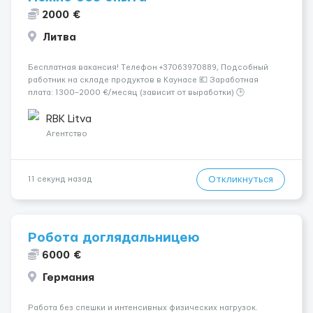
2000 €
Литва
Бесплатная вакансия! Tелефон +37063970889, Подсобный
работник на складе продуктов в Каунасе 💶 Заработная
плата: 1300–2000 €/месяц (зависит от выработки) 🕒
Количество часов: около 160 часов в месяц 📅 График: 5
рабочих дней в неделю (пн–сб, плавающий график) 📦
RBK Litva
Обязанности...
Агентство
Откликнуться
11 секунд назад
Робота доглядальницею
6000 €
Германия
Работа без спешки и интенсивных физических нагрузок.