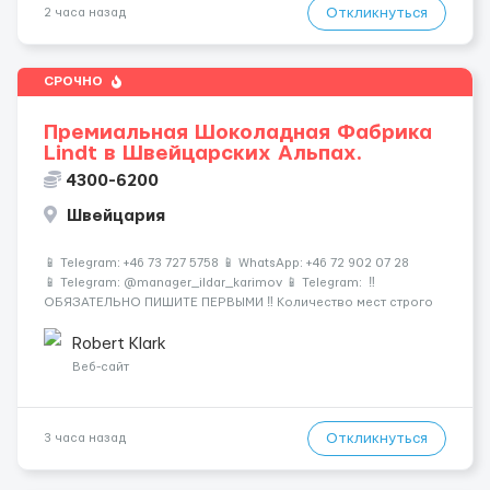
Откликнуться
2 часа назад
СРОЧНО
Премиальная Шоколадная Фабрика
Lindt в Швейцарских Альпах.
4300-6200
Швейцария
📱 Telegram: +46 73 727 5758 📱 WhatsApp: +46 72 902 07 28
📱 Telegram: @manager_ildar_karimov 📱 Telegram: ‼️
ОБЯЗАТЕЛЬНО ПИШИТЕ ПЕРВЫМИ ‼️ Количество мест строго
ограничено 🍫 Альпы • 💎 Премиум-условия • 💰 Высокие
зарплаты 🏔 Швейцария &mdash...
Robert Klark
Веб-сайт
Откликнуться
3 часа назад