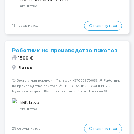
опалубки после за...
Агентство
Откликнуться
19 часов назад
Работник на производство пакетов
1500 €
Литва
🤝 Бесплатная вакансия! Tелефон +37063970889, 🔎 Работник
на производство пакетов 📌 ТРЕБОВАНИЯ: - Женщины и
Мужчины возраст 18-58 лет - опыт работы НЕ нужен 📆
ГРАФИК РАБОТЫ: - выходные СБ, ВС - график работы (в
зависимости от отдела и должност...
RBK Litva
Агентство
Откликнуться
29 секунд назад