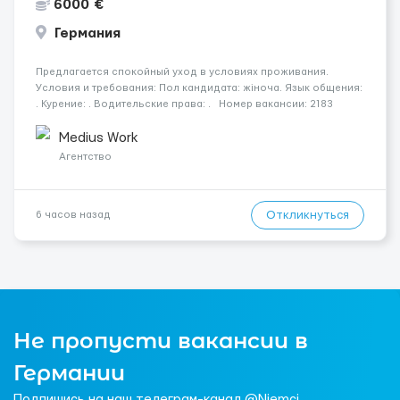
6000 €
Германия
Предлагается спокойный уход в условиях проживания.
Условия и требования: Пол кандидата: жіноча. Язык общения:
. Курение: . Водительские права: . Номер вакансии: 2183
КОНТАКТЫ ДЛЯ УТОЧНЕНИЯ УСЛОВИЙ Польша +48 459 567 591
Укр...
Medius Work
Агентство
Откликнуться
6 часов назад
Не пропусти вакансии в
Германии
Подпишись на наш телеграм-канал @Niemci