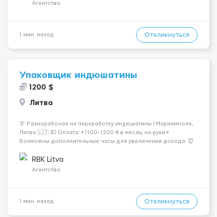
Агентство
Откликнуться
1 мин. назад
Упаковщик индюшатины
1200 $
Литва
🦃 Разнорабочая на переработку индюшатины | Мариямполе,
Литва 🇱🇹 💶 Оплата: • 1100–1200 € в месяц на руки •
Возможны дополнительные часы для увеличения дохода. ⏰
График работы: • 200–240 часов в месяц • Работа в 2 смены: —
с 06:00 (иногда с 07:00...
RBK Litva
Агентство
Откликнуться
1 мин. назад