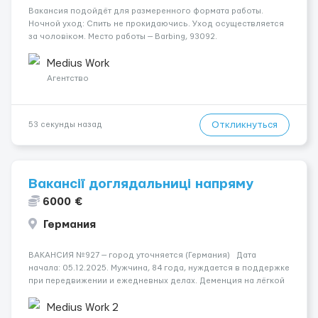
Вакансия подойдёт для размеренного формата работы.
Ночной уход: Спить не прокидаючись. Уход осуществляется
за чоловіком. Место работы — Barbing, 93092.
Психологическое состояние: В ясному розумі. Оплата
составляет 1600 €. Мобильность пациента: Мобільний на
Medius Work
візку (повніс...
Агентство
Откликнуться
53 секунды назад
Вакансії доглядальниці напряму
6000 €
Германия
ВАКАНСИЯ №927 — город уточняется (Германия) Дата
начала: 05.12.2025. Мужчина, 84 года, нуждается в поддержке
при передвижении и ежедневных делах. Деменция на лёгкой
стадии, временами путается, но общительный и спокойный.
Требуется женщина со знанием немецкого на ср...
Medius Work 2