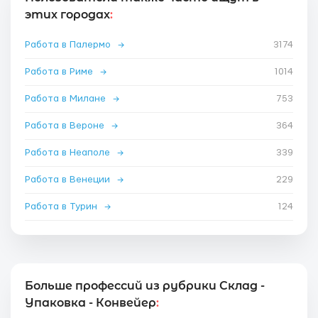
этих городах
:
Работа в Палермо
→
3174
Работа в Риме
→
1014
Работа в Милане
→
753
Работа в Вероне
→
364
Работа в Неаполе
→
339
Работа в Венеции
→
229
Работа в Турин
→
124
Больше профессий из рубрики Склад -
Упаковка - Конвейер
: