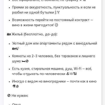
Всё официально, стабильно, по графику 💸📆
Премии за аккуратность, пунктуальность и если не
разбил ни одной бутылки 🍾🏅
Возможность перейти на постоянный контракт —
вино в жизни пригодится! 😉
🏡 Жильё (бесплатно, да-да):
Уютный дом или апартаменты рядом с винодельней
🏡🍃
Комнаты на 2–3 человека, без тараканов и лишнего
шума 🛏️🚫
Есть кухня, стиральная машина, душ, Wi-Fi — всё,
чтобы отдыхать по-человечески 🍝🧼📶
Иногда с видом на виноградники — почти как в кино
🎥🍇
🚫 Не нужен: