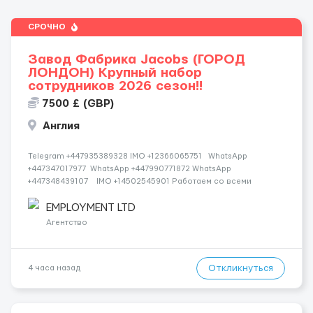
СРОЧНО
Завод Фабрика Jacobs (ГОРОД
ЛОНДОН) Крупный набор
сотрудников 2026 сезон!!
7500 £ (GBP)
Англия
Telegram +447935389328 IMO +12366065751 WhatsApp
+447347017977 WhatsApp +447990771872 WhatsApp
+447348439107 IMO +14502545901 Работаем со всеми
странами СНГ И ВСЕМ МИРОМ ВСЕ СТРАНЫ ВСЕ НАЦИИ
СДЕЛАЙ СКРИНШОТ! Telegram:@Vitali_Novikovs Telegram
EMPLOYMENT LTD
@Vitali...
Агентство
Откликнуться
4 часа назад