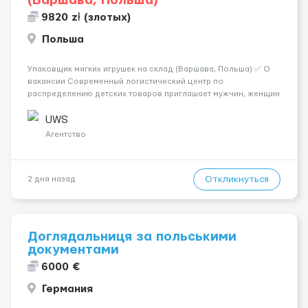
(Варшава, Польша)
9820 zł (злотых)
Польша
Упаковщик мягких игрушек на склад (Варшава, Польша) ✅ О
вакансии Современный логистический центр по
распределению детских товаров приглашает мужчин, женщин
и семейные пары на должность упаковщика мягких игрушек. ❗️
ВНИМАНИЕ ❗️: ЗАЯВКИ НА САЙТЕ НЕ РАССМАТРИВАЕМ.
UWS
ПИШИТЕ САМИ НАМ СРА...
Агентство
Откликнуться
2 дня назад
Доглядальниця за польськими
документами
6000 €
Германия