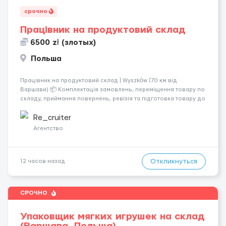
срочно
Працівник на продуктовий склад
6500 zł (злотых)
Польша
Працівник на продуктовий склад | Wyszków (70 км від
Варшави) 📦 Комплектація замовлень, переміщення товару по
складу, приймання повернень, ревізія та підготовка товару до
відправлення. 💰 Оплата: перші 2 тижні — 24 зл/год нетто, далі
— акордна система оплати (можливий заробіто...
Re_cruiter
Агентство
Откликнуться
12 часов назад
СРОЧНО
Упаковщик мягких игрушек на склад