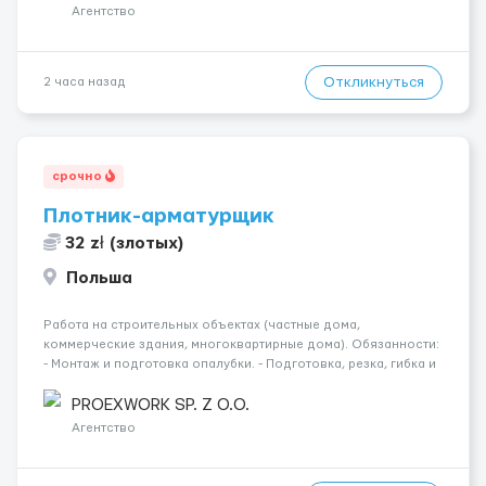
Агентство
Откликнуться
2 часа назад
срочно
Плотник-арматурщик
32 zł (злотых)
Польша
Работа на строительных объектах (частные дома,
коммерческие здания, многоквартирные дома). Обязанности:
- Монтаж и подготовка опалубки. - Подготовка, резка, гибка и
монтаж арматуры согласно технической документации. -
Связка арматурных стержней. - Заливка бетона. - Демонтаж
PROEXWORK SP. Z O.O.
опалубки после за...
Агентство