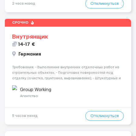
Откликнуться
2 часа назад
СРОЧНО
Внутрянщик
14-17 €
Германия
Требования: - Выполнение внутренних отделочных работ на
строительных объектах; - Подготовка поверхностей под
отделку (очистка, грунтовка, выравнивание); - Штукатурные и
шпаклёвочные работы; - Монтаж гипсокартонных конструкций
(стены, перегородки, потолки); - Укладка плитки на стены и п...
Group Working
Агентство
Откликнуться
5 часов назад