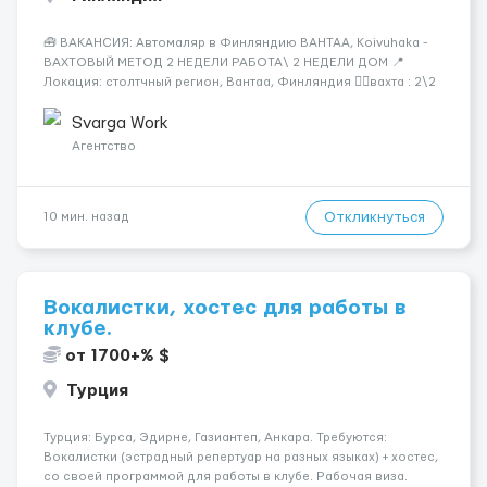
🧰 ВАКАНСИЯ: Автомаляр в Финляндию ВАНТАА, Koivuhaka -
ВАХТОВЫЙ МЕТОД 2 НЕДЕЛИ РАБОТА\ 2 НЕДЕЛИ ДОМ 📍
Локация: столтчный регион, Вантаа, Финляндия 👌🏻вахта : 2\2
недели 📅 Старт: как только вас утверждают 💶 Зарплата: 19 €/
час брутто 🏠 Жильё: предоставляется БЕСПЛАТНО 📞
Svarga Work
Контакт: +3725672...
Агентство
Откликнуться
10 мин. назад
Вокалистки, хостес для работы в
клубе.
от 1700+% $
Турция
Турция: Бурса, Эдирне, Газиантеп, Анкара. Требуются:
Вокалистки (эстрадный репертуар на разных языках) + хостеc,
со своей программой для работы в клубе. Рабочая виза.