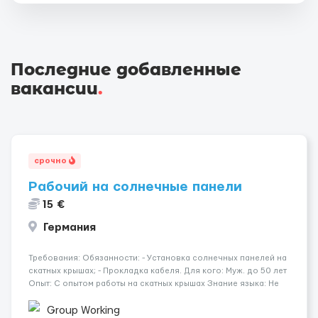
Последние добавленные
вакансии
.
срочно
Рабочий на солнечные панели
15 €
Германия
Требования: Обязанности: - Установка солнечных панелей на
скатных крышах; - Прокладка кабеля. Для кого: Муж. до 50 лет
Опыт: С опытом работы на скатных крышах Знание языка: Не
требуется Дополнительно: Паспорт ЕС/§ 24 Где работать?
Германия, Буцбах Условия...
Group Working