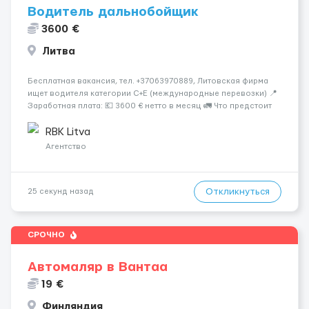
Водитель дальнобойщик
3600 €
Литва
Бесплатная вакансия, тел. +37063970889, Литовская фирма
ищет водителя категории C+E (международные перевозки) 📍
Заработная плата: 💶 3600 € нетто в месяц 🚛 Что предстоит
делать: Международные перевозки на тентах и
рефрижераторах. В среднем 400–500 км в день. Погрузки и
RBK Litva
разгрузки ...
Агентство
Откликнуться
25 секунд назад
СРОЧНО
Автомаляр в Вантаа
19 €
Финляндия