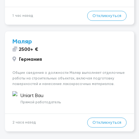
Откликнуться
1 час назад
Маляр
2500+ €
Германия
Общие сведения о должности Маляр выполняет отделочные
работы на строительных объектах, включая подготовку
поверхностей и нанесение лакокрасочных материалов.
Основная работа выполняется в Берлине. Ищем
профессионалов на месте, приглашения делаем только для
Uniart Bau
профессионалов с доказательным портф...
Прямой работодатель
Откликнуться
2 часа назад