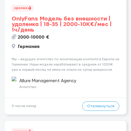
срочно
OnlyFans Модель без внешности |
удаленка | 18-35 | 2000-10K€/мес |
1ч/день
2000-10000 €
Германия
Мы — ведущее агентство по монетизации контента в Европе из
Германии. Наши модели зарабатывают в среднем от 1000€
уже в первый месяц не имея не опыта не супер внешности.
(полностью удалённая работа). Ищем девушек — из каждого
города мира, начинающих и с опытом. Что мы предлаг...
Allure Management Agency
Агентство
Откликнуться
9 часов назад