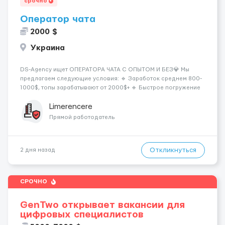
срочно
Оператор чата
2000 $
Украина
DS-Agency ищет ОПЕРАТОРА ЧАТА С ОПЫТОМ И БЕЗ💎 Мы
предлагаем следующие условия: 🔹 Заработок среднем 800-
1000$, топы зарабатывают от 2000$+ 🔹 Быстрое погружение
в работу - всего 1 день обучения 🔹 Предоставляются
графики на выбор - выберите смены удобные для вашего
Limerencere
расписания 🔹 Возможность карье...
Прямой работодатель
Откликнуться
2 дня назад
СРОЧНО
GenTwo открывает вакансии для
цифровых специалистов