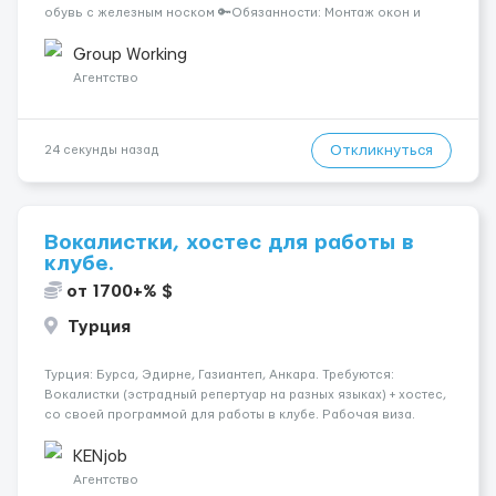
обувь с железным носком 🔑Обязанности: Монтаж окон и
дверей, транспортировка, переносить груз весом 200 кг,
делать стеклянный фасад из окон. 💶Оплата чистыми: ...
Group Working
Агентство
Откликнуться
24 секунды назад
Вокалистки, хостес для работы в
клубе.
от 1700+% $
Турция
Турция: Бурса, Эдирне, Газиантеп, Анкара. Требуются:
Вокалистки (эстрадный репертуар на разных языках) + хостеc,
со своей программой для работы в клубе. Рабочая виза.
Контракт от четырех месяцев до года. Короткий контракт от
одного до трех месяцев. Мед. страховка. Высокая зарплат...
KENjob
Агентство