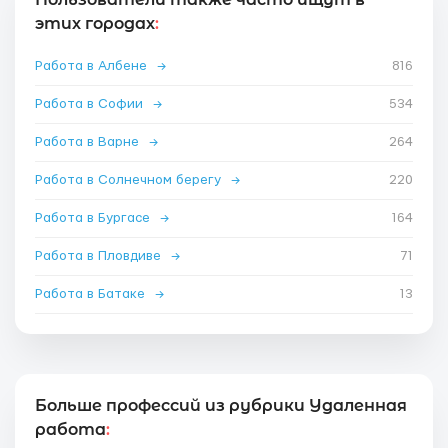
этих городах
:
Работа в Албене
→
816
Работа в Софии
→
534
Работа в Варне
→
264
Работа в Солнечном берегу
→
220
Работа в Бургасе
→
164
Работа в Пловдиве
→
71
Работа в Батаке
→
13
Больше профессий из рубрики Удаленная
работа
: