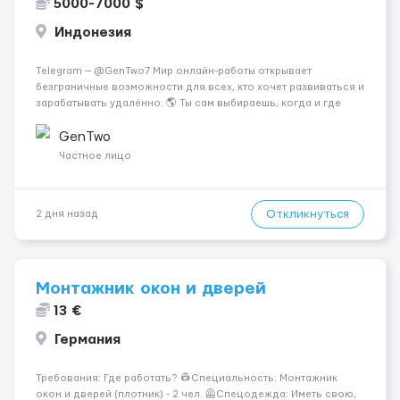
5000-7000 $
Индонезия
Telegram — @GenTwo7 Мир онлайн-работы открывает
безграничные возможности для всех, кто хочет развиваться и
зарабатывать удалённо. 🌎 Ты сам выбираешь, когда и где
работать, совмещая работу с учёбой, хобби или
путешествиями. 🏡 Пока все только говорят про нейросети и
GenTwo
блокчейн, швейцарс...
Частное лицо
Откликнуться
2 дня назад
Монтажник окон и дверей
13 €
Германия
Требования: Где работать? 👷‍Специальность: Монтажник
окон и дверей (плотник) - 2 чел. 🦺Спецодежда: Иметь свою,