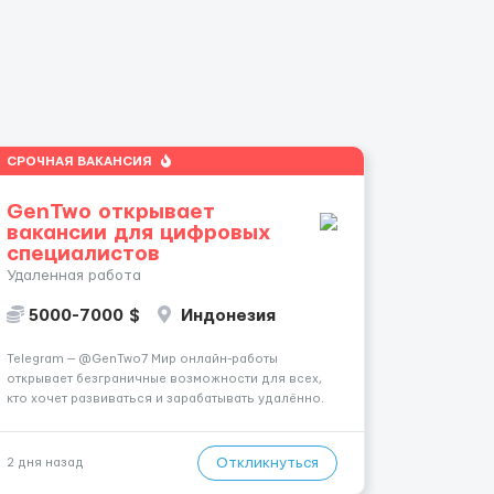
СРОЧНАЯ ВАКАНСИЯ
GenTwo открывает
вакансии для цифровых
специалистов
Удаленная работа
5000-7000 $
Индонезия
Telegram — @GenTwo7 Мир онлайн-работы
открывает безграничные возможности для всех,
кто хочет развиваться и зарабатывать удалённо.
🌎 Ты сам выбираешь, когда и где работать,
совмещая работу с учёбой, хобби или
путешествиями. 🏡 Пока все только говорят про
Откликнуться
2 дня назад
нейросети и блокчейн, швейцарс...