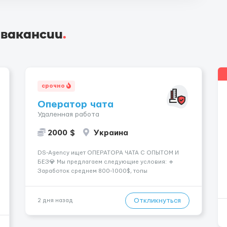
 вакансии
.
срочно
Оператор чата
Удаленная работа
2000 $
Украина
DS-Agency ищет ОПЕРАТОРА ЧАТА С ОПЫТОМ И
БЕЗ💎 Мы предлагаем следующие условия: 🔹
Заработок среднем 800-1000$, топы
зарабатывают от 2000$+ 🔹 Быстрое погружение в
работу - всего 1 день обучения 🔹
Предоставляются графики на выбор - выберите
Откликнуться
2 дня назад
смены удобные для вашего расписания 🔹
Возможность карье...