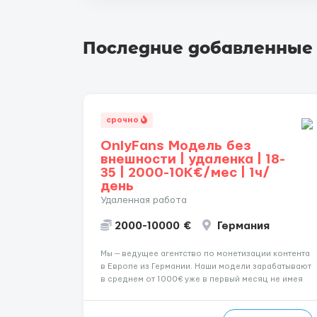
Последние добавленные
срочно
OnlyFans Модель без
внешности | удаленка | 18-
35 | 2000-10K€/мес | 1ч/
день
Удаленная работа
2000-10000 €
Германия
Мы — ведущее агентство по монетизации контента
в Европе из Германии. Наши модели зарабатывают
в среднем от 1000€ уже в первый месяц не имея
не опыта не супер внешности. (полностью
удалённая работа). Ищем девушек — из каждого