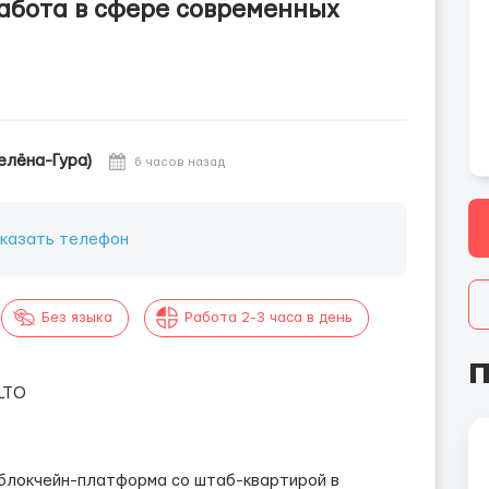
работа в сфере современных
елёна-Гура)
6 часов назад
казать телефон
Без языка
Работа 2-3 часа в день
П
LTO
блокчейн-платформа со штаб-квартирой в