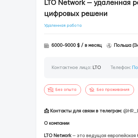
LTO Network — удаленная 
цифровых решени
Удаленная работа
6000-9000 $ / в месяц
Польша (З
Контактное лицо:
LTO
Телефон:
По
Без опыта
Без проживания
📩 Контакты для связи в телеграм:
@HR_
О компании
LTO Network
— это ведущая европейская 