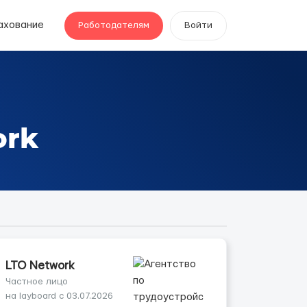
ахование
Работодателям
Войти
ork
LTO Network
Частное лицо
на layboard с 03.07.2026