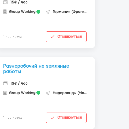
15€ / час
Group Working
Германия (Франкфурт-на-Майне)
Откликнуться
1 час назад
Разноробочий на земляные
работы
13€ / час
Group Working
Нидерланды (Маастрихт)
Откликнуться
1 час назад