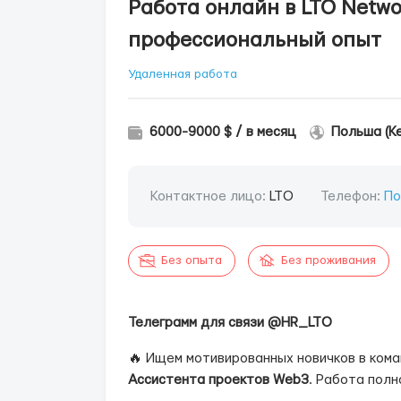
Работа онлайн в LTO Netwo
профессиональный опыт
Удаленная работа
6000-9000 $ / в месяц
Польша (К
Контактное лицо:
LTO
Телефон:
По
Без опыта
Без проживания
Телеграмм для связи @HR_LTO
🔥 Ищем мотивированных новичков в ком
Ассистента проектов Web3
. Работа пол