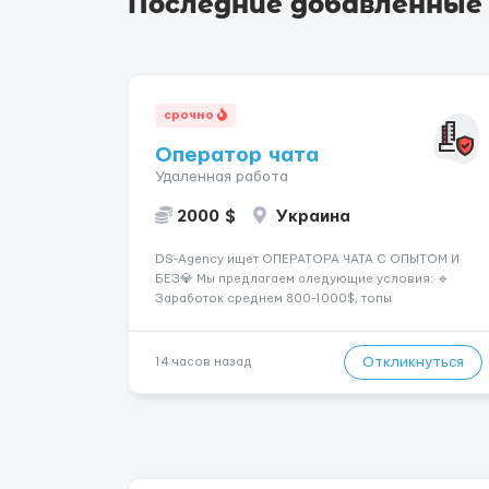
Последние добавленные
срочно
Оператор чата
Удаленная работа
2000 $
Украина
DS-Agency ищет ОПЕРАТОРА ЧАТА С ОПЫТОМ И
БЕЗ💎 Мы предлагаем следующие условия: 🔹
Заработок среднем 800-1000$, топы
зарабатывают от 2000$+ 🔹 Быстрое погружение в
работу - всего 1 день обучения 🔹
Предоставляются графики на выбор - выберите
Откликнуться
14 часов назад
смены удобные для вашего расписания 🔹
Возможность карье...