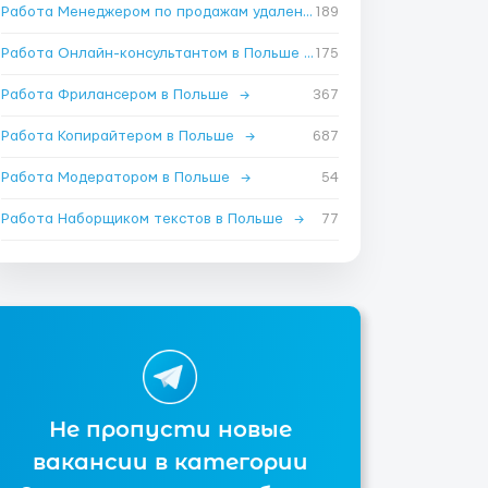
Работа Менеджером по продажам удаленно в Польше
189
→
Работа Онлайн-консультантом в Польше
→
175
Работа Фрилансером в Польше
→
367
Работа Копирайтером в Польше
→
687
Работа Модератором в Польше
→
54
Работа Наборщиком текстов в Польше
→
77
Не пропусти новые
вакансии в категории