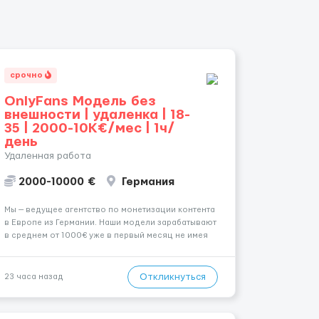
срочно
OnlyFans Модель без
внешности | удаленка | 18-
35 | 2000-10K€/мес | 1ч/
день
Удаленная работа
2000-10000 €
Германия
Мы — ведущее агентство по монетизации контента
в Европе из Германии. Наши модели зарабатывают
в среднем от 1000€ уже в первый месяц не имея
не опыта не супер внешности. (полностью
удалённая работа). Ищем девушек — из каждого
города мира, начинающих и с опытом. Что мы
Откликнуться
23 часа назад
предлаг...