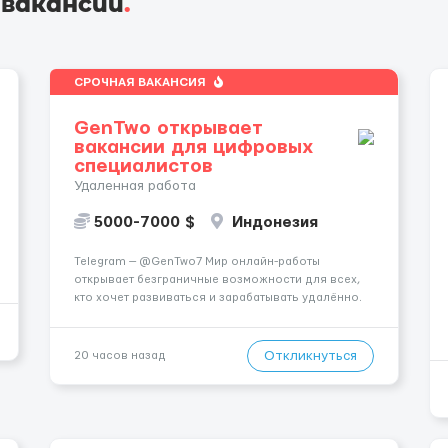
 вакансии
.
СРОЧНАЯ ВАКАНСИЯ
GenTwo открывает
вакансии для цифровых
специалистов
Удаленная работа
5000-7000 $
Индонезия
Telegram — @GenTwo7 Мир онлайн-работы
открывает безграничные возможности для всех,
кто хочет развиваться и зарабатывать удалённо.
🌎 Ты сам выбираешь, когда и где работать,
совмещая работу с учёбой, хобби или
путешествиями. 🏡 Пока все только говорят про
Откликнуться
20 часов назад
нейросети и блокчейн, швейцарс...