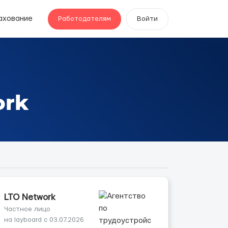
ахование
Работодателям
Войти
ork
LTO Network
Частное лицо
на layboard с 03.07.2026