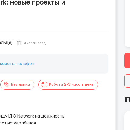
rk: новые проекты и
ельце)
4 часа назад
казать телефон
Без языка
Работа 2-3 часа в день
П
анду LTO Network на должность
ностью удалённая.