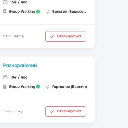
15€ / час
Group Working
Бельгия (Брюссель)
Откликнуться
5 мин. назад
Разнорабочий
10€ / час
Group Working
Германия (Берлин)
Откликнуться
1 мин. назад