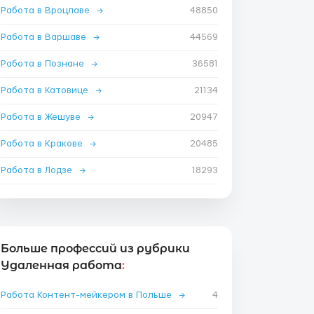
Работа в Вроцлаве
→
48850
Работа в Варшаве
→
44569
Работа в Познане
→
36581
Работа в Катовице
→
21134
Работа в Жешуве
→
20947
Работа в Кракове
→
20485
Работа в Лодзе
→
18293
Больше профессий из рубрики
Удаленная работа
:
Работа Контент-мейкером в Польше
→
4