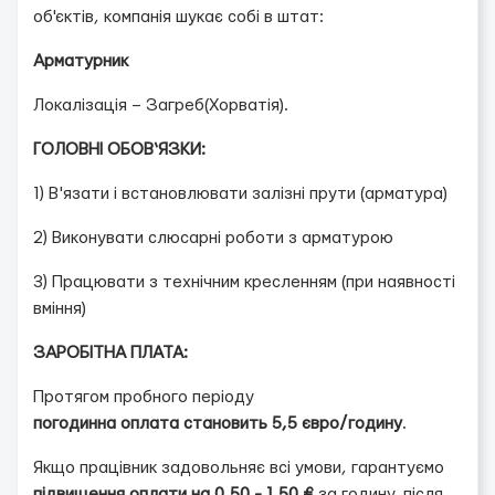
об'єктів, компанія шукає собі в штат:
Арматурник
Локалізація – Загреб(Хорватія).
ГОЛОВНІ ОБОВ‘ЯЗКИ:
1) В'язати і встановлювати залізні прути (арматура)
2) Виконувати слюсарні роботи з арматурою
3) Працювати з технічним кресленням (при наявності
вміння)
ЗАРОБІТНА ПЛАТА:
Протягом пробного періоду
погодинна оплата становить 5,5 євро/годину
.
Якщо працівник задовольняє всі умови, гарантуємо
підвищення оплати на 0,50 - 1,50 €
за годину, після