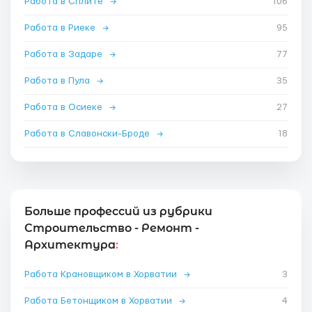
Работа в Сплите
→
106
Работа в Риеке
→
95
Работа в Задаре
→
77
Работа в Пула
→
35
Работа в Осиеке
→
27
Работа в Славонски-Броде
→
18
Больше профессий из рубрики
Строительство - Ремонт -
Архитектура
:
Работа Крановщиком в Хорватии
→
3
Работа Бетонщиком в Хорватии
→
4