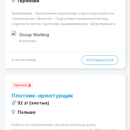
Германия
Требования: - Выполнение внутренних отделочных работ на
строительных объектах; - Подготовка поверхностей под
отделку (очистка, грунтовка, выравнивание); - Штукатурные и
шпаклёвочные работы; - Монтаж гипсокартонных конструкций
(стены, перегородки, потолки); - Укладка плитки на стены и п...
Group Working
Агентство
Откликнуться
8 часов назад
срочно
Плотник-арматурщик
32 zł (злотых)
Польша
Работа на строительных объектах (частные дома,