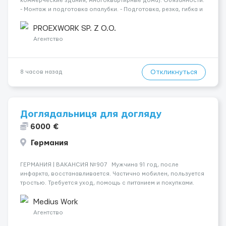
коммерческие здания, многоквартирные дома). Обязанности:
- Монтаж и подготовка опалубки. - Подготовка, резка, гибка и
монтаж арматуры согласно технической документации. -
Связка арматурных стержней. - Заливка бетона. - Демонтаж
PROEXWORK SP. Z O.O.
опалубки после за...
Агентство
Откликнуться
8 часов назад
Доглядальниця для догляду
6000 €
Германия
ГЕРМАНИЯ | ВАКАНСИЯ №907 Мужчина 91 год, после
инфаркта, восстанавливается. Частично мобилен, пользуется
тростью. Требуется уход, помощь с питанием и покупками.
Работа начинается 23.12.2025. Желателен немецкий язык на
уровне общения. Курение запрещено. Сидел...
Medius Work
Агентство