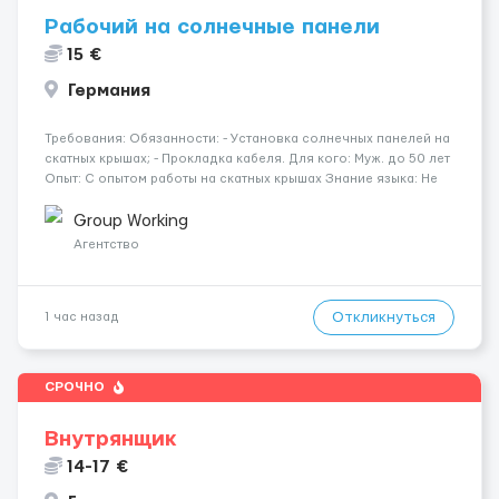
Рабочий на солнечные панели
15 €
Германия
Требования: Обязанности: - Установка солнечных панелей на
скатных крышах; - Прокладка кабеля. Для кого: Муж. до 50 лет
Опыт: С опытом работы на скатных крышах Знание языка: Не
требуется Дополнительно: Паспорт ЕС/§ 24 Где работать?
Германия, Буцбах Условия...
Group Working
Агентство
Откликнуться
1 час назад
СРОЧНО
Внутрянщик
14-17 €