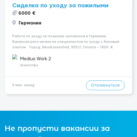
Сиделка по уходу за пожилыми
6000 €
Германия
Работа по уходу за пожилым человеком в Германии
Вакансия рассчитана на специалистов по уходу с базовым
опытом. Город: Neudrossenfeld, 95512. Оплата — 1800 €.
Подопечный: за жінкою. Психологическое состояние: В
ясному розумі. Мобильность: Мобільний ...
Medius Work 2
Агентство
Откликнуться
5 мин. назад
Не пропусти вакансии за