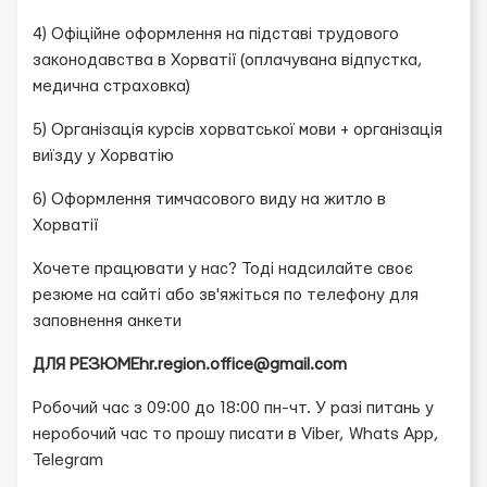
4) Офіційне оформлення на підставі трудового
законодавства в Хорватії (оплачувана відпустка,
медична страховка)
5) Організація курсів хорватської мови + організація
виїзду у Хорватію
6) Оформлення тимчасового виду на житло в
Хорватії
Хочете працювати у нас? Тоді надсилайте своє
резюме на сайті або зв'яжіться по телефону для
заповнення анкети
ДЛЯ РЕЗЮМЕ
hr.region.office@gmail.com
Робочий час з 09:00 до 18:00 пн-чт. У разі питань у
неробочий час то прошу писати в Viber, Whats App,
Telegram