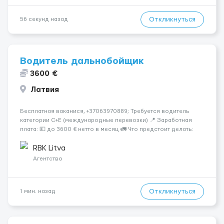
Откликнуться
56 секунд назад
Водитель дальнобойщик
3600 €
Латвия
Бесплатная ваканися, +37063970889; Требуется водитель
категории C+E (международные перевозки) 📍 Заработная
плата: 💶 до 3600 € нетто в месяц 🚛 Что предстоит делать:
Международные перевозки на тентах и рефрижераторах. В
среднем 400–500 км в день. Погр...
RBK Litva
Агентство
Откликнуться
1 мин. назад