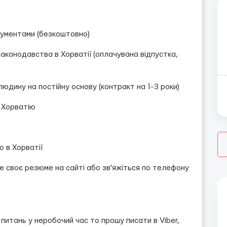
рументами (безкоштовно)
законодавства в Хорватії (оплачувана відпустка,
 людину на постійну основу (контракт на 1-3 роки)
в Хорватію
 в Хорватії
 своє резюме на сайті або зв'яжіться по телефону
і питань у неробочий час то прошу писати в Viber,