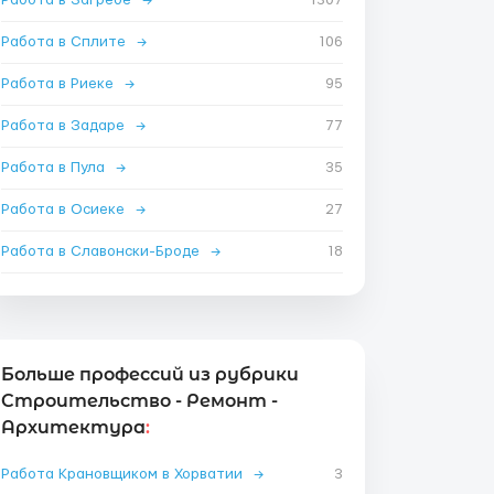
Работа в Загребе
→
1307
Работа в Сплите
→
106
Работа в Риеке
→
95
Работа в Задаре
→
77
Работа в Пула
→
35
Работа в Осиеке
→
27
Работа в Славонски-Броде
→
18
Больше профессий из рубрики
Строительство - Ремонт -
Архитектура
:
Работа Крановщиком в Хорватии
→
3