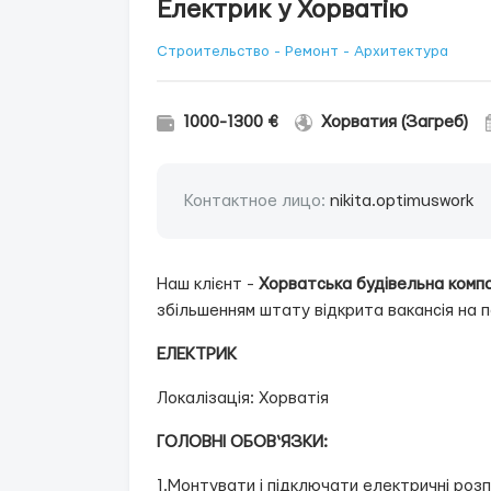
Електрик у Хорватію
Строительство - Ремонт - Архитектура
1000-1300 €
Хорватия (Загреб)
Контактное лицо:
nikita.optimuswork
Наш клієнт -
Хорватська будівельна компані
збільшенням штату відкрита вакансія на 
ЕЛЕКТРИК
Локалізація: Хорватія
ГОЛОВНІ ОБОВ‘ЯЗКИ:
1.Монтувати і підключати електричні роз