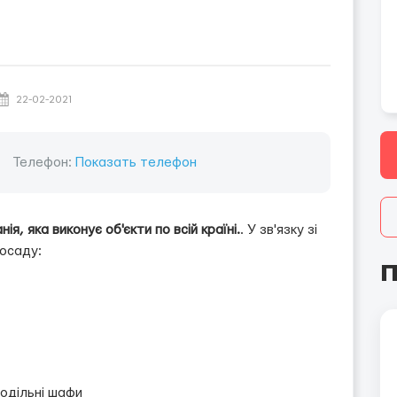
22-02-2021
Телефон:
Показать телефон
я, яка виконує об'єкти по всій країні.
. У зв'язку зі
посаду:
П
подільні шафи