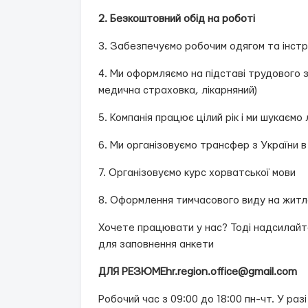
2. Безкоштовний обід на роботі
3. Забезпечуємо робочим одягом та інст
4. Ми оформляємо на підставі трудового 
медична страховка, лікарняний)
5. Компанія працює цілий рік і ми шукаємо
6. Ми організовуємо трансфер з України 
7. Організовуємо курс хорватської мови
8. Оформлення тимчасового виду на житло
Хочете працювати у нас? Тоді надсилайте
для заповнення анкети
ДЛЯ РЕЗЮМЕ
hr.region.office@gmail.com
Робочий час з 09:00 до 18:00 пн-чт. У раз