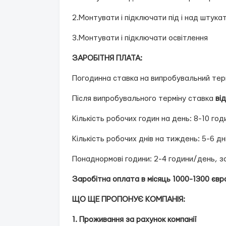
2.Монтувати і підключати під і над штука
3.Монтувати і підключати освітлення
ЗАРОБІТНЯ ПЛАТА:
Погодинна ставка на випробувальний терм
Після випробувального терміну ставка
ві
Кількість робочих годин на день: 8-10 год
Кількість робочих днів на тиждень: 5-6 дн
Понаднормові години: 2-4 години/день, з
Заробітна оплата в місяць 1000-1300 євр
ЩО ЩЕ ПРОПОНУЄ КОМПАНІЯ:
1. Проживання за рахунок компанії