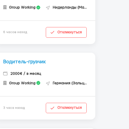
Group Working
Нидерланды (Маастрихт)
Откликнуться
6 часов назад
Водитель-грузчик
2000€ / в месяц
Group Working
Германия (Зальцгиттер)
Откликнуться
3 часа назад