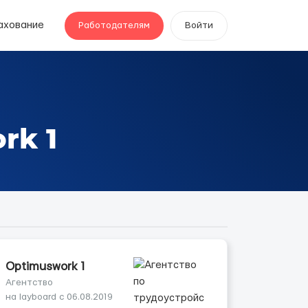
ахование
Работодателям
Войти
rk 1
Optimuswork 1
Агентство
на layboard с 06.08.2019