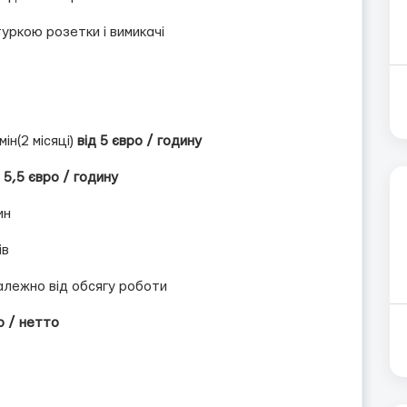
туркою розетки і вимикачі
ін(2 місяці)
від 5 євро / годину
д 5,5 євро / годину
ин
ів
алежно від обсягу роботи
о / нетто