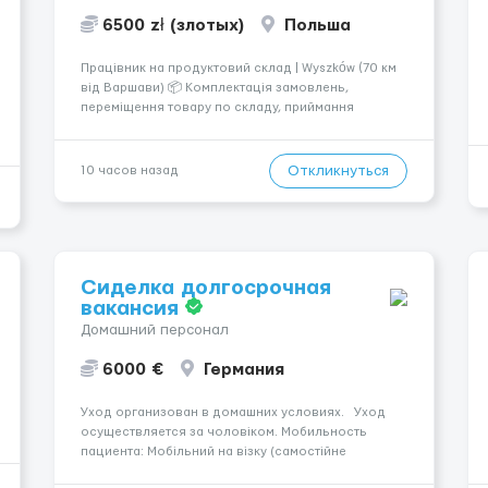
6500 zł (злотых)
Польша
Працівник на продуктовий склад | Wyszków (70 км
від Варшави) 📦 Комплектація замовлень,
переміщення товару по складу, приймання
повернень, ревізія та підготовка товару до
відправлення. 💰 Оплата: перші 2 тижні — 24 зл/год
нетто, далі — акордна система оплати (можливий
Откликнуться
10 часов назад
заробіто...
Сиделка долгосрочная
вакансия
Домашний персонал
6000 €
Германия
Уход организован в домашних условиях. Уход
осуществляется за чоловіком. Мобильность
пациента: Мобільний на візку (самостійне
переміщення). Место работы — Essen, 45134.