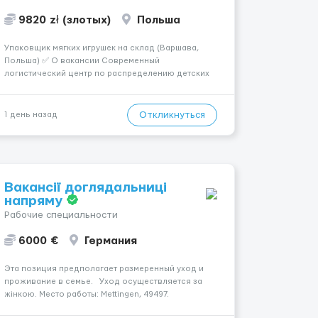
9820 zł (злотых)
Польша
Упаковщик мягких игрушек на склад (Варшава,
Польша) ✅ О вакансии Современный
логистический центр по распределению детских
товаров приглашает мужчин, женщин и семейные
пары на должность упаковщика мягких игрушек. ❗️
ВНИМАНИЕ ❗️: ЗАЯВКИ НА САЙТЕ НЕ
Откликнуться
1 день назад
РАССМАТРИВАЕМ. ПИШИТЕ САМИ НАМ СРА...
Вакансії доглядальниці
напряму
Рабочие специальности
6000 €
Германия
Эта позиция предполагает размеренный уход и
проживание в семье. Уход осуществляется за
жінкою. Место работы: Mettingen, 49497.
Заработная плата — 1600 €. Мобильность