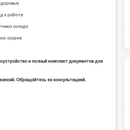
здоровья;
д к работе
отника склада
жно скорее
оустройство и полный комплект документов для
кансий. Обращайтесь за консультацией.