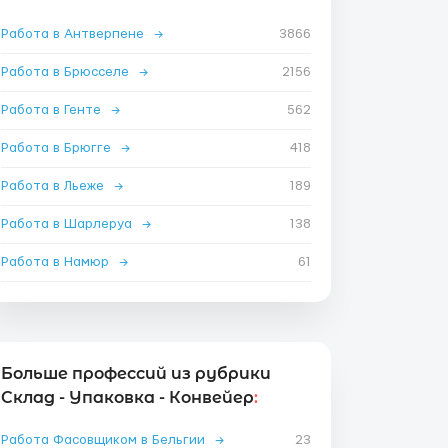
Работа в Антверпене
→
3866
Работа в Брюсселе
→
2156
Работа в Генте
→
562
Работа в Брюгге
→
418
Работа в Льеже
→
189
Работа в Шарлеруа
→
138
Работа в Намюр
→
61
Больше профессий из рубрики
Склад - Упаковка - Конвейер
:
Работа Фасовщиком в Бельгии
→
23