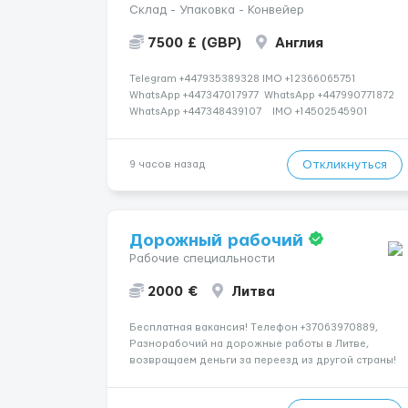
Склад - Упаковка - Конвейер
7500 £ (GBP)
Англия
Telegram +447935389328 IMO +12366065751
WhatsApp +447347017977 WhatsApp +447990771872
WhatsApp +447348439107 IMO +14502545901
Работаем со всеми странами СНГ И ВСЕМ МИРОМ
ВСЕ СТРАНЫ ВСЕ НАЦИИ СДЕЛАЙ СКРИНШОТ!
Telegram:@Vitali_Novikovs Telegram @Vitali...
Откликнуться
9 часов назад
Дорожный рабочий
Рабочие специальности
2000 €
Литва
Бесплатная вакансия! Tелефон +37063970889,
Разнорабочий на дорожные работы в Литве,
возвращаем деньги за переезд из другой страны!
📌 ТРЕБОВАНИЯ: - Мужчины возраст 18-55 лет 📆
ГРАФИК РАБОТЫ: - 5-6 дней в неделю 8-12 часов в