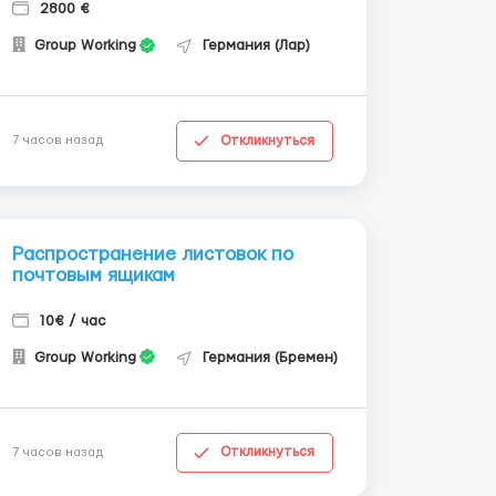
2800 €
Group Working
Германия (Лар)
Откликнуться
7 часов назад
Распространение листовок по
почтовым ящикам
10€ / час
Group Working
Германия (Бремен)
Откликнуться
7 часов назад