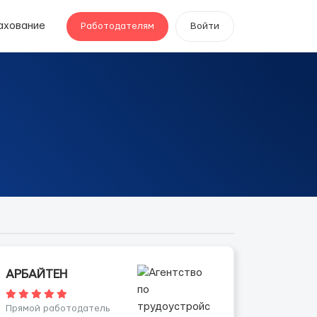
ахование
Работодателям
Войти
АPБАЙTЕН
Прямой работодатель