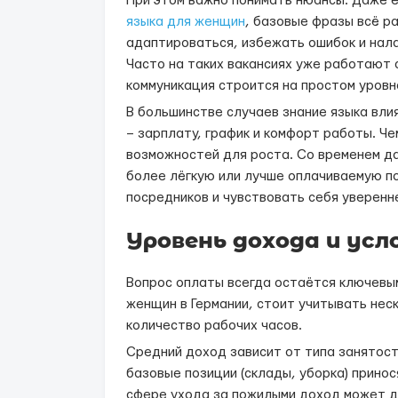
При этом важно понимать нюансы. Даже 
языка для женщин
, базовые фразы всё р
адаптироваться, избежать ошибок и нала
Часто на таких вакансиях уже работают 
коммуникация строится на простом уровн
В большинстве случаев знание языка влия
– зарплату, график и комфорт работы. Ч
возможностей для роста. Со временем да
более лёгкую или лучше оплачиваемую по
посредников и чувствовать себя уверенне
Уровень дохода и усл
Вопрос оплаты всегда остаётся ключевым.
женщин в Германии, стоит учитывать неск
количество рабочих часов.
Средний доход зависит от типа занятост
базовые позиции (склады, уборка) принос
сфере ухода за пожилыми доход может до