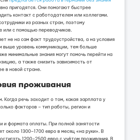
если
предлагается работа в Германии без знания
авно пригодятся. Они помогают быстрее
дить контакт с работодателем или коллегами.
сотрудники из разных стран, поэтому
е или с помощью переводчиков.
ет не на сам факт трудоустройства, а на условия
ем выше уровень коммуникации, тем больше
же минимальные знания могут помочь перейти на
зицию, а также снизить зависимость от
е в новой стране.
овия проживания
 Когда речь заходит о том, какая зарплата у
олько факторов – тип работы, регион и
и и формата оплаты. При полной занятости
ят около 1300–1700 евро в месяц «на руки». В
стигать 1200–2500 евро с учётом проживания. В