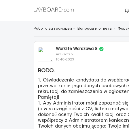
Д
Работа за границей
Вопросы и ответы
Форум
Worklife Warszawa 3
Агентство
10-10-2023
RODO.
1. Oświadczenie kandydata do współpra
przetwarzanie jego danych osobowych w 
rekrutacji do zamieszczenia w ogłoszen
Pamiętaj!
1. Aby Administrator mógł zapoznać si
(a w szczególności z CV, listem motywac
dokonać oceny Twoich kwalifikacji oraz 
współpracy z Administratorem konieczn
Twoich danych obejmującego: Twoje imię