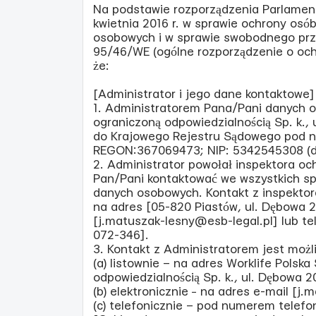
Na podstawie rozporządzenia Parlament
kwietnia 2016 r. w sprawie ochrony osó
osobowych i w sprawie swobodnego prz
95/46/WE (ogólne rozporządzenie o och
że:
[Administrator i jego dane kontaktowe]
1. Administratorem Pana/Pani danych o
ograniczoną odpowiedzialnością Sp. k.,
do Krajowego Rejestru Sądowego pod
REGON:367069473; NIP: 5342545308 (dal
2. Administrator powołał inspektora o
Pan/Pani kontaktować we wszystkich s
danych osobowych. Kontakt z inspekto
na adres [05-820 Piastów, ul. Dębowa 20
[j.matuszak-lesny@esb-legal.pl] lub t
072-346].
3. Kontakt z Administratorem jest możl
(a) listownie – na adres Worklife Polska
odpowiedzialnością Sp. k., ul. Dębowa 2
(b) elektronicznie − na adres e-mail [j
(c) telefonicznie – pod numerem telef