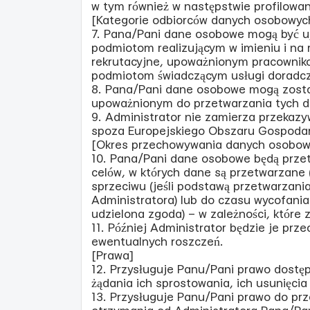
w tym również w następstwie profilowan
[Kategorie odbiorców danych osobowyc
7. Pana/Pani dane osobowe mogą być 
podmiotom realizującym w imieniu i na 
rekrutacyjne, upoważnionym pracownik
podmiotom świadczącym usługi doradcz
8. Pana/Pani dane osobowe mogą zost
upoważnionym do przetwarzania tych d
9. Administrator nie zamierza przeka
spoza Europejskiego Obszaru Gospodar
[Okres przechowywania danych osobow
10. Pana/Pani dane osobowe będą przet
celów, w których dane są przetwarzane (
sprzeciwu (jeśli podstawą przetwarzani
Administratora) lub do czasu wycofania
udzielona zgoda) – w zależności, które 
11. Później Administrator będzie je p
ewentualnych roszczeń.
[Prawa]
12. Przysługuje Panu/Pani prawo dost
żądania ich sprostowania, ich usunięcia
13. Przysługuje Panu/Pani prawo do pr