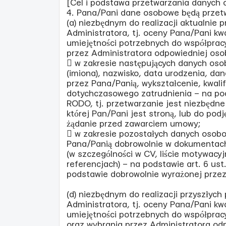
[Cel i podstawa przetwarzania danych
4. Pana/Pani dane osobowe będą przet
(a) niezbędnym do realizacji aktualnie
Administratora, tj. oceny Pana/Pani kwal
umiejętności potrzebnych do współprac
przez Administratora odpowiedniej oso
 w zakresie następujących danych oso
(imiona), nazwisko, data urodzenia, d
przez Pana/Panią, wykształcenie, kwali
dotychczasowego zatrudnienia – na podst
RODO, tj. przetwarzanie jest niezbędn
której Pan/Pani jest stroną, lub do pod
żądanie przed zawarciem umowy;
 w zakresie pozostałych danych osob
Pana/Panią dobrowolnie w dokumentach
(w szczególności w CV, liście motywacy
referencjach) – na podstawie art. 6 ust. 
podstawie dobrowolnie wyrażonej prze
(d) niezbędnym do realizacji przyszłych
Administratora, tj. oceny Pana/Pani kwal
umiejętności potrzebnych do współpracy
oraz wybrania przez Administratora od