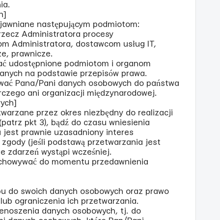
ia.
h]
ujawniane następującym podmiotom:
rzecz Administratora procesy
om Administratora, dostawcom usług IT,
e, prawnicze.
ać udostępnione podmiotom i organom
anych na podstawie przepisów prawa.
zywać Pana/Pani danych osobowych do państwa
czego ani organizacji międzynarodowej.
ych]
warzane przez okres niezbędny do realizacji
patrz pkt 3), bądź do czasu wniesienia
a jest prawnie uzasadniony interes
 zgody (jeśli podstawą przetwarzania jest
ze zdarzeń wystąpi wcześniej.
rzechowywać do momentu przedawnienia
ępu do swoich danych osobowych oraz prawo
 lub ograniczenia ich przetwarzania.
zenoszenia danych osobowych, tj. do