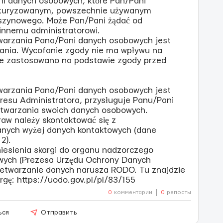
ni danych osobowych, które Pan/Pani
ukturyzowanym, powszechnie używanym
szynowego. Może Pan/Pani żądać od
 innemu administratorowi.
twarzania Pana/Pani danych osobowych jest
fania. Wycofanie zgody nie ma wpływu na
re zastosowano na podstawie zgody przed
twarzania Pana/Pani danych osobowych jest
resu Administratora, przysługuje Panu/Pani
etwarzania swoich danych osobowych.
raw należy skontaktować się z
anych wyżej danych kontaktowych (dane
2).
iesienia skargi do organu nadzorczego
wych (Prezesa Urzędu Ochrony Danych
rzetwarzanie danych narusza RODO. Tu znajdzie
rgę: https://uodo.gov.pl/pl/83/155
0
комментарии
0
репосты
ься
Отправить