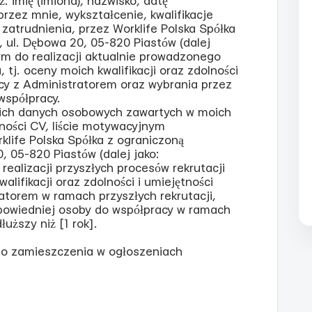
ż: imię (imiona), nazwisko, datę
zez mnie, wykształcenie, kwalifikacje
atrudnienia, przez Worklife Polska Spółka
, ul. Dębowa 20, 05-820 Piastów (dalej
nym do realizacji aktualnie prowadzonego
 tj. oceny moich kwalifikacji oraz zdolności
acy z Administratorem oraz wybrania przez
współpracy.
ich danych osobowych zawartych w moich
ności CV, liście motywacyjnym
klife Polska Spółka z ograniczoną
, 05-820 Piastów (dalej jako:
realizacji przyszłych procesów rekrutacji
alifikacji oraz zdolności i umiejętności
atorem w ramach przyszłych rekrutacji,
powiedniej osoby do współpracy w ramach
łuższy niż [1 rok].
do zamieszczenia w ogłoszeniach