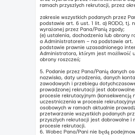
ramach przyszłych rekrutacji, przez okre
zakresie wszystkich podanych przez P
podstawie art. 6 ust. 1 lit. a) RODO, tj
wyrażonej przez Pana/Panią zgody;
(e) ustalenia, dochodzenia lub obrony
a Administratorem – na podstawie art. 6 
podstawie prawnie uzasadnionego inte
Administratora, którym jest możliwość 
obrony roszczeń;
5. Podanie przez Pana/Panią danych oso
nazwisko, daty urodzenia, danych kontak
zawodowych i przebiegu dotychczasowe
prowadzonej rekrutacji jest dobrowoln
procesie rekrutacyjnym (konsekwencją n
uczestniczenia w procesie rekrutacyjn
osobowych w ramach aktualnie prowadzo
przetwarzanie wszystkich podanych pr
przyszłych rekrutacji jest dobrowolne i
procesie rekrutacji.
6. Wobec Pana/Pani nie będą podejmo