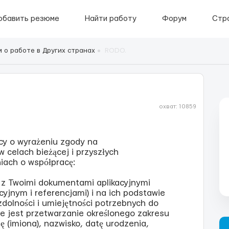
обавить резюме
Найти работу
Форум
Стр
 о работе в Других странах
RODO.
охват: 10859
cy o wyrażeniu zgody na
celach bieżącej i przyszłych
iach o współpracę:
ę z Twoimi dokumentami aplikacyjnymi
yjnym i referencjami) i na ich podstawie
zdolności i umiejętności potrzebnych do
e jest przetwarzanie określonego zakresu
 (imiona), nazwisko, datę urodzenia,