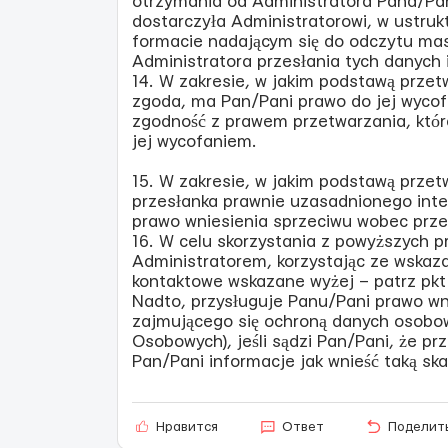
otrzymania od Administratora Pana/Pa
dostarczyła Administratorowi, w ustr
formacie nadającym się do odczytu ma
Administratora przesłania tych danych
14. W zakresie, w jakim podstawą prze
zgoda, ma Pan/Pani prawo do jej wyco
zgodność z prawem przetwarzania, któ
jej wycofaniem.
15. W zakresie, w jakim podstawą prze
przesłanka prawnie uzasadnionego inte
prawo wniesienia sprzeciwu wobec prz
16. W celu skorzystania z powyższych p
Administratorem, korzystając ze wskaz
kontaktowe wskazane wyżej – patrz pkt 
Nadto, przysługuje Panu/Pani prawo wn
zajmującego się ochroną danych osobo
Osobowych), jeśli sądzi Pan/Pani, że p
Pan/Pani informacje jak wnieść taką ska
Нравится
Ответ
Поделит