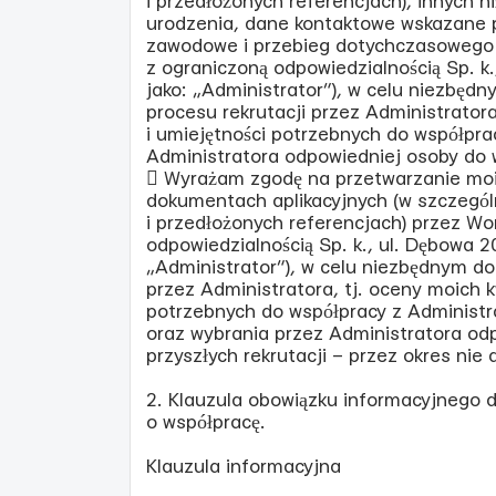
i przedłożonych referencjach), innych ni
urodzenia, dane kontaktowe wskazane pr
zawodowe i przebieg dotychczasowego z
z ograniczoną odpowiedzialnością Sp. k.
jako: „Administrator”), w celu niezbęd
procesu rekrutacji przez Administratora,
i umiejętności potrzebnych do współpr
Administratora odpowiedniej osoby do 
 Wyrażam zgodę na przetwarzanie mo
dokumentach aplikacyjnych (w szczegól
i przedłożonych referencjach) przez Wor
odpowiedzialnością Sp. k., ul. Dębowa 20
„Administrator”), w celu niezbędnym do 
przez Administratora, tj. oceny moich kw
potrzebnych do współpracy z Administr
oraz wybrania przez Administratora od
przyszłych rekrutacji – przez okres nie d
2. Klauzula obowiązku informacyjnego 
o współpracę.
Klauzula informacyjna