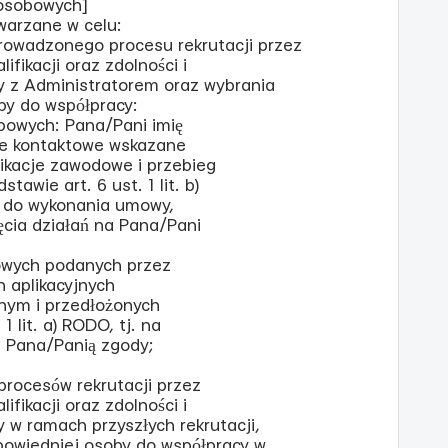
 osobowych]
warzane w celu:
 prowadzonego procesu rekrutacji przez
ifikacji oraz zdolności i
y z Administratorem oraz wybrania
by do współpracy:
bowych: Pana/Pani imię
ane kontaktowe wskazane
fikacje zawodowe i przebieg
awie art. 6 ust. 1 lit. b)
e do wykonania umowy,
jęcia działań na Pana/Pani
owych podanych przez
 aplikacyjnych
jnym i przedłożonych
1 lit. a) RODO, tj. na
z Pana/Panią zgody;
 procesów rekrutacji przez
ifikacji oraz zdolności i
 w ramach przyszłych rekrutacji,
powiedniej osoby do współpracy w