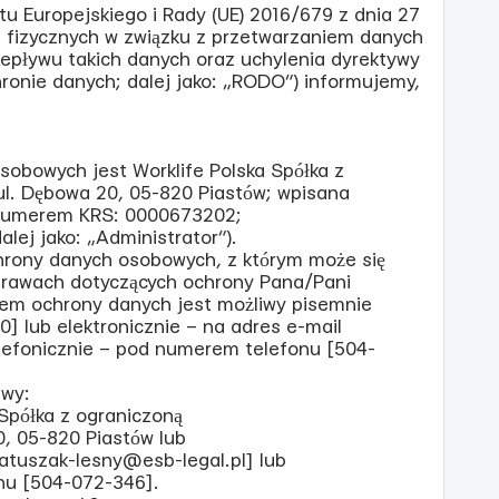
u Europejskiego i Rady (UE) 2016/679 z dnia 27
b fizycznych w związku z przetwarzaniem danych
epływu takich danych oraz uchylenia dyrektywy
ronie danych; dalej jako: „RODO”) informujemy,
sobowych jest Worklife Polska Spółka z
 ul. Dębowa 20, 05-820 Piastów; wpisana
 numerem KRS: 0000673202;
ej jako: „Administrator”).
chrony danych osobowych, z którym może się
prawach dotyczących ochrony Pana/Pani
rem ochrony danych jest możliwy pisemnie
] lub elektronicznie – na adres e-mail
elefonicznie – pod numerem telefonu [504-
iwy:
 Spółka z ograniczoną
0, 05-820 Piastów lub
.matuszak-lesny@esb-legal.pl] lub
onu [504-072-346].