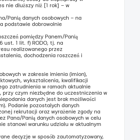
s nie dłuższy niż [1 rok] – w
ana/Panią danych osobowych – na
. na podstawie dobrowolnie
 roszczeń pomiędzy Panem/Panią
ust. 1 lit. f) RODO, tj. na
resu realizowanego przez
ustalenia, dochodzenia roszczeń i
bowych w zakresie imienia (imion),
towych, wykształcenia, kwalifikacji
go zatrudnienia w ramach aktualnie
e, przy czym niezbędne do uczestniczenia w
iepodania danych jest brak możliwości
ym). Podanie pozostałych danych
nej rekrutacji oraz wyrażenie zgody na
zez Pana/Panią danych osobowych w celu
 nie stanowi warunku udziału w aktualnym
wane decyzje w sposób zautomatyzowany,