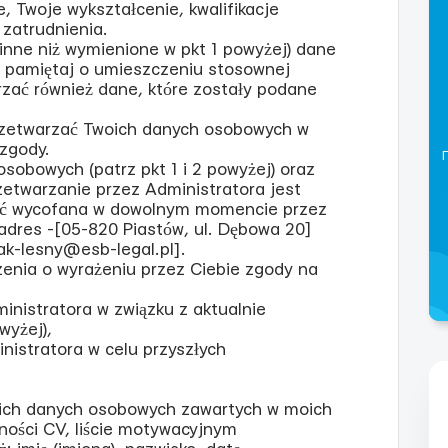
 Twoje wykształcenie, kwalifikacje
zatrudnienia.
(inne niż wymienione w pkt 1 powyżej) dane
 pamiętaj o umieszczeniu stosownej
rzać również dane, które zostały podane
przetwarzać Twoich danych osobowych w
 zgody.
sobowych (patrz pkt 1 i 2 powyżej) oraz
zetwarzanie przez Administratora jest
ać wycofana w dowolnym momencie przez
adres -[05-820 Piastów, ul. Dębowa 20]
ak-lesny@esb-legal.pl].
zenia o wyrażeniu przez Ciebie zgody na
nistratora w związku z aktualnie
wyżej),
istratora w celu przyszłych
ich danych osobowych zawartych w moich
ności CV, liście motywacyjnym