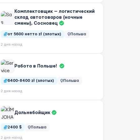
Комплектовщик — логистический
склад автотоваров (ночные
смены), Сосновец
от 5600 нетто zł (злотых)
Польша
2 дня назад
Работа в Польше!
6400-8400 zł (злотых)
Польша
2 дня назад
Дальнебойщик
2400 $
Польша
2 дня назад