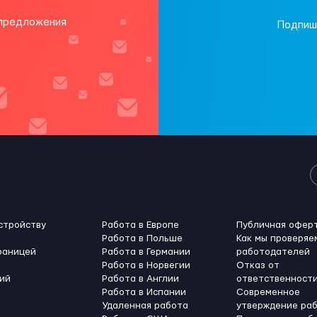
 предложения
Подпиш
стройству
Работа в Европе
Публичная офер
Работа в Польше
Как мы проверяе
раницей
Работа в Германии
работодателей
Работа в Норвегии
Отказ от
ий
Работа в Англии
ответственност
Работа в Испании
Современное
Удаленная работа
утверждение ра