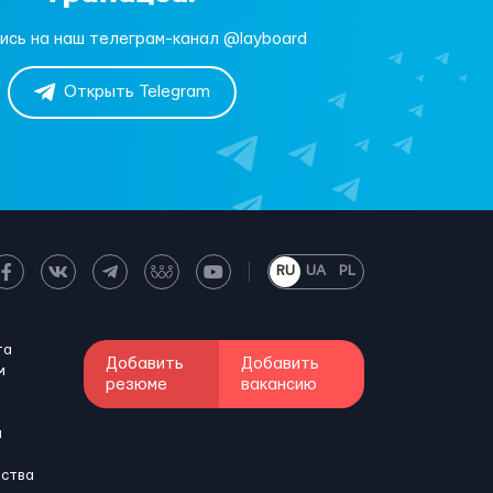
ись на наш телеграм-канал @layboard
Открыть Telegram
RU
UA
PL
та
Добавить
Добавить
м
резюме
вакансию
и
бства