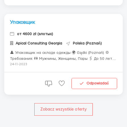
Упаковщик
от 4600 zł (злотых)
Apical Consulting Georgia
Polska (Poznań)
👤 Упаковщик на складе одежды 🌍 Gądki (Poznań) 💢
Требования: 👫 Мужчины, Женщины, Пары 🖇 До 50 лет
(старших кандидатов согласуем только с опытом) 👣
24-11-2023
Готовность к работе на ногах 💭Что предлагается? 📝
Umowa o pracę 💸 4100 brutto (премии 250 brutto premia
frekwencyjna) Зарплата до 10 числа ...
Odpowiadać
Zobacz wszystkie oferty