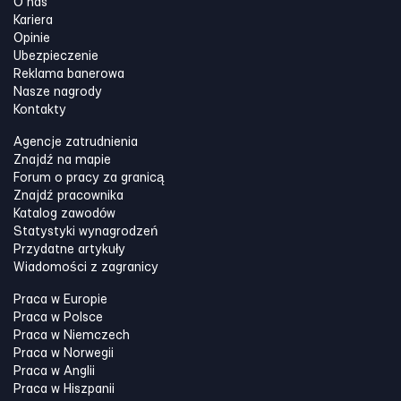
O nas
Kariera
Opinie
Ubezpieczenie
Reklama banerowa
Nasze nagrody
Kontakty
Agencje zatrudnienia
Znajdź na mapie
Forum o pracy za granicą
Znajdź pracownika
Katalog zawodów
Statystyki wynagrodzeń
Przydatne artykuły
Wiadomości z zagranicy
Praca w Europie
Praca w Polsce
Praca w Niemczech
Praca w Norwegii
Praca w Anglii
Praca w Hiszpanii