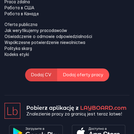
Praca zdalna
Работа в США
Работа в Канадe
Oferta publiczna
Jak weryfikujemy pracodawców
Oświadczenie o odmowie odpowiedzialności
Współczesne potwierdzenie niewolnictwa
Polityka skarg
Kodeks etyki
Dodaj CV
Dodaj oferty pracy
Pobierz aplikację z
LAYBOARD.com
Znalezienie pracy za granicą jest teraz łatwe!