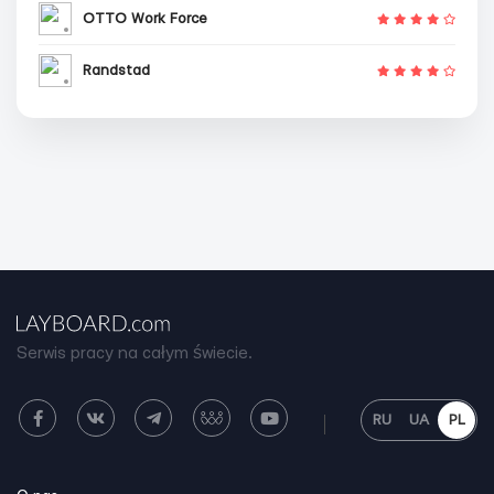
OTTO Work Force
Randstad
Serwis pracy na całym świecie.
RU
UA
PL