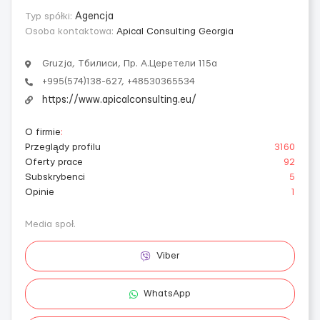
Typ spółki:
Agencja
Osoba kontaktowa:
Apical Consulting Georgia
Gruzja, Тбилиси, Пр. А.Церетели 115а
+995(574)138-627, +48530365534
https://www.apicalconsulting.eu/
O firmie
:
Przeglądy profilu
3160
Oferty prace
92
Subskrybenci
5
Opinie
1
Media społ.
Viber
WhatsApp