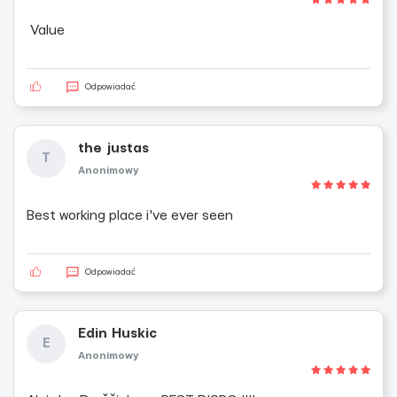
Value
Odpowiadać
the justas
T
Anonimowy
Best working place i've ever seen
Odpowiadać
Edin Huskic
E
Anonimowy