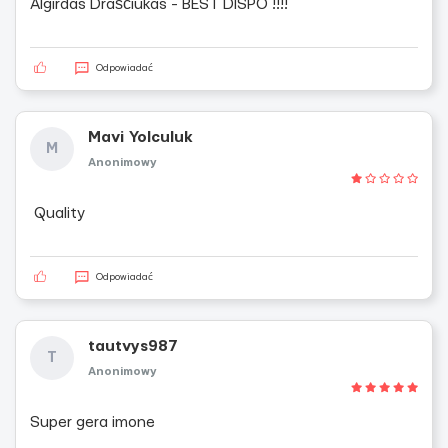
Algirdas Draščiukas - BEST DISPO !!!!
Odpowiadać
Mavi Yolculuk
M
Anonimowy
Quality
Odpowiadać
tautvys987
T
Anonimowy
Super gera imone