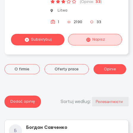
(Opinie:
33
)
Litwa
1
2190
33
Subskrybuj
Napisz
O firmie
Oferty prace
Opinie
Dodać opinię
Sortuj według:
Богдан Савченко
Б