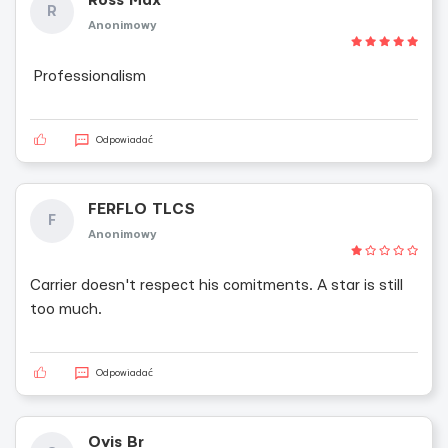
Ross Max
R
Anonimowy
Professionalism
Odpowiadać
FERFLO TLCS
F
Anonimowy
Carrier doesn't respect his comitments. A star is still
too much.
Odpowiadać
Ovis Br