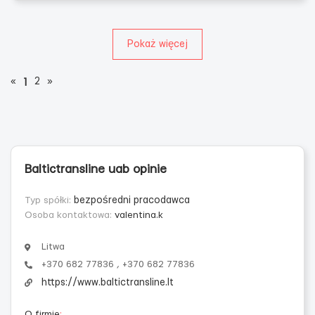
Pokaż więcej
«
2
»
1
Baltictransline uab opinie
Typ spółki:
bezpośredni pracodawca
Osoba kontaktowa:
valentina.k
Litwa
+370 682 77836 , +370 682 77836
https://www.baltictransline.lt
O firmie
: