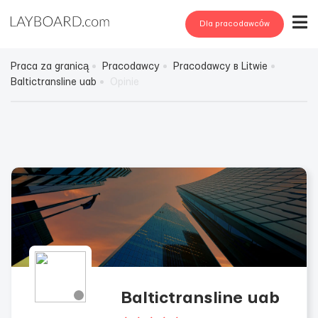
Dla pracodawców
Praca za granicą
Pracodawcy
Pracodawcy в Litwie
Baltictransline uab
Opinie
Baltictransline uab