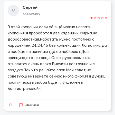
Сергей
С
Anonimowy
В этой компании,если её ещё можно назвать
компания,я проработал две каденции.Фирма не
добросовестная.Работать нужно постоянно с
нарушением,24,24,45 без компенсации.Логистика,да
я вообще не понимаю где ее набирают.Да в
принципе,это литовцы.Они к русскоязычным
относятся очень плохо.Высчиты постоянно и с
воздуха.Так что решайте сами.Мой совет,не
советую.В интернете сейчас много фирм.И я думаю,
практически в любой будет лучше,чем в
Балтиктранслайн.
Odpowiadać