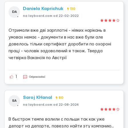
Daniela Kaprichuk
110
DA
na layboard.com od 22-02-2022
Отримали вже дві зарплатні - ніяких нарікань в
умовах немає - документи в нас вже були але
довелось тільки сертифікат доробити по охороні
праці - чоловік задоволений я також. Тверда
четвірка Вакансія по Австрії
1
Odpowiadać
Saroj KHanal
80
SA
na layboard.com od 22-08-2024
В быстром темпе валили с польши так как уже
депорт на депорте, повезло найти эту компанию..