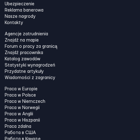
Ubezpieczenie
Reklama banerowa
Nasze nagrody
Kontakty
Agencje zatrudnienia
Znajdź na mapie
Forum o pracy za granicą
Znajdź pracownika
Katalog zawodów
Statystyki wynagrodzeń
Przydatne artykuły
Wiadomości z zagranicy
Praca w Europie
Praca w Polsce
Praca w Niemczech
Praca w Norwegii
Praca w Anglii
Praca w Hiszpanii
Praca zdalna
Работа в США
Работа в Канадe