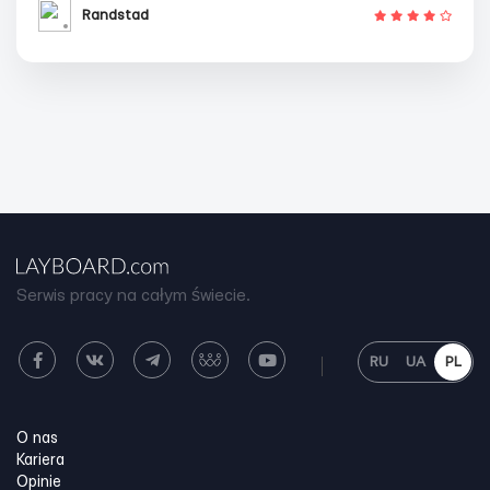
Randstad
Serwis pracy na całym świecie.
RU
UA
PL
O nas
Kariera
Opinie