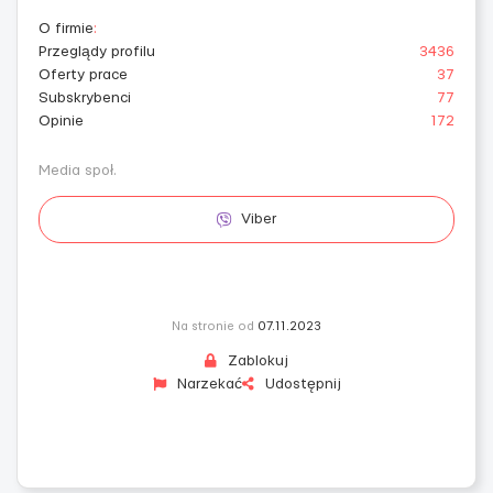
O firmie
:
Przeglądy profilu
3436
Oferty prace
37
Subskrybenci
77
Opinie
172
Media społ.
Viber
Na stronie od
07.11.2023
Zablokuj
Narzekać
Udostępnij