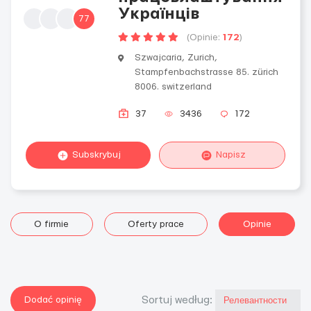
Українців
77
(Opinie:
172
)
Szwajcaria, Zurich,
Stampfenbachstrasse 85. zürich
8006. switzerland
37
3436
172
Subskrybuj
Napisz
O firmie
Oferty prace
Opinie
Dodać opinię
Sortuj według: