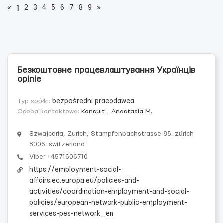
«
2
3
4
5
6
7
8
9
»
1
Безкоштовне працевлаштування Українців
opinie
Typ spółki:
bezpośredni pracodawca
Osoba kontaktowa:
Konsult - Anastasia M.
Szwajcaria, Zurich, Stampfenbachstrasse 85. zürich
8006. switzerland
Viber +4571606710
https://employment-social-
affairs.ec.europa.eu/policies-and-
activities/coordination-employment-and-social-
policies/european-network-public-employment-
services-pes-network_en