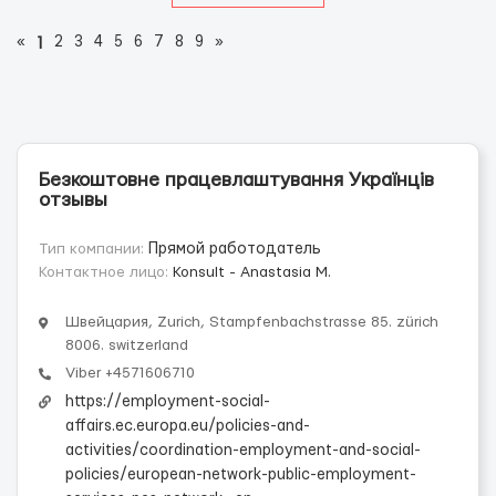
«
2
3
4
5
6
7
8
9
»
1
Безкоштовне працевлаштування Українців
отзывы
Тип компании:
Прямой работодатель
Контактное лицо:
Konsult - Anastasia M.
Швейцария, Zurich, Stampfenbachstrasse 85. zürich
8006. switzerland
Viber +4571606710
https://employment-social-
affairs.ec.europa.eu/policies-and-
activities/coordination-employment-and-social-
policies/european-network-public-employment-