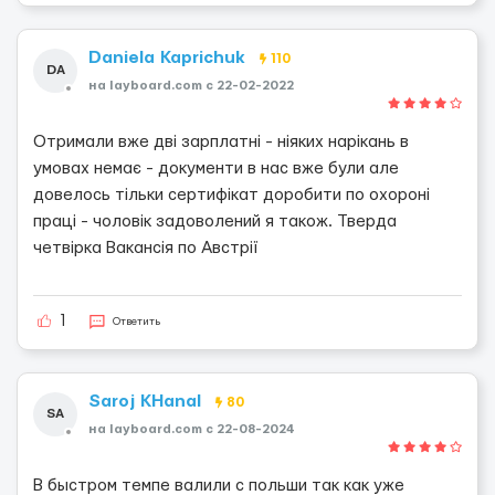
Daniela Kaprichuk
110
DA
на layboard.com c 22-02-2022
Отримали вже дві зарплатні - ніяких нарікань в
умовах немає - документи в нас вже були але
довелось тільки сертифікат доробити по охороні
праці - чоловік задоволений я також. Тверда
четвірка Вакансія по Австрії
1
Ответить
Saroj KHanal
80
SA
на layboard.com c 22-08-2024
В быстром темпе валили с польши так как уже