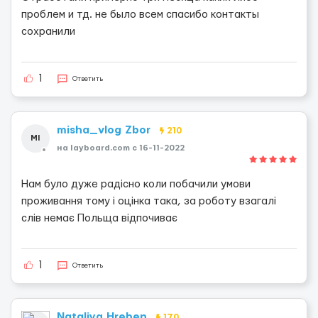
проблем и тд. не было всем спасибо контакты
сохранили
1
Ответить
misha_vlog Zbor
210
MI
на layboard.com c 16-11-2022
Нам було дуже радісно коли побачили умови
проживання тому і оцінка така, за роботу взагалі
слів немає Польща відпочиває
1
Ответить
Nataliya Hreben
170