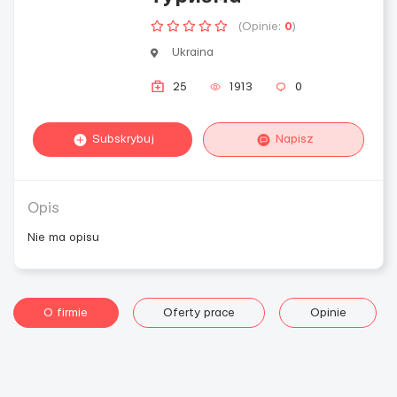
(Opinie:
0
)
Ukraina
25
1913
0
Subskrybuj
Napisz
Opis
Nie ma opisu
O firmie
Oferty prace
Opinie