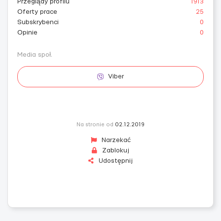
Przeglądy profilu
1913
Oferty prace
25
Subskrybenci
0
Opinie
0
Media społ.
Viber
Na stronie od
02.12.2019
Narzekać
Zablokuj
Udostępnij