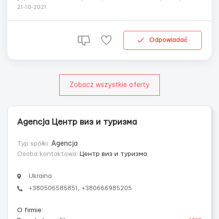
посадка саженцев (мужчины, женщины, семейные пары
21-10-2021
до 55 лет) Место работы: Marzecice (околица г. Нове
Място Любавске). Обязанности: - изготовление
рождественских украшений венки, мини елочки в
Odpowiadać
горшках ...
Zobacz wszystkie oferty
Agencja Центр виз и туризма
Typ spółki:
Agencja
Osoba kontaktowa:
Центр виз и туризма
Ukraina
+380506585851, +380666985205
O firmie
: