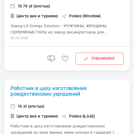
16.76 zł (злотых)
Центр виз и туризма
Polska (Wrocław)
Завод LG Energy Solution - МУЖЧИНЫ, ЖЕНЩИНЫ,
СЕМЕМЙНЫЕ ПАРЫ на завод аккумуляторов для
электромобилей BMW, JAGUAR, AUDI. Зарплата: 14.00
21-10-2021
зл/ч - 16.76 зл.ч. Раб день: 12 часов в две смены - есть
ночные (240-280 часов). Проживание бесплатное. Доезд
до работы оплачивается работодателем. Питание в
Odpowiadać
завод...
Работник в цеху изготовление
рождественских украшений
16 zł (злотых)
Центр виз и туризма
Polska (Łódź)
Работник в цеху изготовление рождественских
украшений из хвои (венки, мини елочки в горшках) /