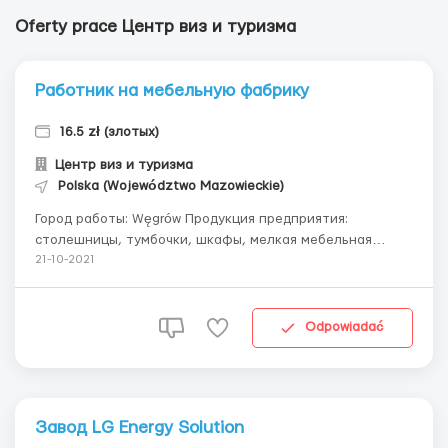
Oferty prace Центр виз и туризма
Работник на мебельную фабрику
16.5 zł (злотых)
Центр виз и туризма
Polska (Województwo Mazowieckie)
Город работы: Węgrów Продукция предприятия:
столешницы, тумбочки, шкафы, мелкая мебельная
продукция Простая мануальная работа без особых
21-10-2021
навыков и опыта Фабрика с современными машинами и
простыми рабочими процессами. На предприятии не
производится покраска и лакировка изделий, следо...
Odpowiadać
Завод LG Energy Solution