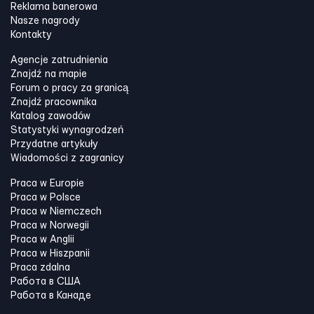
Reklama banerowa
Nasze nagrody
Kontakty
Agencje zatrudnienia
Znajdź na mapie
Forum o pracy za granicą
Znajdź pracownika
Katalog zawodów
Statystyki wynagrodzeń
Przydatne artykuły
Wiadomości z zagranicy
Praca w Europie
Praca w Polsce
Praca w Niemczech
Praca w Norwegii
Praca w Anglii
Praca w Hiszpanii
Praca zdalna
Работа в США
Работа в Канадe