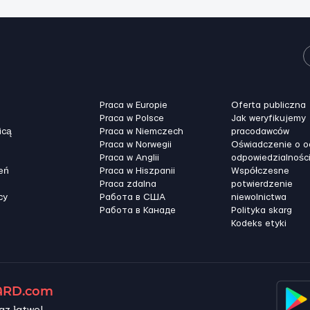
Praca w Europie
Oferta publiczna
Praca w Polsce
Jak weryfikujemy
icą
Praca w Niemczech
pracodawców
Praca w Norwegii
Oświadczenie o 
Praca w Anglii
odpowiedzialnośc
eń
Praca w Hiszpanii
Współczesne
Praca zdalna
potwierdzenie
cy
Работа в США
niewolnictwa
Работа в Канадe
Polityka skarg
Kodeks etyki
RD.com