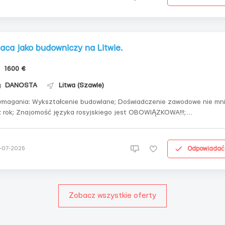
raca jako budowniczy na Litwie.
1600 €
DANOSTA
Litwa (Szawle)
kształcenie budowlane; Doświadczenie zawodowe nie mniej
języka rosyjskiego jest OBOWIĄZKOWA!!!;
ialność; Wiek do 60 lat; Wytrzymałość; Komunikatywność. Gdzie
raca na budowach; Możliwe delegacje do
Szwecji/Niemiec/Islandii Warunki p...
Odpowiadać
-07-2026
Zobacz wszystkie oferty