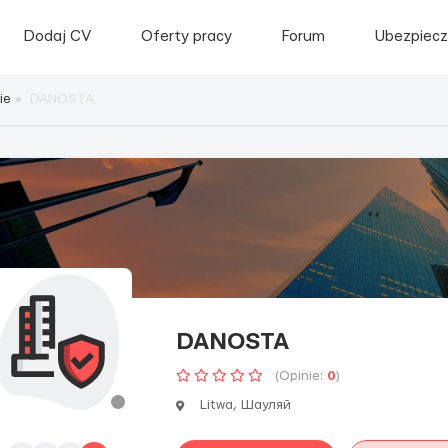
Dodaj CV
Oferty pracy
Forum
Ubezpiecz
ie
DANOSTA
DANOSTA
(Opinie:
0
)
Litwa, Шауляй