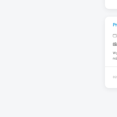
P
Wymagania: Wy
niż rok; Znajomość 
Odpowiedz
pracować? P
02