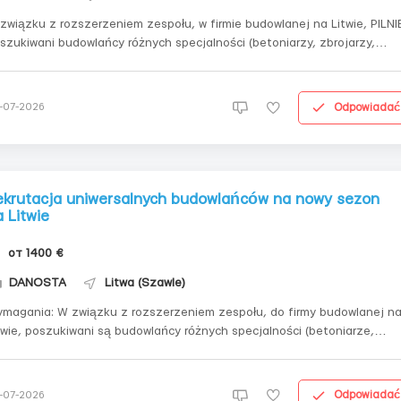
związku z rozszerzeniem zespołu, w firmie budowlanej na Litwie, PILNIE
szukiwani budowlańcy różnych specjalności (betoniarzy, zbrojarzy,
rarzy, elektryków itp.)Wymagania wobec kandydatów:- posiadanie
kształcenia budowlanego (dyplom, certyfikat);- doświadczenie zawod
 najmniej 1 rok;- o...
Odpowiadać
-07-2026
ekrutacja uniwersalnych budowlańców na nowy sezon
 Litwie
от 1400 €
DANOSTA
Litwa (Szawle)
związku z rozszerzeniem zespołu, do firmy budowlanej na
twie, poszukiwani są budowlańcy różnych specjalności (betoniarze,
arze, murarze, elektrycy itp.) Wymagania dla kandydatów: -posiadanie
ształcenia budowlanego (dyplom, certyfikat); -doświadczenie zawodowe
naj...
Odpowiadać
-07-2026