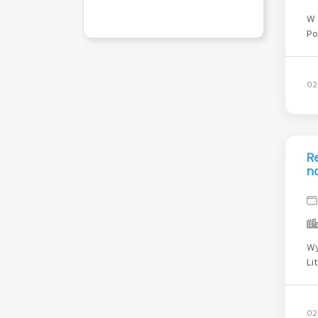
W 
Po
mu
wy
co
02
R
na
Wymagania: W 
Li
zbroj
wyk
co 
02