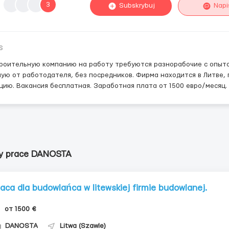
3
Subskrybuj
Napi
s
роительную компанию на работу требуются разнорабочие с опыто
ую от работодателя, без посредников. Фирма находится в Литве, 
ию. Вакансия бесплатная. Заработная плата от 1500 евро/месяц. 
ty prace DANOSTA
raca dla budowlańca w litewskiej firmie budowlanej.
от 1500 €
DANOSTA
Litwa (Szawle)