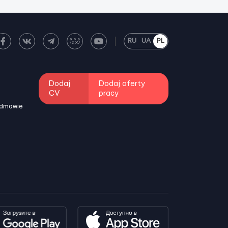
RU
UA
PL
Dodaj
Dodaj oferty
CV
pracy
odmowie
i