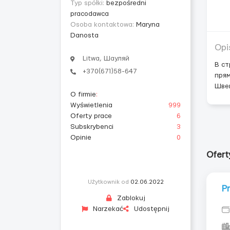
Typ spółki:
bezpośredni
pracodawca
Osoba kontaktowa:
Maryna
Danosta
Opi
Litwa, Шауляй
В ст
+370(671)58-647
прям
Швец
O firmie
:
Wyświetlenia
999
Oferty prace
6
Subskrybenci
3
Opinie
0
Ofer
Użytkownik od
02.06.2022
P
Zablokuj
Narzekać
Udostępnij