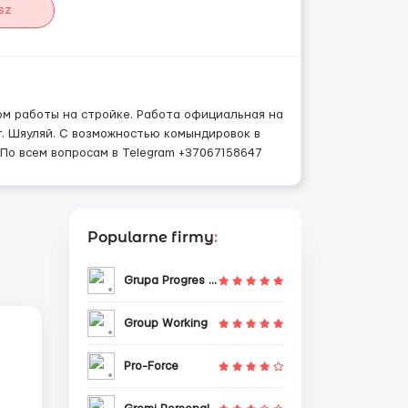
sz
м работы на стройке. Работа официальная на
г. Шяуляй. С возможностью комындировок в
По всем вопросам в Telegram +37067158647
Popularne firmy
:
Grupa Progres Sp. z o.o.
Group Working
Pro-Force