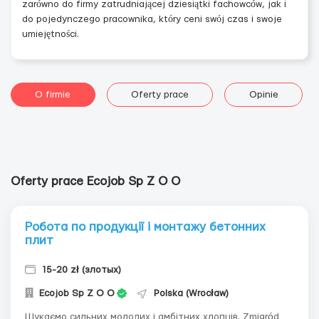
zarówno do firmy zatrudniającej dziesiątki fachowców, jak i
do pojedynczego pracownika, który ceni swój czas i swoje
umiejętności.
O firmie
Oferty prace
Opinie
Oferty prace Ecojob Sp Z O O
Робота по продукції і монтажу бетонних
плит
15-20 zł (злотых)
Ecojob Sp Z O O
Polska (Wrocław)
Шукаємо сильних молодих і амбітних хлопців. Zmigród