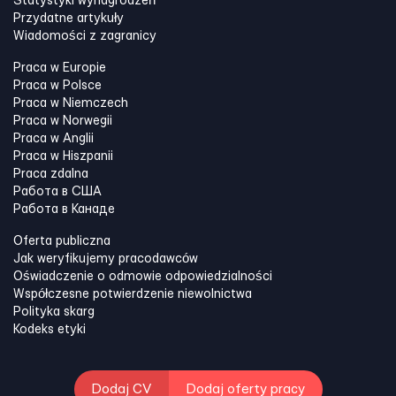
Statystyki wynagrodzeń
Przydatne artykuły
Wiadomości z zagranicy
Praca w Europie
Praca w Polsce
Praca w Niemczech
Praca w Norwegii
Praca w Anglii
Praca w Hiszpanii
Praca zdalna
Работа в США
Работа в Канадe
Oferta publiczna
Jak weryfikujemy pracodawców
Oświadczenie o odmowie odpowiedzialności
Współczesne potwierdzenie niewolnictwa
Polityka skarg
Kodeks etyki
Dodaj CV
Dodaj oferty pracy