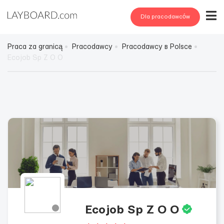
Dla pracodawców
Praca za granicą
Pracodawcy
Pracodawcy в Polsce
Ecojob Sp Z O O
Ecojob Sp Z O O