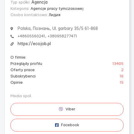
Typ spółki:
Agencja
Kategoria:
Agencje pracy tymczasowej
Osoba kontaktowa:
Лидия
Polska, Познань, Ul. garbary 35/5 61-868
+48605560241, +380958277471
https://ecojob.pl
O firmie
:
Przeglądy profilu
13405
Oferty prace
2
Subskrybenci
16
Opinie
15
Media społ.
Viber
Facebook