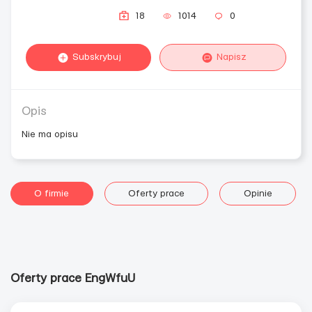
18
1014
0
Subskrybuj
Napisz
Opis
Nie ma opisu
O firmie
Oferty prace
Opinie
Oferty prace EngWfuU