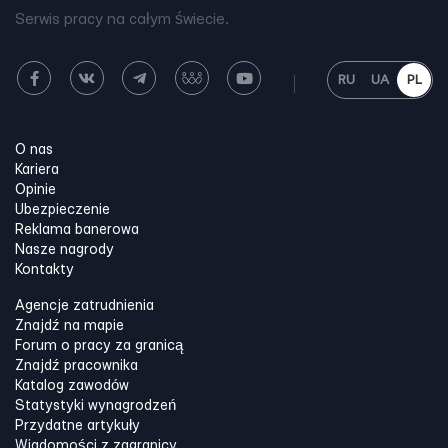
Serwis pracy na całym świecie.
RU
UA
PL
O nas
Kariera
Opinie
Ubezpieczenie
Reklama banerowa
Nasze nagrody
Kontakty
Agencje zatrudnienia
Znajdź na mapie
Forum o pracy za granicą
Znajdź pracownika
Katalog zawodów
Statystyki wynagrodzeń
Przydatne artykuły
Wiadomości z zagranicy