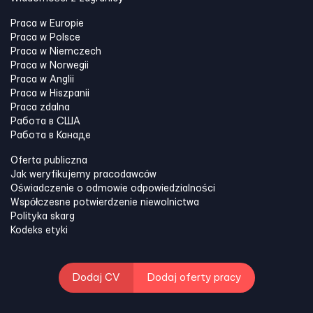
Praca w Europie
Praca w Polsce
Praca w Niemczech
Praca w Norwegii
Praca w Anglii
Praca w Hiszpanii
Praca zdalna
Работа в США
Работа в Канадe
Oferta publiczna
Jak weryfikujemy pracodawców
Oświadczenie o odmowie odpowiedzialności
Współczesne potwierdzenie niewolnictwa
Polityka skarg
Kodeks etyki
Dodaj CV
Dodaj oferty pracy