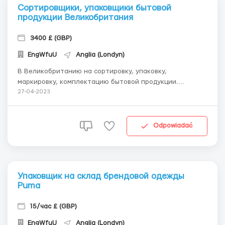
Сортировщики, упаковщики бытовой
продукции Великобритания
3400 £ (GBP)
EngWfuU
Anglia (Londyn)
В Великобританию на сортировку, упаковку,
маркировку, комплектацию бытовой продукции.
Требования: бесконфликтность, пунктуальность,
27-04-2023
ответственный подход к работе. Номер для связи с
представителем в WhatsApp +447442759997(Анастасия)
Телеграм @anastasiii34 (Анастасия) Наши гарантии: ...
Odpowiadać
Упаковщик на склад брендовой одежды
Puma
15/час £ (GBP)
EngWfuU
Anglia (Londyn)