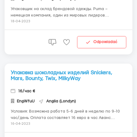
Упаковщик на склад брендовой одежды. Puma –
немецкая компания, один из мировых лидеров
производства спортивных товаров. Основанная в 1924
18-04-2023
году, специализируется на выпуске спортивной обуви,
одежды, инвентаря и парфюмерии под торговой маркой
Puma. Кратко об основном Заработная пл...
Odpowiadać
Упаковка шоколадных изделий Snickers,
Mars, Bounty, Twix, MilkyWay
16/час €
EngWfuU
Anglia (Londyn)
Условия: Возможна работа 5-6 дней в неделю по 9-10
час/день Оплата составляет 16 евро в час Аванс
возможен после 2-х недель работы Зарплаты
16-04-2023
выплачивается два раза в месяц. Работа находится в
пешей доступности 10 минут ходьбы до работы.