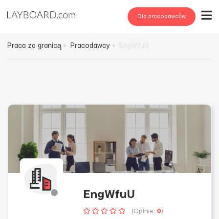
Dla pracodawców
Praca za granicą
Pracodawcy
EngWfuU
EngWfuU
(Opinie:
0
)