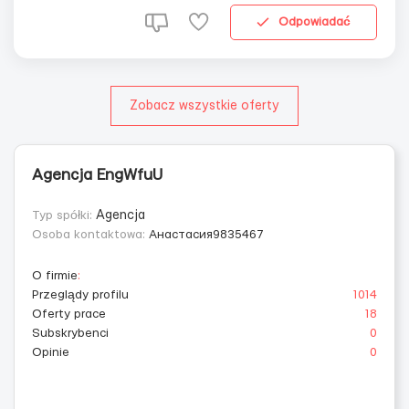
Питание предоставляется бесплатно — 1 раз в...
Odpowiadać
Zobacz wszystkie oferty
Agencja EngWfuU
Typ spółki:
Agencja
Osoba kontaktowa:
Анастасия9835467
O firmie
:
Przeglądy profilu
1014
Oferty prace
18
Subskrybenci
0
Opinie
0