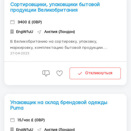
Сортировщики, упаковщики бытовой
продукции Великобритания
3400 £ (GBP)
EngWfuU
Англия (Лондон)
В Великобританию на сортировку, упаковку,
маркировку, комплектацию бытовой продукции.
Требования: бесконфликтность, пунктуальность,
27-04-2023
ответственный подход к работе. Номер для связи с
представителем в WhatsApp +447442759997(Анастасия)
Телеграм @anastasiii34 (Анастасия) Наши гарантии: ...
Откликнуться
Упаковщик на склад брендовой одежды
Puma
15/час £ (GBP)
EngWfuU
Англия (Лондон)