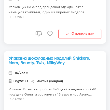
Упаковщик на склад брендовой одежды. Puma –
немецкая компания, один из мировых лидеров
производства спортивных товаров. Основанная в 1924
18-04-2023
году, специализируется на выпуске спортивной обуви,
одежды, инвентаря и парфюмерии под торговой маркой
Puma. Кратко об основном Заработная пл...
Откликнуться
Упаковка шоколадных изделий Snickers,
Mars, Bounty, Twix, MilkyWay
16/час €
EngWfuU
Англия (Лондон)
Условия: Возможна работа 5-6 дней в неделю по 9-10
час/день Оплата составляет 16 евро в час Аванс
возможен после 2-х недель работы Зарплаты
16-04-2023
выплачивается два раза в месяц. Работа находится в
пешей доступности 10 минут ходьбы до работы.