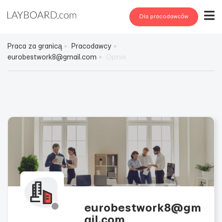
Dla pracodawców
Praca za granicą
Pracodawcy
eurobestwork8@gmail.com
Opinie
eurobestwork8@gm
ail.com