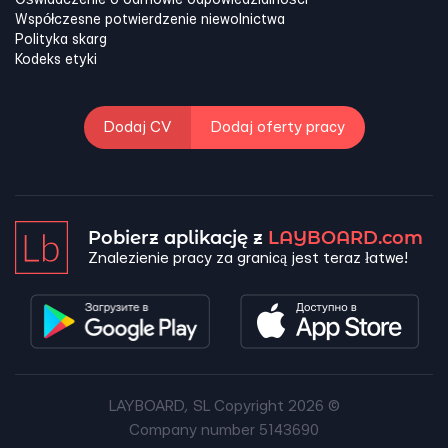
Oświadczenie o odmowie odpowiedzialności
Współczesne potwierdzenie niewolnictwa
Polityka skarg
Kodeks etyki
Dodaj CV
Dodaj oferty pracy
Pobierz aplikację z
LAYBOARD.com
Znalezienie pracy za granicą jest teraz łatwe!
LAYBOARD, SL Copyright 2026 ©
Company number 5143690