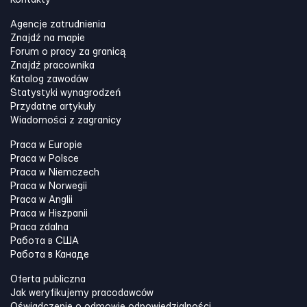
Kontakty
Agencje zatrudnienia
Znajdź na mapie
Forum o pracy za granicą
Znajdź pracownika
Katalog zawodów
Statystyki wynagrodzeń
Przydatne artykuły
Wiadomości z zagranicy
Praca w Europie
Praca w Polsce
Praca w Niemczech
Praca w Norwegii
Praca w Anglii
Praca w Hiszpanii
Praca zdalna
Работа в США
Работа в Канадe
Oferta publiczna
Jak weryfikujemy pracodawców