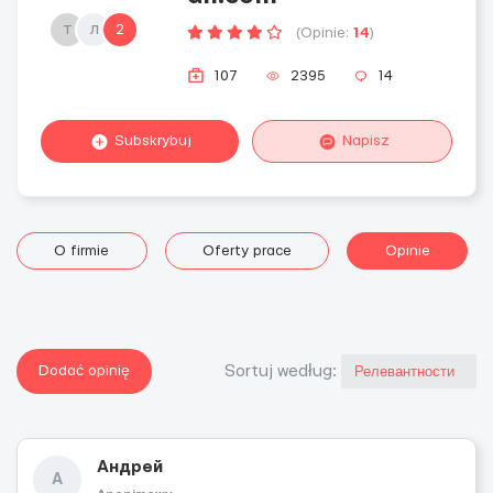
т
л
2
(Opinie:
14
)
107
2395
14
Subskrybuj
Napisz
O firmie
Oferty prace
Opinie
Dodać opinię
Sortuj według:
Андрей
А