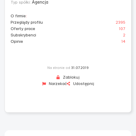
Typ spółki:
Agencja
O firmie
:
Przeglądy profilu
2395
Oferty prace
107
Subskrybenci
2
Opinie
14
Na stronie od
31.07.2019
Zablokuj
Narzekać
Udostępnij