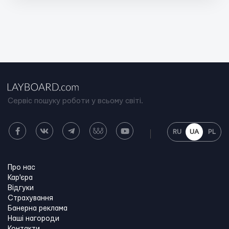
Сервіс пошуку роботи у всьому світі.
RU
UA
PL
Про нас
Кар'єра
Відгуки
Страхування
Банерна реклама
Наші нагороди