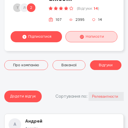
т
л
2
(Відгуки:
14
)
107
2395
14
Підписатися
Написати
Про компанію
Вакансії
Відгуки
Додати відгук
Сортування по:
Андрей
А