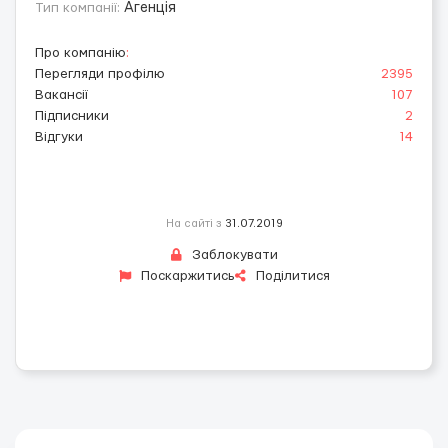
Тип компанії:
Агенція
Про компанію
:
Перегляди профілю
2395
Вакансії
107
Підписники
2
Відгуки
14
На сайті з
31.07.2019
Заблокувати
Поскаржитись
Поділитися