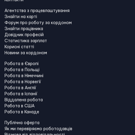
Контакти
Агентства з працевлаштування
Знайти на карті
Форум про роботу за кордоном
Знайти працівника
Довідник професій
Статистика зарплат
Корисні статті
Новини за кордоном
Робота в Європі
Робота в Польщі
Робота в Німеччині
Робота в Норвегії
Робота в Англії
Робота в Іспанії
Віддалена робота
Работа в США
Работа в Канадe
Публічна оферта
Як ми перевіряємо роботодавців