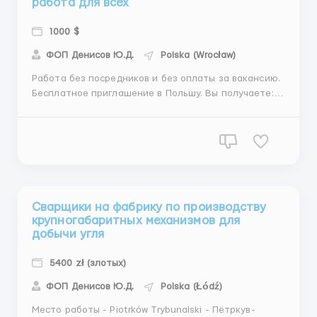
работа для всех
1000 $
ФОП Денисов Ю.Д.
Polska (Wrocław)
Работа без посредников и без оплаты за вакансию.
Бесплатное приглашение в Польшу. Вы получаете: -
легальную работу в Польше - бесплатное жилье
возле работы - зарплата от 11 до 19 зл/час нетто
(зависит от квалификаций) - возможность работать
по 10-12 и более часов - бесплатная рабочая одежда
и ...
Сварщики на фабрику по производству
крупногабаритных механизмов для
добычи угля
5400 zł (злотых)
ФОП Денисов Ю.Д.
Polska (Łódź)
Место работы - Piotrków Trybunalski - Пётркув-