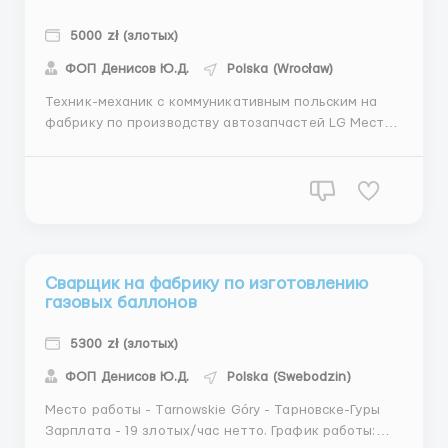
5000 zł (злотых)
ФОП Денисов Ю.Д.
Polska (Wrocław)
Техник-механик с коммуникативным польским на
фабрику по производству автозапчастей LG Место
работы - Biskupice Podgórne (15 км от Вроцлава)
Зарплата: 16,50 злотых/час нетто Если ты студент
до 26 лет - 18,88 злотых/час нетто за PIT-0
(наличие студенческого обязательно). График...
Сварщик на фабрику по изготовлению
газовых баллонов
5300 zł (злотых)
ФОП Денисов Ю.Д.
Polska (Swebodzin)
Место работы - Tarnowskie Góry - Тарновске-Гуры
Зарплата - 19 злотых/час нетто. График работы: