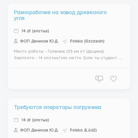
Разнорабочие на завод древесного
угля
14 zł (злотых)
ФОП Денисов Ю.Д.
Polska (Szczecin)
Место работы - Голенюв (35 км от Щецина).
Зарплата - 14 злотых/час нетто. Если ты студент до
26 лет- 16,20 зл/час для мужчины и (наличие
студенческого обязательно). График работы: 2
смены, понедельник-пятница по 12 часов в день.
Мин. 240 часов/месяц. Обязанности: Работа на
фабрике по ...
Требуются операторы погрузчика
14 zł (злотых)
ФОП Денисов Ю.Д.
Polska (Łódź)