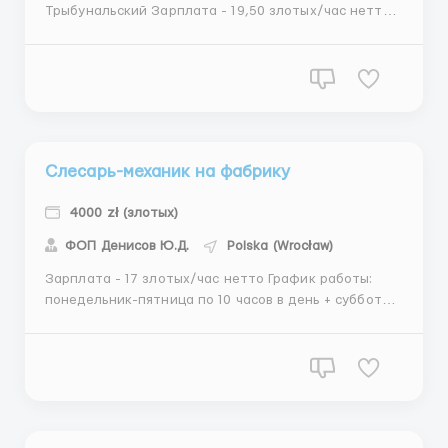
Трыбунальский Зарплата - 19,50 злотых/час нетто.
Около 4480-5460 злотых в месяц/нетто. Рабочий
график: понедельник-пятница по 10-12 часов в день
6.00-18.00 или 10.00-22.00 (2 смены) + субботы по 8
часов 6.00-14.00. Около 280 часов/месяц. ...
Слесарь-механик на фабрику
4000 zł (злотых)
ФОП Денисов Ю.Д.
Polska (Wrocław)
Зарплата - 17 злотых/час нетто График работы:
понедельник-пятница по 10 часов в день + суббота
по 6-8 часов. Мин 230 часов/месяц. (4000) В период
обучения (1 месяц) около 200-210 часов.
Обязанности: Производство связанное с
изготовлением и монтажом металлоконструкций,
ремонтно-монтажные ...