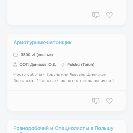
понедельник-пятница 6.00-18.00 по 12 часов в день +
суббота 6.00-14.00 по 8 часов. Мин 280 часов в
месяц. Обязанности: - сварка устройств,
работающих под давлением, - исследование шв...
Арматурщик-бетонщик
3800 zł (злотых)
ФОП Денисов Ю.Д.
Polska (Toruń)
Место работы - Торунь или Львовек Шленский
Зарплата - 14 злотых/час нетто + повышения на 15
злотых/час нетто (при возврате по воеводскому
приглашению). Около 3000-3800 зл/месяц. Если ты
студент до 26 лет - 16,20 злотых/час нетто за PIT-0
(наличие студенческого обязательно). График
работы: п...
Разнорабочий и Специалисты в Польшу