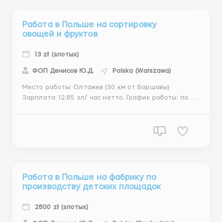
Работа в Польше на сортировку
овощей и фруктов
13 zł (злотых)
ФОП Денисов Ю.Д.
Polska (Warszawa)
Место работы: Олтажев (30 км от Варшавы)
Зарплата: 12.85 зл/ час нетто. График работы: по 10
часов 7 дней в неделю (выходные устанавливаются
по графику). Есть 30 минутный обеденный
оплачиваемый перерыв. На данный момент только
одна смена с 7-8 утра до 17-18 вечера + возможные
надчасы при загру...
Работа в Польше на фабрику по
производству детских площадок
2800 zł (злотых)