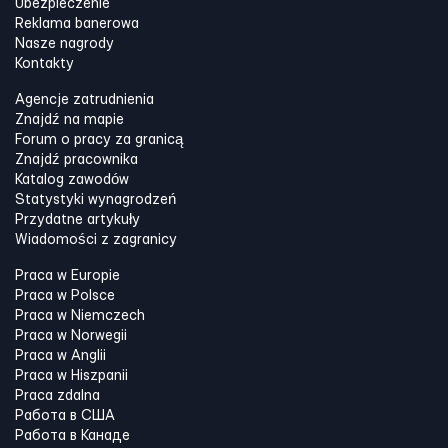
Ubezpieczenie
Reklama banerowa
Nasze nagrody
Kontakty
Agencje zatrudnienia
Znajdź na mapie
Forum o pracy za granicą
Znajdź pracownika
Katalog zawodów
Statystyki wynagrodzeń
Przydatne artykuły
Wiadomości z zagranicy
Praca w Europie
Praca w Polsce
Praca w Niemczech
Praca w Norwegii
Praca w Anglii
Praca w Hiszpanii
Praca zdalna
Работа в США
Работа в Канадe