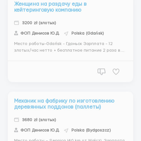
Женщина на раздачу еды в
кейтеринговую компанию
3200 zł (злотых)
ФОП Денисов Ю.Д.
Polska (Gdańsk)
Место работы-Gdańsk - Гданьск Зарплата - 12
злотых/час нетто + бесплатное питание 2 раза в
день Если ты студент до 26 лет - 14,20 злотых/час
нетто за PIT-0 (наличие студенческого обязательно)
График работы: понедельник-воскресенье по 8-12
часов (выходные по графику). Мин. 230 часов/месяц
(...
Механик на фабрику по изготовлению
деревянных поддонов (паллеты)
3680 zł (злотых)
ФОП Денисов Ю.Д.
Polska (Bydgoszcz)
Место работы – Sennica (40 km от Wałcz). Зарплата