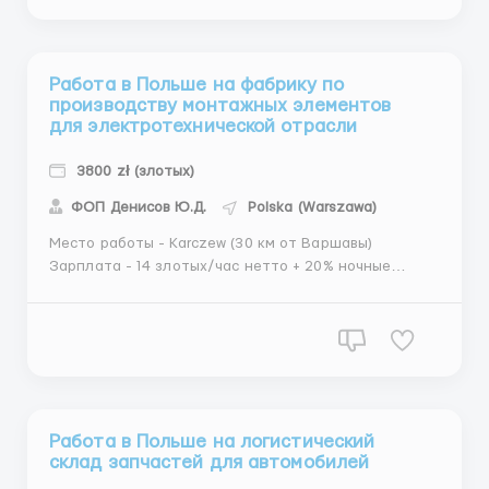
(Если Вы...
Работа в Польше на фабрику по
производству монтажных элементов
для электротехнической отрасли
3800 zł (злотых)
ФОП Денисов Ю.Д.
Polska (Warszawa)
Место работы - Karczew (30 км от Варшавы)
Зарплата - 14 злотых/час нетто + 20% ночные
смены (19:00-7:00) Если ты студент до 26 лет - 16,20
злотых/час нетто за PIT-0 (наличие студенческого
обязательно)+ 20% ночные смены (19.00-7.00).
Рабочий график: понедельник-пятница по 10-12
часов. Мин. 2...
Работа в Польше на логистический
склад запчастей для автомобилей