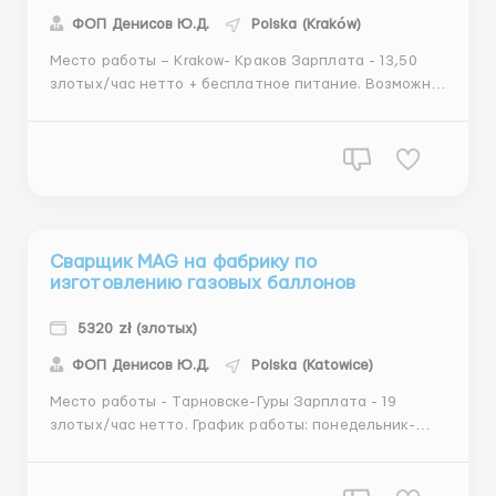
ФОП Денисов Ю.Д.
Polska (Kraków)
Место работы – Krakow- Краков Зарплата - 13,50
злотых/час нетто + бесплатное питание. Возможны
премии. Мин. 3400 злотых/месяц нетто. График
работы: эластичные часы работы, 3 смены: на 4.00,
9.00 или 13.00 по 10-12 часов в день. 7 дней в неделю
с понедельника по воскресенье (выходные устана...
Сварщик MAG на фабрику по
изготовлению газовых баллонов
5320 zł (злотых)
ФОП Денисов Ю.Д.
Polska (Katowice)
Место работы - Тарновске-Гуры Зарплата - 19
злотых/час нетто. График работы: понедельник-
пятница 6.00-18.00 по 12 часов в день + суббота
6.00-14.00 по 8 часов. Мин 280 часов в месяц. (5320)
Обязанности: - сварка устройств, работающих под