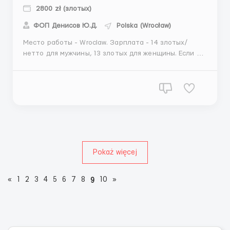
2800 zł (злотых)
ФОП Денисов Ю.Д.
Polska (Wrocław)
Место работы - Wroclaw. Зарплата - 14 злотых/
нетто для мужчины, 13 злотых для женщины. Если ты
студент до 26 лет- 16,20 зл/час для мужчины и 15,20
зл/час для женщины (наличие студенческого
обязательно). Рабочий график: 3 смены,
понедельник 00:00 – 8:00, вторник- пятница 23:00-
7:00, су...
Pokaż więcej
«
1
2
3
4
5
6
7
8
10
»
9