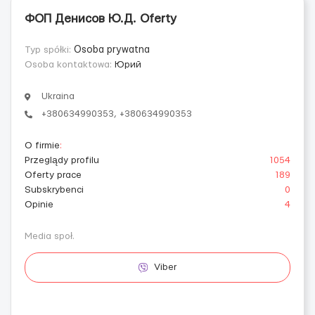
ФОП Денисов Ю.Д. Oferty
Typ spółki:
Osoba prywatna
Osoba kontaktowa:
Юрий
Ukraina
+380634990353, +380634990353
O firmie
:
Przeglądy profilu
1054
Oferty prace
189
Subskrybenci
0
Opinie
4
Media społ.
Viber