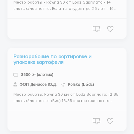
Место работы - Równa 30 от Lódz Зарплата - 14
злотых/час нетто. Если ты студент до 26 лет - 16
злотых/час нетто за PIT-0 (наличие студенческого
обязательно). График работы: понедельник-суббота
8:00-20.00 по 10-12 часов в день . Мин 250-270 часов
Обязанности: - обслуживан...
Разнорабочие по сортировке и
упаковке картофеля
3500 zł (злотых)
ФОП Денисов Ю.Д.
Polska (Łódź)
Место работы: Równa 30 км от Lódź Зарплата: 12,85
злотых\час нетто (Био) 13,35 злотых\час нетто
(Виза) График работы: 10-14 часов в день, в месяц
250-270 часов Обязанности: Обслуживание
линии,контроль качества,сортировка и упаковка
картофеля. *на предприятии запрещено по...