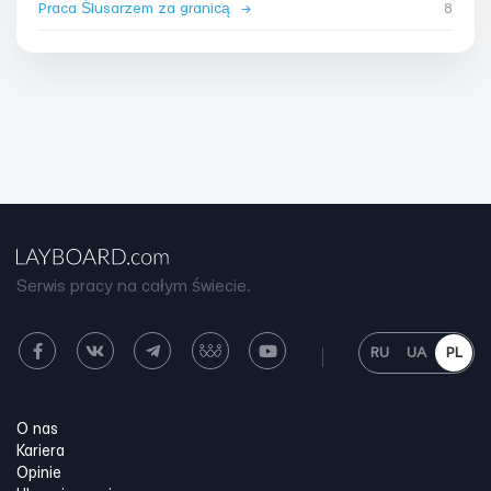
Praca Ślusarzem za granicą
→
8
Serwis pracy na całym świecie.
RU
UA
PL
O nas
Kariera
Opinie