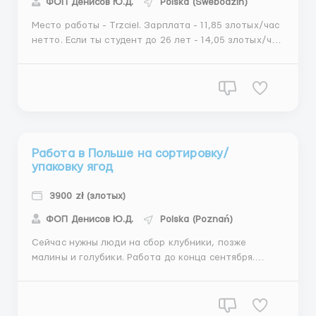
ФОП Денисов Ю.Д.
Polska (Swebodzin)
Место работы - Trzciel. Зарплата - 11,85 злотых/час
нетто. Если ты студент до 26 лет - 14,05 злотых/час
нетто за PIT-0 (наличие студенческого
обязательно). Рабочий график: понедельник-
пятница 6:00-17:00 по 8-12 часов в день. Для
старательных сотрудников есть возможность
работать сверхур...
Работа в Польше на сортировку/
упаковку ягод
3900 zł (злотых)
ФОП Денисов Ю.Д.
Polska (Poznań)
Сейчас нужны люди на сбор клубники, позже
малины и голубики. Работа до конца сентября.
Позже есть возможность перевода на постоянную
работу на предприятие. Место работы: Вольштин
(70 км от Познани) Зарплата: 13 злотых/час нетто