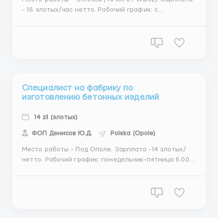
- 16 злотых/час нетто. Рабочий график: с
понедельника по пятницу по 10 часов в день +
субботы 6-8 часов. Мин. 230 часов в месяц. (3680)
Обязанности для мужчин: -смазка машин; -сварка
мелких деталей; -замена поршня; -другие операции
по ...
Специалист на фабрику по
изготовлению бетонных изделий
14 zł (злотых)
ФОП Денисов Ю.Д.
Polska (Opole)
Место работы - Под Ополе. Зарплата -14 злотых/
нетто. Рабочий график: понедельник-пятница 6.00-
17.00/19.00 по 10-11 часов + субботы по 8 часов.
Обязанности: - выполнение мануальной работы
(шпаклевка лотков, колодцев и т.д.), - изготовление
бетонных изделий (заливка бетона). Требован...