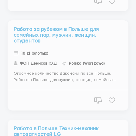
давлением, - исследование швов рентгенографиче...
Работа за рубежом в Польше для
семейных пар, мужчин, женщин,
студентов
18 zł (злотых)
ФОП Денисов Ю.Д.
Polska (Warszawa)
Огромное количество Вакансий по все Польше.
Работа в Польше для мужчин, женщин, семейных
пар, студентов. Предлагаем работу для любых
граждан и различных стран без исключения.
Бесплатные вакансии по приглашению, виза, био,
карта побыта. Работа для мужчин, женщин,
студентов, семейных пар, ...
Работа в Польше Техник-механик
автозапчастей LG