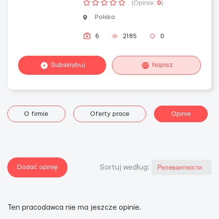
(Opinie:
0
)
Polska
6
2185
0
Subskrybuj
Napisz
O firmie
Oferty prace
Opinie
Dodać opinię
Sortuj według:
Ten pracodawca nie ma jeszcze opinie.