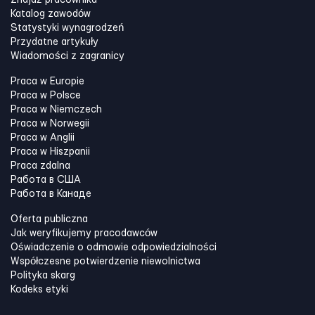
Znajdź pracownika
Katalog zawodów
Statystyki wynagrodzeń
Przydatne artykuły
Wiadomości z zagranicy
Praca w Europie
Praca w Polsce
Praca w Niemczech
Praca w Norwegii
Praca w Anglii
Praca w Hiszpanii
Praca zdalna
Работа в США
Работа в Канадe
Oferta publiczna
Jak weryfikujemy pracodawców
Oświadczenie o odmowie odpowiedzialności
Współczesne potwierdzenie niewolnictwa
Polityka skarg
Kodeks etyki