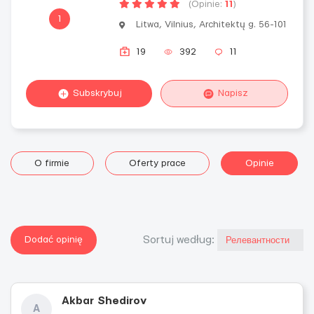
(Opinie:
11
)
1
Litwa, Vilnius, Architektų g. 56-101
19
392
11
Subskrybuj
Napisz
O firmie
Oferty prace
Opinie
Dodać opinię
Sortuj według:
Akbar Shedirov
A