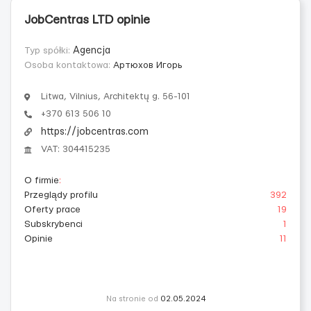
JobCentras LTD opinie
Typ spółki:
Agencja
Osoba kontaktowa:
Артюхов Игорь
Litwa, Vilnius, Architektų g. 56-101
+370 613 506 10
https://jobcentras.com
VAT: 304415235
O firmie
:
Przeglądy profilu
392
Oferty prace
19
Subskrybenci
1
Opinie
11
Na stronie od
02.05.2024