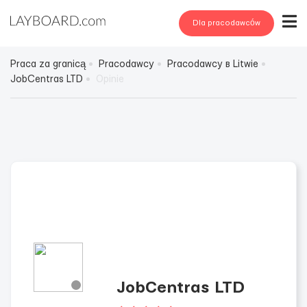
Dla pracodawców
Praca za granicą
Pracodawcy
Pracodawcy в Litwie
JobCentras LTD
Opinie
JobCentras LTD