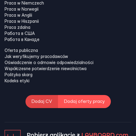
Praca w Niemczech
Praca w Norwegii
Praca w Anglii
Praca w Hiszpanii
Praca zdalna
Работа в США
Работа в Канадe
Oferta publiczna
Jak weryfikujemy pracodawców
Oświadczenie o odmowie odpowiedzialności
Współczesne potwierdzenie niewolnictwa
Polityka skarg
Kodeks etyki
Dodaj CV
Dodaj oferty pracy
Pobierz aplikację z
LAYBOARD.com