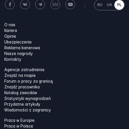
RU
UA
PL
O nas
Kariera
Opinie
Ubezpieczenie
Reklama banerowa
Nasze nagrody
Kontakty
Agencje zatrudnienia
Znajdź na mapie
Forum o pracy za granicą
Znajdź pracownika
Katalog zawodów
Statystyki wynagrodzeń
Przydatne artykuły
Wiadomości z zagranicy
Praca w Europie
Praca w Polsce