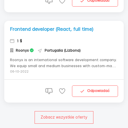
Odpowiadać
Frontend developer (React, full time)
1 $
Roonyx
Portugalia (Lizbona)
Roonyx is an international software development company.
We equip small and medium businesses with custom-made
web & mobile apps, providing easy and efficient tools to
06-10-2022
reach goals, explore and conquer new markets. Our clients
are from Europe, USA, Australia, Asia. Our team is
distributed...
Odpowiadać
Zobacz wszystkie oferty