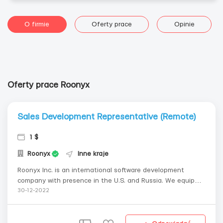
O firmie
Oferty prace
Opinie
Oferty prace Roonyx
Sales Development Representative (Remote)
1 $
Roonyx
Inne kraje
Roonyx Inc. is an international software development
company with presence in the U.S. and Russia. We equip
small and medium businesses with custom-made web &
30-12-2022
mobile apps, providing easy and efficient tools to reach
goals, explore and conquer new markets. Our clients are
from Europe, USA, ...