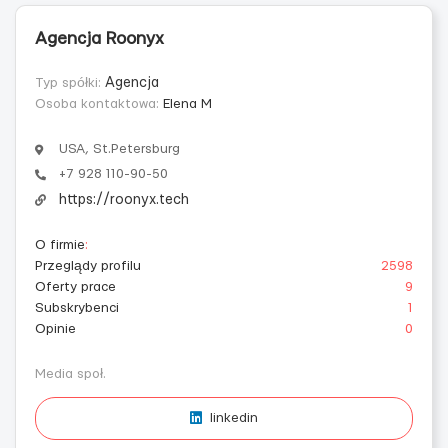
Agencja Roonyx
Typ spółki:
Agencja
Osoba kontaktowa:
Elena M
USA, St.Petersburg
+7 928 110-90-50
https://roonyx.tech
O firmie
:
Przeglądy profilu
2598
Oferty prace
9
Subskrybenci
1
Opinie
0
Media społ.
linkedin