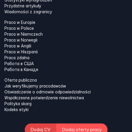
Statystyki wynagrodzeń
Przydatne artykuły
Wiadomości z zagranicy
Praca w Europie
Praca w Polsce
Praca w Niemczech
Praca w Norwegii
Praca w Anglii
Praca w Hiszpanii
Praca zdalna
Работа в США
Работа в Канадe
Oferta publiczna
Jak weryfikujemy pracodawców
Oświadczenie o odmowie odpowiedzialności
Współczesne potwierdzenie niewolnictwa
Polityka skarg
Kodeks etyki
Dodaj CV
Dodaj oferty pracy