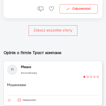
Фото работы и жилья: по запросу. Территориально
место работы: г. Тампере, Финляндия. Условия работы: •
Odpowiadać
з...
Zobacz wszystkie oferty
Opinie o firmie Траст компани
Миша
М
Anonimowy
Мошенники
Odpowiadać