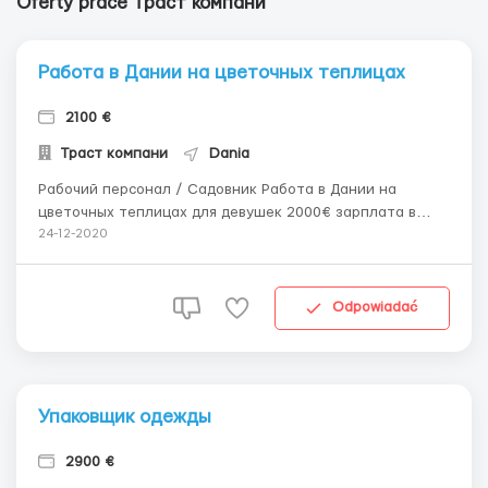
Oferty prace Траст компани
Работа в Дании на цветочных теплицах
2100 €
Траст компани
Dania
Рабочий персонал / Садовник Работа в Дании на
цветочных теплицах для девушек 2000€ зарплата в
месяц Требования к кандидатам: - возраст 18-29 лет
24-12-2020
Датская компания предлагает оплачиваемую
стажировку на теплицах Дании для девушек.
Обязанности: посадка саженцев, расстановка растений
Odpowiadać
на...
Упаковщик одежды
2900 €