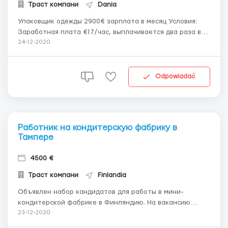
Траст компани
Dania
Упаковщик одежды 2900€ зарплата в месяц Условия:
Заработная плата €17/час, выплачивается два раза в
месяц в равных долях; График работы: 8 часов с
24-12-2020
понедельника по пятницу, возможно брать до 40
дополнительных часов в месяц, доплата за
переработки €1/час; Жилье предоста...
Odpowiadać
Работник на кондитерскую фабрику в
Тампере
4500 €
Траст компани
Finlandia
Объявлен набор кандидатов для работы в мини-
кондитерской фабрике в Финляндию. На вакансию
могут претендовать: мужчины, женщины, семейные
23-12-2020
пары до 45 лет. Работа не сложная, всему обучают.