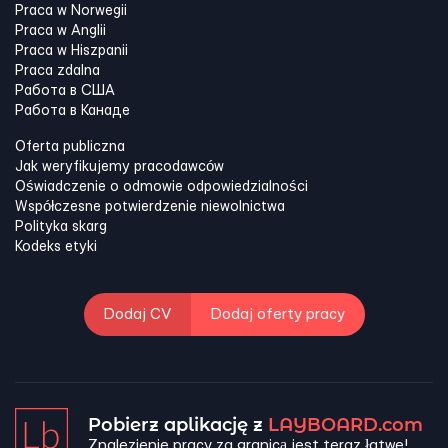
Praca w Norwegii
Praca w Anglii
Praca w Hiszpanii
Praca zdalna
Работа в США
Работа в Канадe
Oferta publiczna
Jak weryfikujemy pracodawców
Oświadczenie o odmowie odpowiedzialności
Współczesne potwierdzenie niewolnictwa
Polityka skarg
Kodeks etyki
Dodaj CV
Dodaj oferty pracy
Pobierz aplikację z
LAYBOARD.com
Znalezienie pracy za granicą jest teraz łatwe!