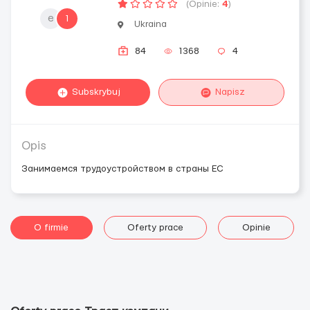
(Opinie:
4
)
е
1
Ukraina
84
1368
4
Subskrybuj
Napisz
Opis
Занимаемся трудоустройством в страны ЕС
O firmie
Oferty prace
Opinie