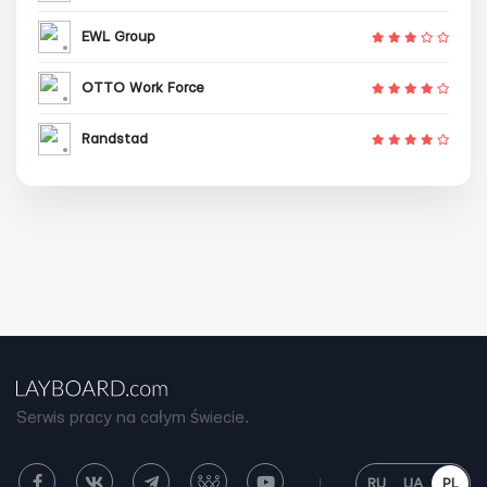
EWL Group
OTTO Work Force
Randstad
Serwis pracy na całym świecie.
RU
UA
PL