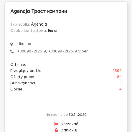
Agencja Траст компани
Typ spółki:
Agencja
Osoba kontaktowa:
Евген
Ukraina
+380997212519, +380997212519 Viber
O firmie
:
Przeglądy profilu
1368
Oferty prace
84
Subskrybenci
1
Opinie
4
Na stronie od
30.11.2020
Narzekać
Zablokuj