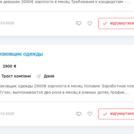
 девушек 2000€ зарплата в месяц Требования к кандидатам: -
 18-29 лет Датская компания предлагает оплачиваемую
жировку на теплицах Дании для девушек. Обязанности: посадка
женцев, расстановка растений на...
відгукнутися
-12-2020
паковщик одежды
2900 €
Траст компани
Данія
ковщик одежды 2900€ зарплата в месяц Условия: Заработная плата
7/час, выплачивается два раза в месяц в равных долях; График
боты: 8 часов с понедельника по пятницу, возможно брать до 40
полнительных часов в месяц, доплата за переработки €1/час; Жилье
едоста...
відгукнутися
-12-2020