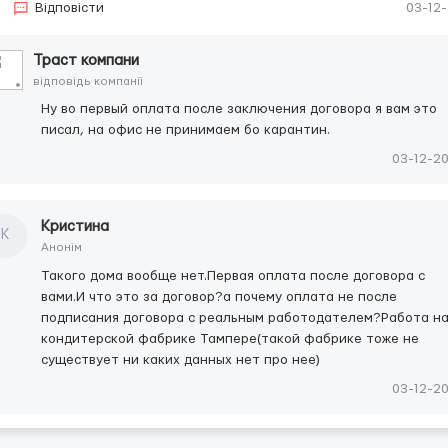
Відповісти
03-12
Траст компани
відповідь компанії
Ну во первый оплата после заключения договора я вам это
писал, на офис не принимаем бо карантин.
03-12-2
Кристина
К
Анонім
Такого дома вообще нет.Первая оплата после договора с
вами.И что это за договор?а почему оплата не после
подписания договора с реальным работодателем?Работа н
кондитерской фабрике Тампере(такой фабрике тоже не
существует ни каких данных нет про нее)
03-12-2