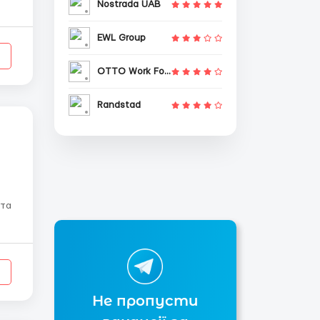
Nostrada UAB
EWL Group
OTTO Work Force
Randstad
Не пропусти