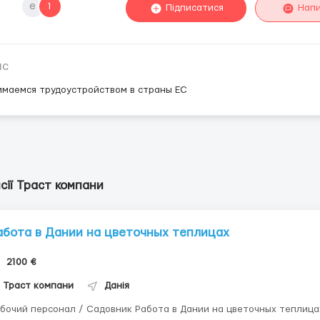
е
1
Підписатися
Нап
ис
маемся трудоустройством в страны ЕС
сії Траст компани
абота в Дании на цветочных теплицах
2100 €
Траст компани
Данія
бочий персонал / Садовник Работа в Дании на цветочных теплица