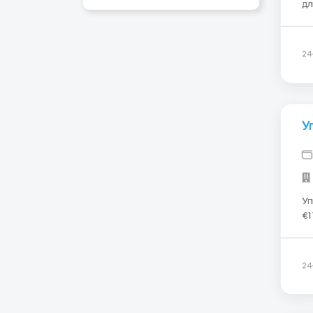
для
возраст
ста
са
24
У
Упа
€1
ра
до
пр
24