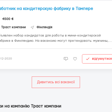
аботник на кондитерскую фабрику в Тампере
4500 €
Траст компани
Фінляндія
ъявлен набор кандидатов для работы в мини-кондитерской
брике в Финляндию. На вакансию могут претендовать: мужчины,
нщины, семейные пары до 45 лет. Работа не сложная, всему
учают. Фото работы и жилья: по запросу. Территориально место
работы: г. Тампере, Финляндия. Условия работы: • з...
відгукнутися
-12-2020
Дивитись всі вакансії
ки на компанію Траст компани