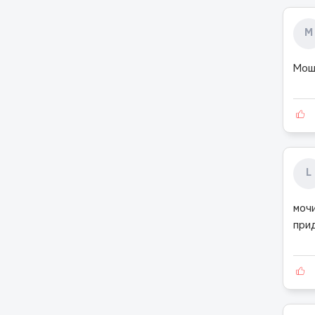
М
Мош
L
мочи
при