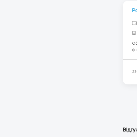
Р
Об
фа
же
об
23
Відгу