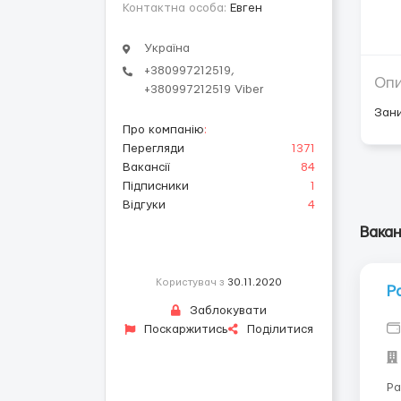
Контактна особа:
Евген
Україна
+380997212519,
Оп
+380997212519 Viber
Зани
Про компанію
:
Перегляди
1371
Вакансії
84
Підписники
1
Відгуки
4
Вакан
Користувач з
30.11.2020
Р
Заблокувати
Поскаржитись
Поділитися
Ра