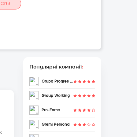
исати
Популярні компанії
:
Grupa Progres Sp. z o.o.
Group Working
Pro-Force
Gremi Personal
х