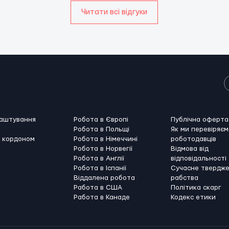
Читати всі відгуки
лаштування
Робота в Європі
Публічна оферта
Робота в Польщі
Як ми перевіряєм
а кордоном
Робота в Німеччині
роботодавців
Робота в Норвегії
Відмова від
Робота в Англії
відповідальності
Робота в Іспанії
Сучасне твердж
Віддалена робота
рабства
Работа в США
Політика скарг
Работа в Канадe
Кодекс етики