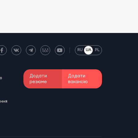
RU
UA
PL
Додати
Додати
о
резюме
вакансію
ення