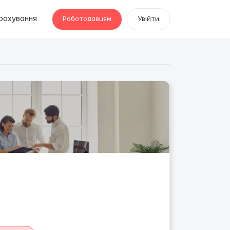
рахування
Роботодавцям
Увійти