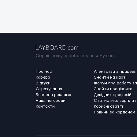
Сервіс пошуку роботи у всьому світі.
Про нас
Агентства з працев
Кар'єра
Знайти на карті
Відгуки
Форум про роботу з
Страхування
Знайти працівника
Банерна реклама
Довідник професій
Наші нагороди
Статистика зарплат
Контакти
Корисні статті
Новини за кордоном