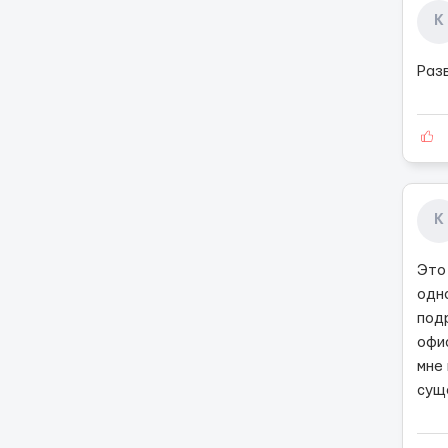
К
Раз
К
Это
одн
подр
офи
мне
сущ