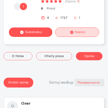
(Opinie:
1
)
1
Rosja
4
1727
1
Subskrybuj
Napisz
O firmie
Oferty prace
Opinie
Dodać opinię
Sortuj według:
Олег
О