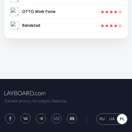
OTTO Work Force
Randstad
Serwis pracy na całym świecie.
RU
UA
PL