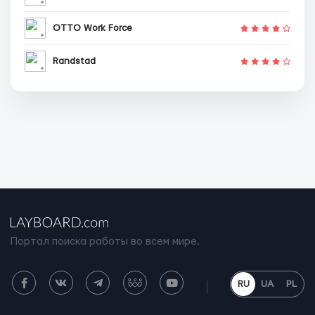
OTTO Work Force
Randstad
Портал поиска работы во всем мире.
RU
UA
PL