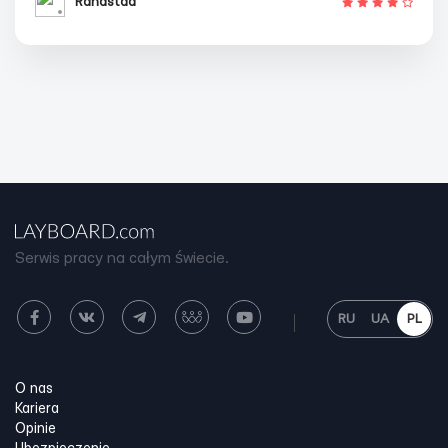
Randstad
Serwis pracy na całym świecie.
RU
UA
PL
O nas
Kariera
Opinie