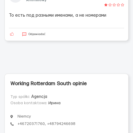
Anonimowy
То есть под разными именами, а не номерами
Odpowiadać
Working Rotterdam South opinie
Typ spółki:
Agencja
Osoba kontaktowa:
Ирина
Niemcy
+46720371760, +48794246698