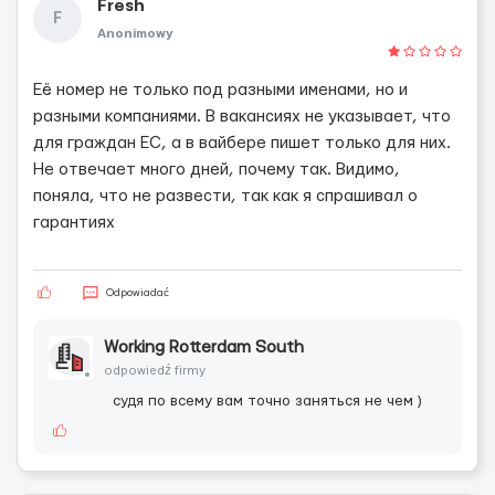
Fresh
F
Anonimowy
Её номер не только под разными именами, но и
разными компаниями. В вакансиях не указывает, что
для граждан ЕС, а в вайбере пишет только для них.
Не отвечает много дней, почему так. Видимо,
поняла, что не развести, так как я спрашивал о
гарантиях
Odpowiadać
Working Rotterdam South
odpowiedź firmy
судя по всему вам точно заняться не чем )