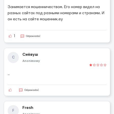
Занимается мошенничеством. Его номер видел на
разных сайтах под разными номерами и странами. И
он есть на сайте мошенник.еу
1
Odpowiadać
Сиёвуш
С
Anonimowy
..
Odpowiadać
Fresh
F