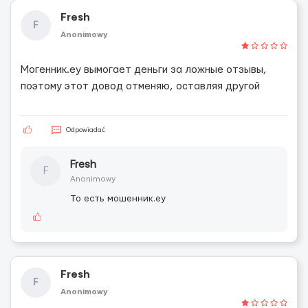
Fresh
F
Anonimowy
Могенник.еу вымогает деньги за ложные отзывы,
поэтому этот довод отменяю, оставляя другой
Odpowiadać
Fresh
F
Anonimowy
То есть мошенник.еу
Fresh
F
Anonimowy