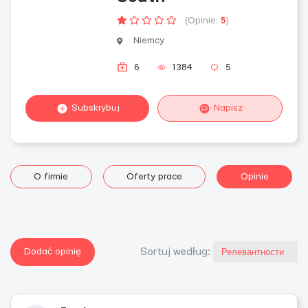
(Opinie:
5
)
Niemcy
6
1384
5
Subskrybuj
Napisz
O firmie
Oferty prace
Opinie
Dodać opinię
Sortuj według: