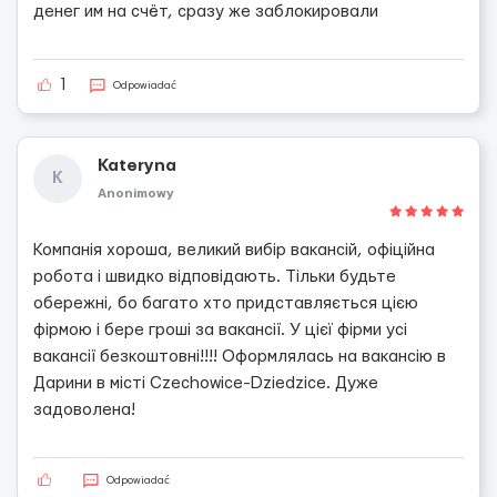
денег им на счёт, сразу же заблокировали
1
Odpowiadać
Kateryna
K
Anonimowy
Компанія хороша, великий вибір вакансій, офіційна
робота і швидко відповідають. Тільки будьте
обережні, бо багато хто придставляється цією
фірмою і бере гроші за вакансії. У цієї фірми усі
вакансії безкоштовні!!!! Оформлялась на вакансію в
Дарини в місті Czechowice-Dziedzice. Дуже
задоволена!
Odpowiadać