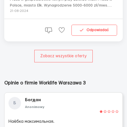
Polsce, miasto Ełk. Wynagrodzenie 5000-6000 zł/mies.
netto. Komfortowe zakwaterowanie. Wygodny grafik.
21-08-2024
Bezpłatne zatrudnienie. Przewozy na zakupy. Praca do
końca października, bez ograniczeń wiekowych.
Zapewnione:- Bezpłatne oficjalne zatrud...
Odpowiadać
Zobacz wszystkie oferty
Opinie o firmie Worklife Warszawa 3
Богдан
Б
Anonimowy
Наёбка максимальная.