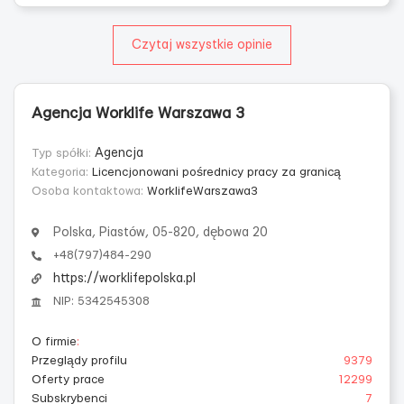
Czytaj wszystkie opinie
Agencja Worklife Warszawa 3
Typ spółki:
Agencja
Kategoria:
Licencjonowani pośrednicy pracy za granicą
Osoba kontaktowa:
WorklifeWarszawa3
Polska, Piastów, 05-820, dębowa 20
+48(797)484-290
https://worklifepolska.pl
NIP: 5342545308
O firmie
:
Przeglądy profilu
9379
Oferty prace
12299
Subskrybenci
7