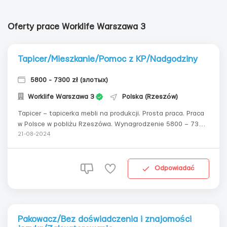
Oferty prace Worklife Warszawa 3
Tapicer/Mieszkanie/Pomoc z KP/Nadgodziny
5800 - 7300 zł (злотых)
Worklife Warszawa 3
Polska (Rzeszów)
Tapicer – tapicerka mebli na produkcji. Prosta praca. Praca
w Polsce w pobliżu Rzeszówa. Wynagrodzenie 5800 – 7300
zł/msc. Komfortowe mieszkanie. Bezpłatne zatrudnienie.
21-08-2024
Stała praca i wysokie dochody, wygodny harmonogram.
Wynagrodzenie: - stawka 33 zł / godz. brutto (studenci b...
Odpowiadać
Pakowacz/Bez doświadczenia i znajomości