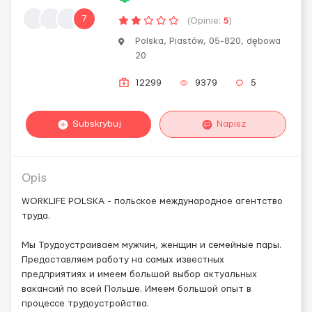
7
(Opinie:
5
)
Polska, Piastów, 05-820, dębowa
20
12299
9379
5
Subskrybuj
Napisz
Opis
WORKLIFE POLSKA - польское международное агентство
труда.
Мы Трудоустраиваем мужчин, женщин и семейные пары.
Предоставляем работу на самых известных
предприятиях и имеем большой выбор актуальных
вакансий по всей Польше. Имеем большой опыт в
процессе трудоустройства.