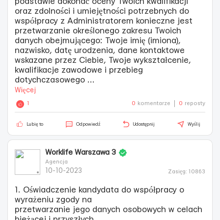
podstawie dokonać oceny Twoich kwalifikacji
oraz zdolności i umiejętności potrzebnych do
współpracy z Administratorem konieczne jest
przetwarzanie określonego zakresu Twoich
danych obejmującego: Twoje imię (imiona),
nazwisko, datę urodzenia, dane kontaktowe
wskazane przez Ciebie, Twoje wykształcenie,
kwalifikacje zawodowe i przebieg
dotychczasowego
...
Więcej
1
0
komentarze
0
reposty
Lubię to
Odpowiedź
Udostępnij
Wyślij
Worklife Warszawa 3
Agencja
10-10-2023
Zasięg: 10863
1. Oświadczenie kandydata do współpracy o
wyrażeniu zgody na
przetwarzanie jego danych osobowych w celach
bieżącej i przyszłych