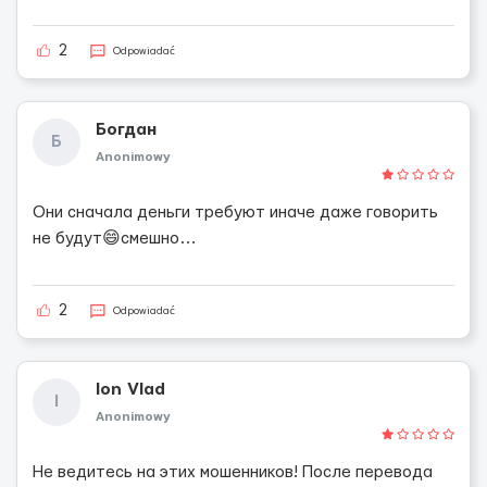
2
Odpowiadać
Богдан
Б
Anonimowy
Они сначала деньги требуют иначе даже говорить
не будут😄смешно…
2
Odpowiadać
Ion Vlad
I
Anonimowy
Не ведитесь на этих мошенников! После перевода