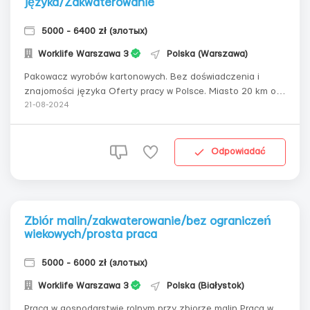
języka/Zakwaterowanie
5000 - 6400 zł (злотых)
Worklife Warszawa 3
Polska (Warszawa)
Pakowacz wyrobów kartonowych. Bez doświadczenia i
znajomości języka Oferty pracy w Polsce. Miasto 20 km od
Warszawy. Wynagrodzenie 5000-6400 zł/mies brutto!
21-08-2024
Zapewniamy zakwaterowanie dla 3 osób w pokoju.
Bezpłatne i oficjalne zatrudnienie. Oferujemy: - Oficjalny
proces zatrudnienia; - Wynagrodzenie...
Odpowiadać
Zbiór malin/zakwaterowanie/bez ograniczeń
wiekowych/prosta praca
5000 - 6000 zł (злотых)
Worklife Warszawa 3
Polska (Białystok)
Praca w gospodarstwie rolnym przy zbiorze malin Praca w