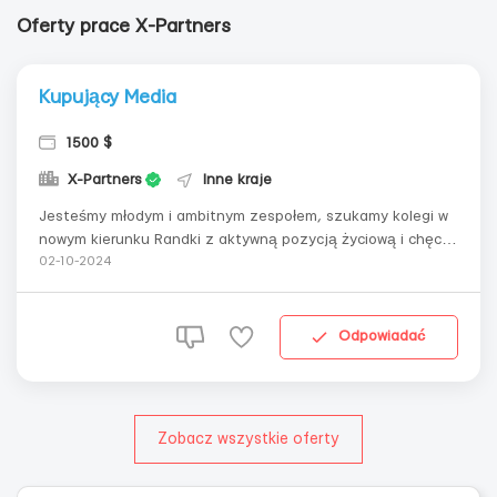
Oferty prace X-Partners
Kupujący Media
1500 $
X-Partners
Inne kraje
Jesteśmy młodym i ambitnym zespołem, szukamy kolegi w
nowym kierunku Randki z aktywną pozycją życiową i chęcią
zarabiania i rozwijania się w cyfrowym marketingu Zadania
02-10-2024
Zakup reklam w źródłach ruchu popunder i push (lub innych
źródłach zgodnie z umową); Generowanie, testowanie i
skalowanie zestaw...
Odpowiadać
Zobacz wszystkie oferty