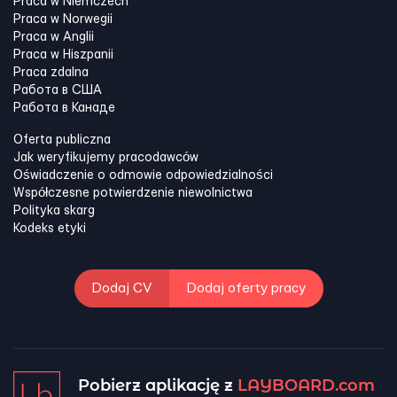
Praca w Niemczech
Praca w Norwegii
Praca w Anglii
Praca w Hiszpanii
Praca zdalna
Работа в США
Работа в Канадe
Oferta publiczna
Jak weryfikujemy pracodawców
Oświadczenie o odmowie odpowiedzialności
Współczesne potwierdzenie niewolnictwa
Polityka skarg
Kodeks etyki
Dodaj CV
Dodaj oferty pracy
Pobierz aplikację z
LAYBOARD.com