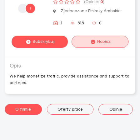
(Opinie:
0
)
1
Zjednoczone Emiraty Arabskie
1
818
0
Subskrybuj
Napisz
Opis
We help monetize traffic, provide assistance and support to
partners.
O firmie
Oferty prace
Opinie