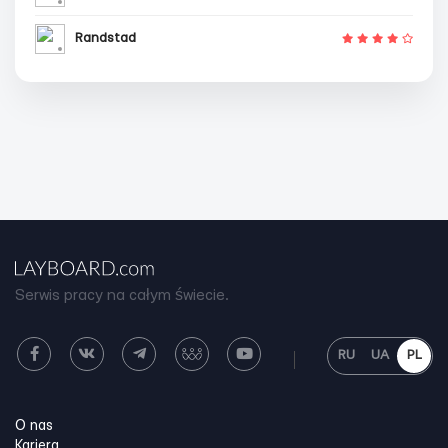
Randstad
Serwis pracy na całym świecie.
RU
UA
PL
O nas
Kariera