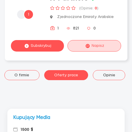
(Opinie:
0
)
1
Zjednoczone Emiraty Arabskie
1
821
0
Subskrybuj
Napisz
O firmie
Oferty prace
Opinie
Kupujący Media
1500 $