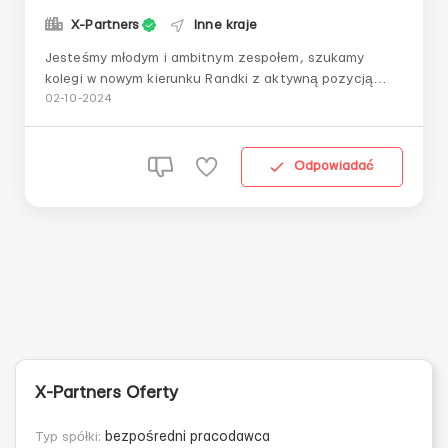
X-Partners
Inne kraje
Jesteśmy młodym i ambitnym zespołem, szukamy
kolegi w nowym kierunku Randki z aktywną pozycją
życiową i chęcią zarabiania i rozwijania się w cyfrowym
02-10-2024
marketingu Zadania Zakup reklam w źródłach ruchu
popunder i push (lub innych źródłach zgodnie z
umową); Generowanie, testowanie i skalowanie
Odpowiadać
zestaw...
X-Partners Oferty
Typ spółki:
bezpośredni pracodawca