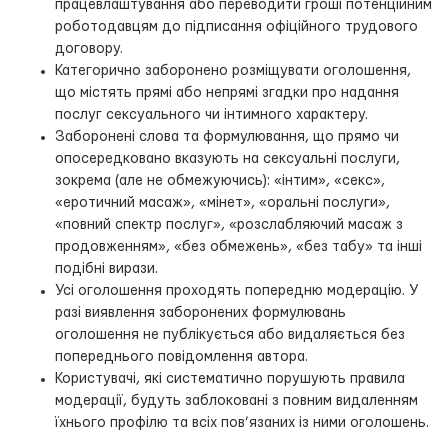
працевлаштування або переводити гроші потенційним
роботодавцям до підписання офіційного трудового
договору.
Категорично заборонено розміщувати оголошення,
що містять прямі або непрямі згадки про надання
послуг сексуального чи інтимного характеру.
Заборонені слова та формулювання, що прямо чи
опосередковано вказують на сексуальні послуги,
зокрема (але не обмежуючись): «інтим», «секс»,
«еротичний масаж», «мінет», «оральні послуги»,
«повний спектр послуг», «розслабляючий масаж з
продовженням», «без обмежень», «без табу» та інші
подібні вирази.
Усі оголошення проходять попередню модерацію. У
разі виявлення заборонених формулювань
оголошення не публікується або видаляється без
попереднього повідомлення автора.
Користувачі, які систематично порушують правила
модерації, будуть заблоковані з повним видаленням
їхнього профілю та всіх пов’язаних із ними оголошень.