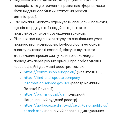
Надійним роботодавцям, які продемонстрували
прозорість та дотримання правил платформи, може
бути надано особливий статус на розсуд
адміністрації.
Такі компанії можуть отримувати спеціальні позначки,
що підтверджують їх надійність, а також
привілейовані умови розміщення вакансій.
Рішення про надання статусу та спеціальних умов
приймається модерацією Layboard.com на основі
аналізу активності компанії, відгуків шукачів та
дотримання правил сайту. Крім того, команда
проводить перевірку інформації про роботодавця
через офіційні державні реєстри, такі як:
https://commission.europa.eu/
(інституції ЄС)
https://find-and-update.company-
information.service.gov.uk/
(реєстр компаній
Великої Британії)
https://prs.ms.gov.pl/krs
(польський
Національний судовий реєстр)
https://aplikacja.ceidg.gov.pl/ceidg/ceidg.public.ui/
search.aspx
(польський реєстр індивідуальних