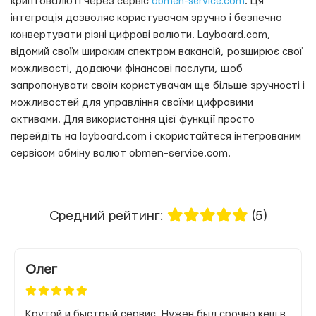
криптовалюті через сервіс
. Ця
obmen-service.com
інтеграція дозволяє користувачам зручно і безпечно
конвертувати різні цифрові валюти. Layboard.com,
відомий своїм широким спектром вакансій, розширює свої
можливості, додаючи фінансові послуги, щоб
запропонувати своїм користувачам ще більше зручності і
можливостей для управління своїми цифровими
активами. Для використання цієї функції просто
перейдіть на layboard.com і скористайтеся інтегрованим
сервісом обміну валют obmen-service.com.
Средний рейтинг:
(5)
Олег
Крутой и быстрый сервис. Нужен был срочно кеш в