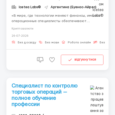
Icetea Labs©
Аргентина (Буенос-Айрес)
«В мире, где технологии меняют финансы, именно
операционные специалисты обеспечивают
стабильность биржевых процессов.» Современные
Криптовалюти
финансовые площадки работают на стыке
26-07-2026
технологий и финансов. Операционный специалист
— это человек, который понимает и то, и другое.
Без досвіду
Без мови
Робота онлайн
Безкошто
Эта позиция даё...
відгукнутися
Специалист по контролю
торговых операций —
полное обучение
профессии