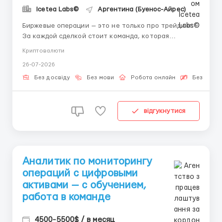
Icetea Labs©
Аргентина (Буенос-Айрес)
Биржевые операции — это не только про трейдинг.
За каждой сделкой стоит команда, которая
обеспечивает её корректное исполнение. Хотите
Криптовалюти
стать частью такой команды? Мы открываем набор.
26-07-2026
Незаменимость операционщиков: Трейдеры
принимают решения, но именно операционные
Без досвіду
Без мови
Робота онлайн
Безкошто
специалисты контролируют, ч...
відгукнутися
Аналитик по мониторингу
операций с цифровыми
активами — с обучением,
работа в команде
4500-5500$ / в месяц