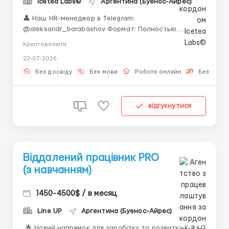
Icetea Labs©
Аргентина (Буенос-Айрес)
👤 Наш HR-менеджер в Telegram:
@aleksandr_barabashov Формат: Полностью
удалённо График: Полная занятость Опыт: Не
Криптовалюти
требуется — обучаем с нуля Объем on-chain
22-07-2026
транзакций растет с каждым днем, и команда Icetea
Labs разрабатывает аналитические инструменты и
Без досвіду
Без мови
Робота онлайн
Безкошто
торговые алгоритмы для бесп...
відгукнутися
Віддалений працівник PRO
(з навчанням)
1450-4500$ / в месяц
Line UP
Аргентина (Буенос-Айрес)
🌟 Новий напрямок для заробітку та розвитку К Р І П