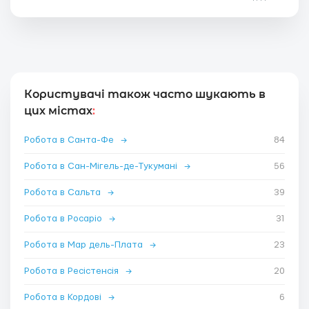
Користувачі також часто шукають в
цих містах
:
Робота в Санта-Фе
→
84
Робота в Сан-Мігель-де-Тукумані
→
56
Робота в Сальта
→
39
Робота в Росаріо
→
31
Робота в Мар дель-Плата
→
23
Робота в Ресістенсія
→
20
Робота в Кордові
→
6