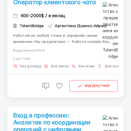
Оператор клиентского чата
400-2000$ / в месяц
TalentBridge
Аргентина (Буенос-Айрес)
Работай из любой точки и управляй своим
временем. Мы предлагаем: ✅ Работа онлайн без
вложений ✅ Удобный график ✅ Своевременные
Віддалена робота
выплаты ✅ Обучение с нуля Обязанности: •
2 днi тому
Переписка с пользователями • Отправка сообщений
по инструкциям • Поддержание корректного
Без досвіду
Без житла
Без мови
Для чоловіків
общения Треб...
відгукнутися
Вход в профессию:
Аналитик по координации
операций с цифровыми