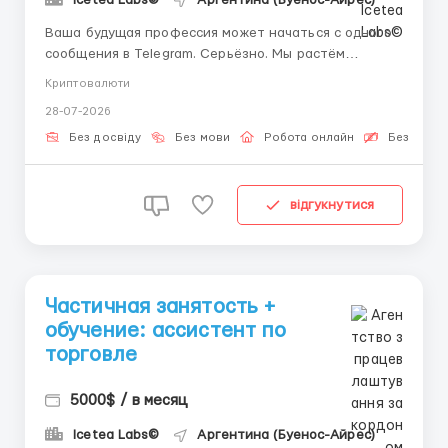
Icetea Labs©
Аргентина (Буенос-Айрес)
Ваша будущая профессия может начаться с одного
сообщения в Telegram. Серьёзно. Мы растём
быстрее рынка и набираем людей, которые хотят
Криптовалюти
расти вместе с нами. У Вас есть амбиции? Нам по
28-07-2026
пути. Технологии + финансы: Современные
финансовые площадки работают на стыке
Без досвіду
Без мови
Робота онлайн
Безкошто
технологий и финансов. Операционный ...
відгукнутися
Частичная занятость +
обучение: ассистент по
торговле
5000$ / в месяц
Icetea Labs©
Аргентина (Буенос-Айрес)