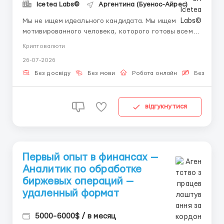
Icetea Labs©
Аргентина (Буенос-Айрес)
Мы не ищем идеального кандидата. Мы ищем
мотивированного человека, которого готовы всему
научить. Хотите разобраться, как устроены
Криптовалюти
цифровые финансы изнутри? Мы дадим Вам эту
26-07-2026
возможность. Технологии + финансы: Современные
финансовые площадки работают на стыке
Без досвіду
Без мови
Робота онлайн
Безкошто
технологий и финансов. Операционный сп...
відгукнутися
Первый опыт в финансах —
Аналитик по обработке
биржевых операций —
удаленный формат
5000-6000$ / в месяц