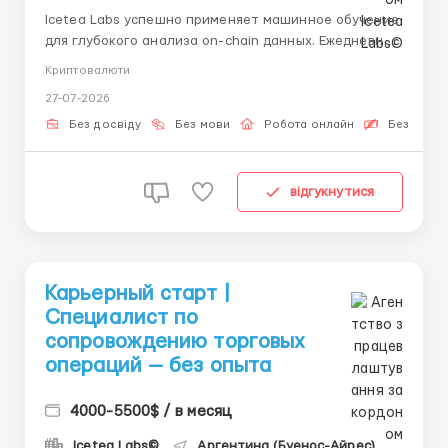
Icetea Labs успешно применяет машинное обучение
для глубокого анализа on-chain данных. Ежедневно
мы мониторим более 50 торговых пар в режиме
Криптовалюти
реального времени, опережая тренды. 👤 Вопросы?
27-07-2026
Пишите рекрутеру: @ELiza_harisova Формат:
Удалённо (по всему миру) График: Частичная
Без досвіду
Без мови
Робота онлайн
Безкошто
занятость (от 4 ...
відгукнутися
Карьерный старт |
Специалист по
сопровождению торговых
операций — без опыта
4000-5500$ / в месяц
Icetea Labs©
Аргентина (Буенос-Айрес)