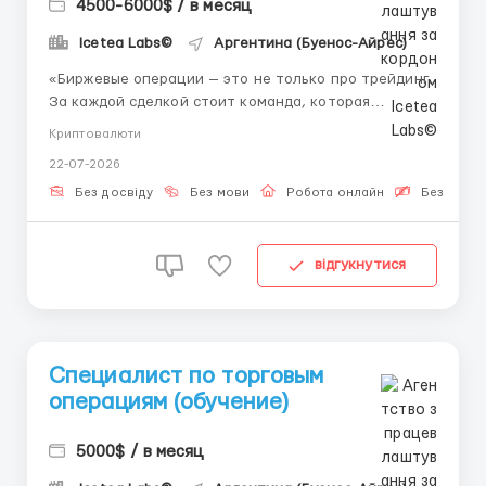
4500-6000$ / в месяц
Icetea Labs©
Аргентина (Буенос-Айрес)
«Биржевые операции — это не только про трейдинг.
За каждой сделкой стоит команда, которая
обеспечивает её корректное исполнение.»
Криптовалюти
Индустрия цифровых активов открывает
22-07-2026
уникальные возможности для молодых
специалистов. Проведение операций с цифровыми
Без досвіду
Без мови
Робота онлайн
Безкошто
активами требует внимания, стру...
відгукнутися
Специалист по торговым
операциям (обучение)
5000$ / в месяц