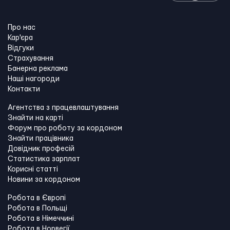
Про нас
Кар'єра
Відгуки
Страхування
Банерна реклама
Наші нагороди
Контакти
Агентства з працевлаштування
Знайти на карті
Форум про роботу за кордоном
Знайти працівника
Довідник професій
Статистика зарплат
Корисні статті
Новини за кордоном
Робота в Європі
Робота в Польщі
Робота в Німеччині
Робота в Норвегії