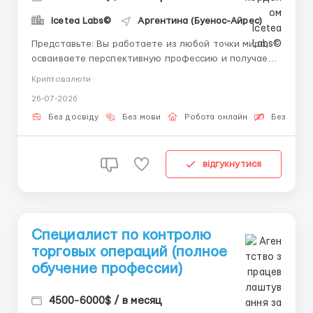
Icetea Labs©
Аргентина (Буенос-Айрес)
Представьте: Вы работаете из любой точки мира,
осваиваете перспективную профессию и получаете
за это достойную оплату. Каждый эксперт когда-то
Криптовалюти
был новичком, и мы готовы помочь Вам пройти этот
26-07-2026
путь. Новая профессия: Операционная поддержка
биржевых процессов — одна из самых молодых и
Без досвіду
Без мови
Робота онлайн
Безкошто
быстрора...
відгукнутися
Специалист по контролю
торговых операций (полное
обучение профессии)
4500-6000$ / в месяц