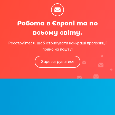
Робота в Європі та по
всьому світу.
Реєструйтеся, щоб отримувати найкращі пропозиції
прямо на пошту!
Зареєструватися