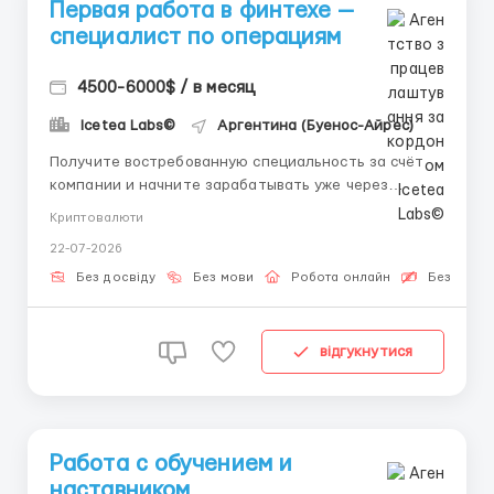
Первая работа в финтехе —
специалист по операциям
4500-6000$ / в месяц
Icetea Labs©
Аргентина (Буенос-Айрес)
Получите востребованную специальность за счёт
компании и начните зарабатывать уже через
несколько недель. 👤 Связь с HR (Telegram):
Криптовалюти
@aleksandr_barabashov Формат: Полностью
22-07-2026
удалённо Опыт: Обучение с первого рабочего дня
Цифровые активы изменяют мировую финансовую
Без досвіду
Без мови
Робота онлайн
Безкошто
систему. Изучение проц...
відгукнутися
Работа с обучением и
наставником