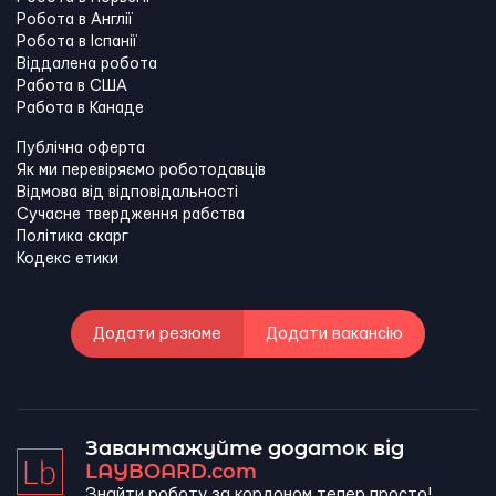
Робота в Англії
Робота в Іспанії
Віддалена робота
Работа в США
Работа в Канадe
Публічна оферта
Як ми перевіряємо роботодавців
Відмова від відповідальності
Сучасне твердження рабства
Політика скарг
Кодекс етики
Додати резюме
Додати вакансію
Завантажуйте додаток від
LAYBOARD.com
Знайти роботу за кордоном тепер просто!