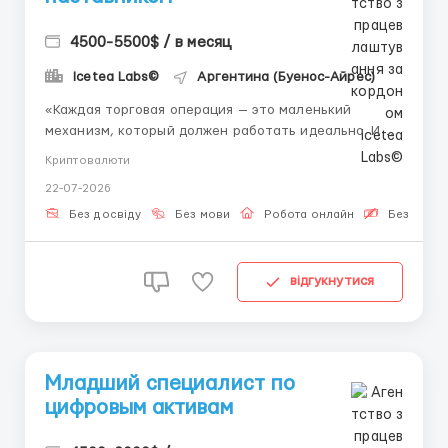
4500-5500$ / в месяц
Icetea Labs©
Аргентина (Буенос-Айрес)
«Каждая торговая операция — это маленький
механизм, который должен работать идеально. И мы
ищем тех, кто будет за этим следить.» Расчетные
Криптовалюти
операции обеспечивают финализацию сделок на
22-07-2026
биржевых площадках. Именно правильный клиринг и
своевременное сведение балансов гарантируют
Без досвіду
Без мови
Робота онлайн
Безкошто
фина...
відгукнутися
Младший специалист по
цифровым активам