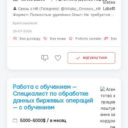
👤 Связь с HR (Telegram): @Vitaliy_Onosov_HR
Формат: Полностью удалённо Опыт: Не требуется —
обучаем Цифровые финансы меняют мир. А мы
Криптовалюти
меняем подход к найму — берем без опыта и
26-07-2026
обучаем. Вы удивитесь, но для старта в крипте не
нужно быть программистом или трейдером,
Без досвіду
Без мови
Робота онлайн
Безкошто
достаточно...
відгукнутися
Работа с обучением —
Специалист по обработке
данных биржевых операций
— с обучением
5000-6000$ / в месяц