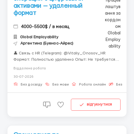
активами — удаленный
формат
4000-5500$ / в месяц
Global Employability
Аргентина (Буенос-Айрес)
👤 Связь с HR (Telegram): @Vitaliy_Onosov_HR
Формат: Полностью удалённо Опыт: Не требуется —
обучаем с нуля «Ищете первую работу в IT, но везде
Віддалена робота
требуют опыт? У нас всё иначе.» Незаменимость
30-07-2026
операционщиков очевидна: трейдеры принимают
решения, но именно операционные с...
Без досвіду
Без мови
Робота онлайн
Безкошто
відгукнутися