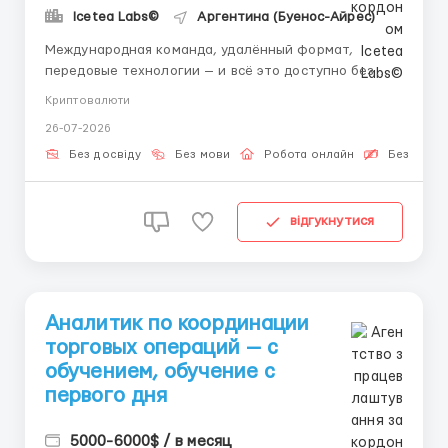
Icetea Labs©
Аргентина (Буенос-Айрес)
Международная команда, удалённый формат,
передовые технологии — и всё это доступно без
опыта работы. Если Вы хоть раз задумывались о
Криптовалюти
карьере в финтехе — сейчас лучший момент для
26-07-2026
старта, и мы поможем Вам сделать этот шаг.
Технологии + финансы: Современные финансовые
Без досвіду
Без мови
Робота онлайн
Безкошто
площадки работают н...
відгукнутися
Аналитик по координации
торговых операций — с
обучением, обучение с
первого дня
5000-6000$ / в месяц