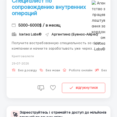
Специалист по
сопровождению внутренних
операций
5000-6000$ / в месяц
Icetea Labs©
Аргентина (Буенос-Айрес)
Получите востребованную специальность за счёт
компании и начните зарабатывать уже через
несколько недель. 👤 Связь с HR (Telegram):
Криптовалюти
@Vitaliy_Onosov_HR Формат: Полностью удалённо
29-07-2026
Опыт: Обучение с первого рабочего дня Цифровые
активы изменяют мировую финансовую систему.
Без досвіду
Без мови
Робота онлайн
Безкошто
Изучение процесс...
відгукнутися
Зареєструйтесь і отримайте доступ до мільйонів
🚀