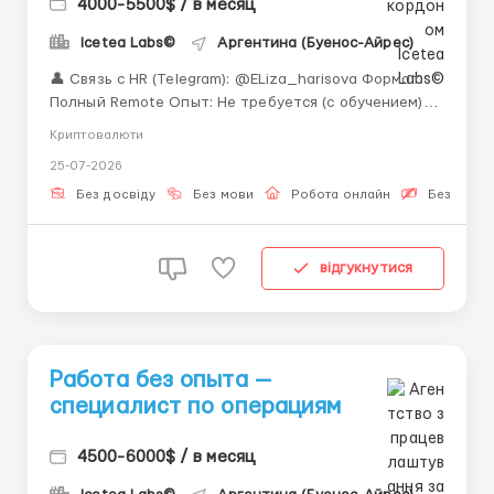
4000-5500$ / в месяц
Icetea Labs©
Аргентина (Буенос-Айрес)
👤 Связь с HR (Telegram): @ELiza_harisova Формат:
Полный Remote Опыт: Не требуется (с обучением)
«Вам не нужен диплом финансиста или опыт в
Криптовалюти
трейдинге. Нужны внимательность и желание
25-07-2026
расти.» Когда трейдер нажимает кнопку «Купить»,
запускается сложный процесс: пр...
Без досвіду
Без мови
Робота онлайн
Безкошто
відгукнутися
Работа без опыта —
специалист по операциям
4500-6000$ / в месяц