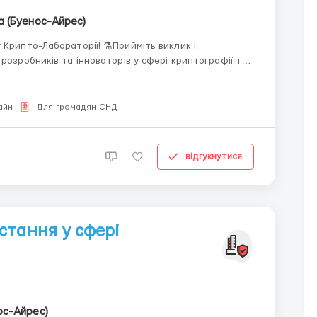
а (Буенос-Айрес)
 Крипто-Лабораторії! ⚗️Прийміть виклик і
розробників та інноваторів у сфері криптографії та
 втілити свої ідеї в життя і створювати проривні
айн
Для громадян СНД
відгукнутися
стання у сфері
ос-Айрес)