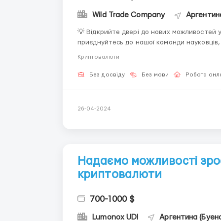
Wild Trade Company
Аргентин
💡 Відкрийте двері до нових можливостей у
приєднуйтесь до нашої команди науковців, 
блокчейну.У Крипто-Лабораторії ви зможете
Криптовалюти
рішення, які змінять майбутнє фінансо...
Без досвіду
Без мови
Робота онл
26-04-2024
Надаємо можливості зро
криптовалюти
700-1000 $
Lumonox UDI
Аргентина (Буен