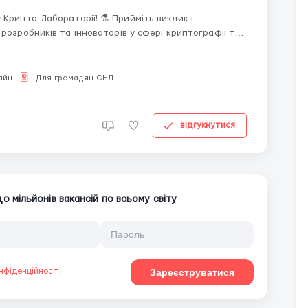
ораторії! ⚗️ Прийміть виклик і
розробників та інноваторів у сфері криптографії та
айн
Для громадян СНД
відгукнутися
 мільйонів вакансій по всьому світу
нфіденційності
Зареєструватися