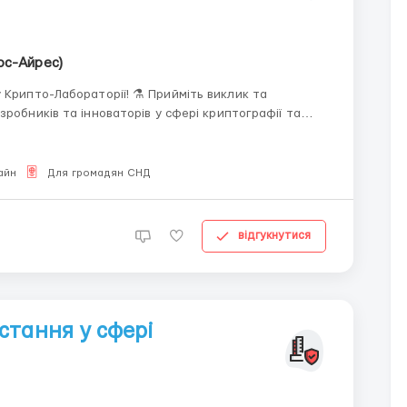
ос-Айрес)
раторії! ⚗️ Прийміть виклик та
робників та інноваторів у сфері криптографії та
айн
Для громадян СНД
відгукнутися
стання у сфері