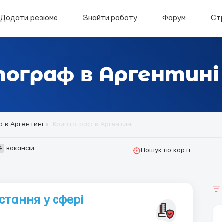
Додати резюме
Знайти роботу
Форум
Ст
ограф в Аргентині
а в Аргентині
Криптограф в Аргентині
4
вакансій
Пошук по карті
стання у сфері