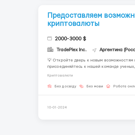
Предоставляем возможно
криптовалюты
2000-3000 $
TradePlex Inc.
Аргентина (Роса
💡 Откройте дверь к новым возможностям в Крипто-Л
присоединяйтесь к нашей команде ученых,
криптографии и блокчейна. В Крипто-Лаборатории вы сможете воплотить свои идеи в жизнь и
Криптовалюти
создавать прорывные решения, которые изм
Без досвіду
Без мови
Робота онл
10-01-2024