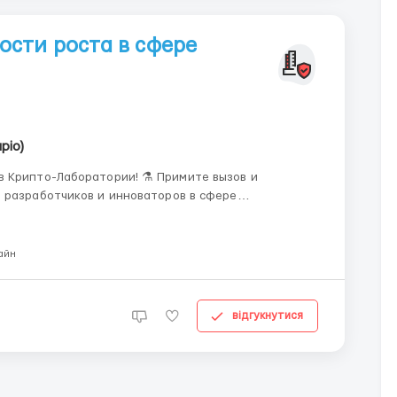
сти роста в сфере
ріо)
аборатории! ⚗️ Примите вызов и
 разработчиков и инноваторов в сфере
...
айн
відгукнутися