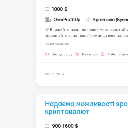
1000 $
OverProfitUp
Аргентина (Буен
💡 Відкрийте двері до нових можливостей у Крипто-Лабо
приєднуйтесь до нашої команди вчених, роз
блокчейну. У Крипто-Лабораторії ви зможете втілити свої ідеї в життя та створювати проривні
Криптовалюти
рішення, які змінять майбутнє фі...
Без досвіду
Без мови
Робота онл
05-05-2024
Надаємо можливості зро
криптовалют
900-1600 $