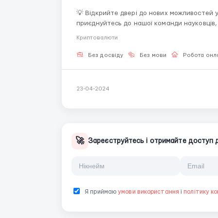
💡 Відкрийте двері до нових можливостей у Крипто-Лаб
приєднуйтесь до нашої команди науковців, 
блокчейну. У Крипто-Лабораторії ви зможете втілити свої ідеї в життя і створювати проривні
Криптовалюти
рішення, які змінять майбутнє фі...
Без досвіду
Без мови
Робота онл
23-04-2024
🚀
Зареєструйтесь і отримайте доступ до
Я приймаю
умови використання
і
політику ко